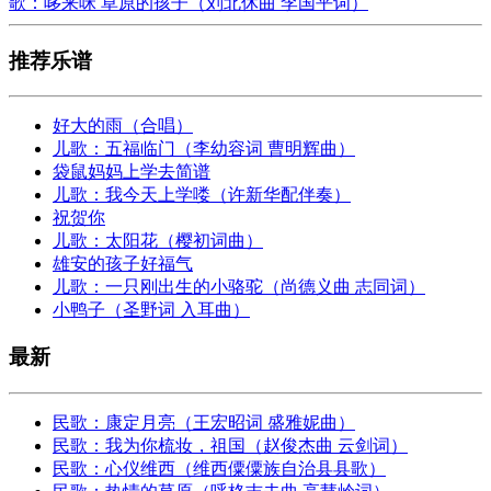
歌：哆来咪 草原的孩子（刘北休曲 李国平词）
推荐乐谱
好大的雨（合唱）
儿歌：五福临门（李幼容词 曹明辉曲）
袋鼠妈妈上学去简谱
儿歌：我今天上学喽（许新华配伴奏）
祝贺你
儿歌：太阳花（樱初词曲）
雄安的孩子好福气
儿歌：一只刚出生的小骆驼（尚德义曲 志同词）
小鸭子（圣野词 入耳曲）
最新
民歌：康定月亮（王宏昭词 盛雅妮曲）
民歌：我为你梳妆，祖国（赵俊杰曲 云剑词）
民歌：心仪维西（维西僳僳族自治县县歌）