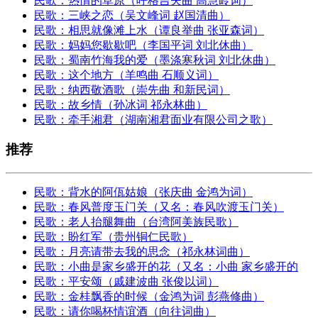
民歌：热情的草原（呼格吉夫曲 高慧岭词）
民歌：三峡之恋（吴文峰词 赵国清曲）
民歌：相思就像滩上水（谭良举曲 张亚森词）
民歌：妈妈您歇歇吧（李国平词 刘北休曲）
民歌：蜀南竹海我的爱（墨涤寒秋词 刘北休曲）
民歌：这个地方（羊鸣曲 石顺义词）
民歌：纳西敬酒歌（崇先曲 和新民词）
民歌：故乡情（孙冰词 祁永林曲）
民歌：牵手湘君（湖南湘君面业有限公司之歌）
推荐
民歌：背水的阿佤姑娘（张庆曲 金鸿为词）
民歌：春风普度玉门关（又名：春风吹渡玉门关）
民歌：老人抬腿舞曲（台湾阿美族民歌）
民歌：盼红军（贵州铜仁民歌）
民歌：月亮请带去我的思念（祁永林词曲）
民歌：小曲是家乡盛开的花（又名：小曲 家乡盛开的
民歌：平安颂（戚建波曲 张俊以词）
民歌：金桂飘香的时候（金鸿为词 彭燕修曲）
民歌：请你喝杯情谊酒（向往词曲）