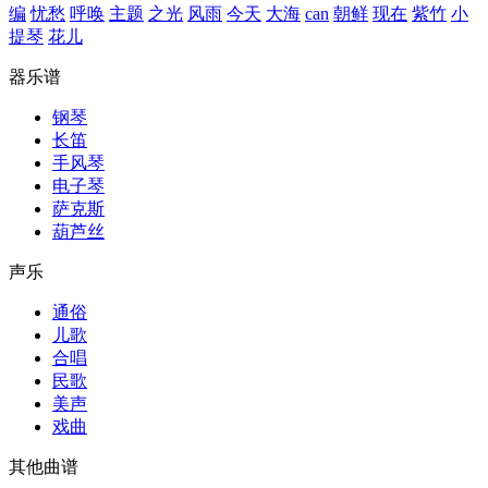
编
忧愁
呼唤
主题
之光
风雨
今天
大海
can
朝鲜
现在
紫竹
小
提琴
花儿
器乐谱
钢琴
长笛
手风琴
电子琴
萨克斯
葫芦丝
声乐
通俗
儿歌
合唱
民歌
美声
戏曲
其他曲谱