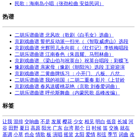
民歌：海南岛小唱（张劲松曲 安益民词）
热谱
二胡乐谱曲谱 北风吹（歌剧《白毛女》选曲）
京剧戏曲谱 誓把反动派一扫光（《智取威虎山》选段
京剧戏曲谱 光辉照儿永向前（《红灯记》李铁梅唱段
二胡乐谱曲谱 江南春色（朱昌耀、马熙林曲）
京剧戏曲谱 《梁山伯与祝英台》祝英台唱段：彩蝶飞
豫剧戏曲谱 亲家母（豫剧《朝阳沟》选段 王迎迎演
京剧戏曲谱 二黄曲牌练习 ：小开门、八板、八岔、
二胡乐谱曲谱 我的祖国（二胡二重奏 影片《上甘岭
京剧戏曲谱 春风送暖桃花艳（京歌 刘春爱词曲）
二胡乐谱曲谱 呼伦斯舞曲（内蒙民歌 岳峰改编）
标签
让我
混排
交响曲
不是
发展
樱花
少女
相见
明白
低音
长城
河
谷
田野
夏日
高原
阳光
广东
台湾
那个
日
时候
笛
交换
就在
基调
小草
也会
情歌
板
演唱
摇篮
太阳
爱情
和弦
季节
词曲
改