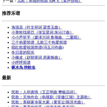
下一篇：
儿歌：英雄的祖国飞啊飞（童声合唱）
推荐乐谱
海浪花（叶文祥词 梁贵玉曲）
小青蛙找尾巴（张宝星词 朱沁汀曲）
小小芦笙手（廖泽川词 鲁颂曲、二重唱）
三个热爱简谱_儿歌三个热爱简谱
唱红歌爱祖国简谱(冯玉川作曲)
冬日里的阳光
小橡皮（赵朝英词 房家焕曲）
小呼呼简谱
啄木鸟 挖蛀虫
最新
民歌：人间真情（王正明曲 樊银品词）
民歌：天地作合（电视剧《笑傲江湖》主题歌）
民歌：美丽家乡靠大家（黄笑云\陈洪光曲）