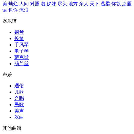
美
灿烂
人间
对照
啦
姊妹
尽头
地方
亲人
天下
温柔
你就
之雁
语
也许
流浪
器乐谱
钢琴
长笛
手风琴
电子琴
萨克斯
葫芦丝
声乐
通俗
儿歌
合唱
民歌
美声
戏曲
其他曲谱