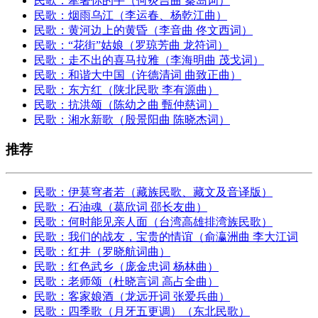
民歌：牽著你的手（何炎吉曲 秦岛词）
民歌：烟雨乌江（李运春、杨乾江曲）
民歌：黄河边上的黄昏（李音曲 佟文西词）
民歌：“花街”姑娘（罗琼芳曲 龙符词）
民歌：走不出的喜马拉雅（李海明曲 茂戈词）
民歌：和谐大中国（许德清词 曲致正曲）
民歌：东方红（陕北民歌 李有源曲）
民歌：抗洪颂（陈幼之曲 甄仲慈词）
民歌：湘水新歌（殷景阳曲 陈晓杰词）
推荐
民歌：伊莫穹者若（藏族民歌、藏文及音译版）
民歌：石油魂（葛欣词 邵长友曲）
民歌：何时能见亲人面（台湾高雄排湾族民歌）
民歌：我们的战友，宝贵的情谊（俞瀛洲曲 李大江词
民歌：红井（罗晓航词曲）
民歌：红色武乡（庞金忠词 杨林曲）
民歌：老师颂（杜晓言词 高占全曲）
民歌：客家娘酒（龙远开词 张爱兵曲）
民歌：四季歌（月牙五更调）（东北民歌）