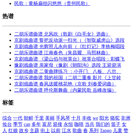
民歌：黄杨扁担闪悠悠（贵州民歌）
热谱
二胡乐谱曲谱 北风吹（歌剧《白毛女》选曲）
京剧戏曲谱 誓把反动派一扫光（《智取威虎山》选段
京剧戏曲谱 光辉照儿永向前（《红灯记》李铁梅唱段
二胡乐谱曲谱 江南春色（朱昌耀、马熙林曲）
京剧戏曲谱 《梁山伯与祝英台》祝英台唱段：彩蝶飞
豫剧戏曲谱 亲家母（豫剧《朝阳沟》选段 王迎迎演
京剧戏曲谱 二黄曲牌练习 ：小开门、八板、八岔、
二胡乐谱曲谱 我的祖国（二胡二重奏 影片《上甘岭
京剧戏曲谱 春风送暖桃花艳（京歌 刘春爱词曲）
二胡乐谱曲谱 呼伦斯舞曲（内蒙民歌 岳峰改编）
标签
综合
一代
朝鲜
千里
美丽
手风琴
十月
丰收
we
阳光
骆驼
非洲
妆台
季节
can
多年
富尼
迎接
永恒
咖啡
当兵
我们的
笛子
女
人
红娘
故乡
主题
街上
以前
江水
歌曲
春
系列
Tango
儿童
赞