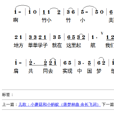
标签：
上一篇：
儿歌：小蘑菇和小蚂蚁（唐楚林曲 余长飞词）
下一篇