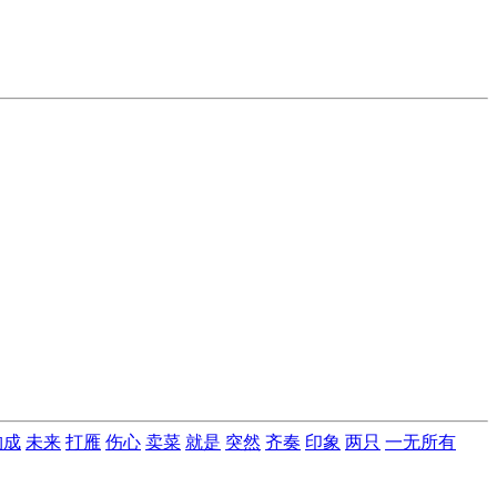
构成
未来
打雁
伤心
卖菜
就是
突然
齐奏
印象
两只
一无所有