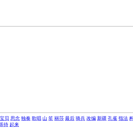
宝贝
思念
独奏
歌唱
山
笙
丽莎
最后
骑兵
改编
新疆
孔雀
指法
等待
起来