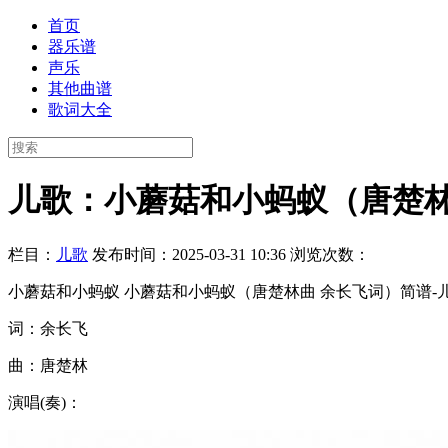
首页
器乐谱
声乐
其他曲谱
歌词大全
儿歌：小蘑菇和小蚂蚁（唐楚林
栏目：
儿歌
发布时间：2025-03-31 10:36
浏览次数：
小蘑菇和小蚂蚁 小蘑菇和小蚂蚁（唐楚林曲 余长飞词）简谱-儿
词：余长飞
曲：唐楚林
演唱(奏)：