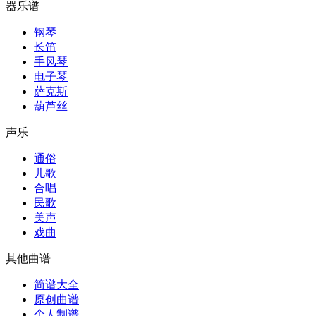
器乐谱
钢琴
长笛
手风琴
电子琴
萨克斯
葫芦丝
声乐
通俗
儿歌
合唱
民歌
美声
戏曲
其他曲谱
简谱大全
原创曲谱
个人制谱