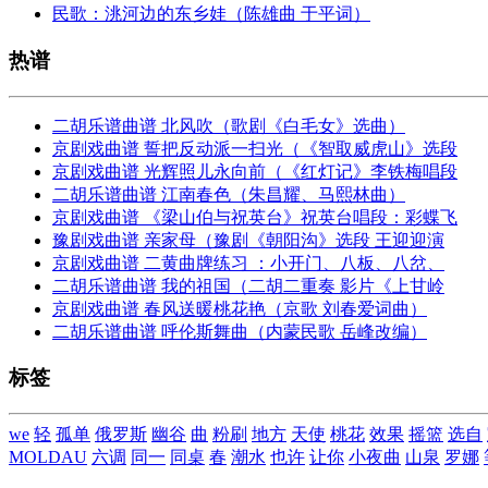
民歌：洮河边的东乡娃（陈雄曲 于平词）
热谱
二胡乐谱曲谱 北风吹（歌剧《白毛女》选曲）
京剧戏曲谱 誓把反动派一扫光（《智取威虎山》选段
京剧戏曲谱 光辉照儿永向前（《红灯记》李铁梅唱段
二胡乐谱曲谱 江南春色（朱昌耀、马熙林曲）
京剧戏曲谱 《梁山伯与祝英台》祝英台唱段：彩蝶飞
豫剧戏曲谱 亲家母（豫剧《朝阳沟》选段 王迎迎演
京剧戏曲谱 二黄曲牌练习 ：小开门、八板、八岔、
二胡乐谱曲谱 我的祖国（二胡二重奏 影片《上甘岭
京剧戏曲谱 春风送暖桃花艳（京歌 刘春爱词曲）
二胡乐谱曲谱 呼伦斯舞曲（内蒙民歌 岳峰改编）
标签
we
轻
孤单
俄罗斯
幽谷
曲
粉刷
地方
天使
桃花
效果
摇篮
选自
MOLDAU
六调
同一
同桌
春
潮水
也许
让你
小夜曲
山泉
罗娜