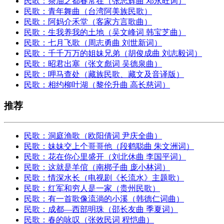
民歌：茶油之都春常在（张志辉曲 邓永旺词）
民歌：青年舞曲（台湾阿美族民歌）
民歌：阿妈介禾堂（客家方言歌曲）
民歌：生我养我的土地（吴文峰词 韩宝芝曲）
民歌：七月飞歌（周志勇曲 刘世新词）
民歌：千千万万的姐妹兄弟（胡俊成曲 刘志毅词）
民歌：昭君出塞（张文彪词 吴德泉曲）
民歌：呷马查处（藏族民歌、藏文及音译版）
民歌：相约柳叶湖（黎伦升曲 高长慈词）
推荐
民歌：洞庭渔歌（欧阳倩词 尹庆全曲）
民歌：妹妹交上个哥哥他（段鹤聪曲 朱文洲词）
民歌：花在你心里盛开（刘北休曲 李国平词）
民歌：这就是羊倌（南梆子曲 庞小林词）
民歌：情深水长（电视剧《长流水》主题歌）
民歌：红军和穷人是一家（贵州民歌）
民歌：有一首歌像流淌的小溪（韩德仁词曲）
民歌：成都—西部明珠（邵长友曲 季夏词）
民歌：春的咏叹（张效民词 程恺曲）