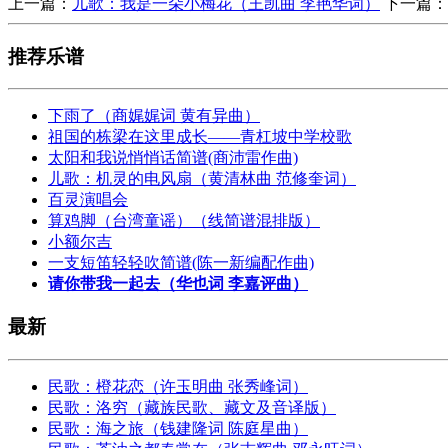
上一篇：
儿歌：我是一朵小梅花（王凯曲 李艳华词）
下一篇：
推荐乐谱
下雨了（商娓娓词 黄有异曲）
祖国的栋梁在这里成长——青杠坡中学校歌
太阳和我说悄悄话简谱(商沛雷作曲)
儿歌：机灵的电风扇（黄清林曲 范修奎词）
百灵演唱会
算鸡脚（台湾童谣）（线简谱混排版）
小额尔吉
一支短笛轻轻吹简谱(陈一新编配作曲)
请你带我一起去（华也词 李嘉评曲）
最新
民歌：橙花恋（许玉明曲 张秀峰词）
民歌：洛穷（藏族民歌、藏文及音译版）
民歌：海之旅（钱建隆词 陈庭星曲）