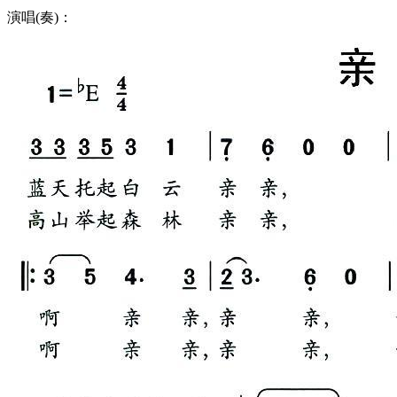
演唱(奏)：