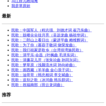
乌江娃儿敢闯滩
我是草原娃
最新
民歌：中国军人（程志强、刘德才词 崔乃东曲）
民歌：鼓楼尖尖挂月亮（吴远龙曲 杨祖华词）
民歌：二郎山上看日出（蒙进平曲 赖维辉词）
民歌：为了你（慕容子敬词 饶荣发曲）
民歌：我们祖家是歌乡（台湾排湾族民歌）
民歌：清平乐·会昌（叶枫曲 毛泽东词）
民歌：清廉花儿开（张朱论曲 孙同兴词）
民歌：梦草原（浅颜流水词 孙向岭曲）
民歌：画西藏（羊羊曲 金心浪子词）
民歌：油哥哥（韩忠相词 李文斌曲）
民歌：送别之歌（冰河曲 韩乐群词）
民歌：祝福南部（田云龙词曲）
推荐