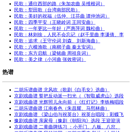
民歌：通往西部的路（朱加农曲 吴维根词）
民歌：犁田歌（台湾南部民歌）
民歌：美好的祝福（伍仲、汪芬曲 谭仲池词）
民歌：四季平安（王晓岭词 王同安曲）
民歌：一年更比一年好（严惠萍词 魏松曲）
民歌：林则徐，人民不会忘记（赵千里曲 李潇倩、李
民歌：追求（王守伦词 刘森、刘新海曲）
民歌：六横渔歌（南梆子曲 秦太安词）
民歌：东方启航（梁铭曲 周祖良词）
民歌：美之律（小河曲 张效密词）
热谱
二胡乐谱曲谱 北风吹（歌剧《白毛女》选曲）
京剧戏曲谱 誓把反动派一扫光（《智取威虎山》选段
京剧戏曲谱 光辉照儿永向前（《红灯记》李铁梅唱段
二胡乐谱曲谱 江南春色（朱昌耀、马熙林曲）
京剧戏曲谱 《梁山伯与祝英台》祝英台唱段：彩蝶飞
豫剧戏曲谱 亲家母（豫剧《朝阳沟》选段 王迎迎演
京剧戏曲谱 二黄曲牌练习 ：小开门、八板、八岔、