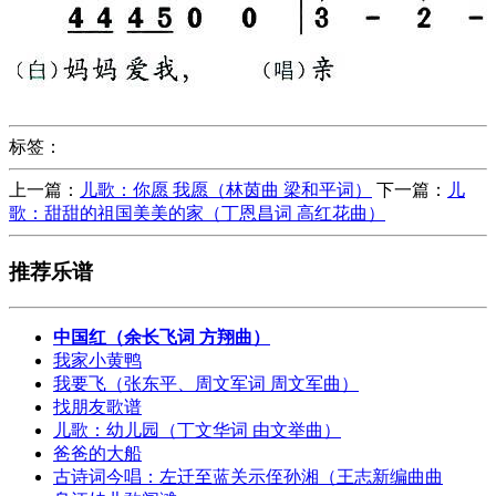
标签：
上一篇：
儿歌：你愿 我愿（林茵曲 梁和平词）
下一篇：
儿
歌：甜甜的祖国美美的家（丁恩昌词 高红花曲）
推荐乐谱
中国红（余长飞词 方翔曲）
我家小黄鸭
我要飞（张东平、周文军词 周文军曲）
找朋友歌谱
儿歌：幼儿园（丁文华词 由文举曲）
爸爸的大船
古诗词今唱：左迁至蓝关示侄孙湘（王志新编曲曲