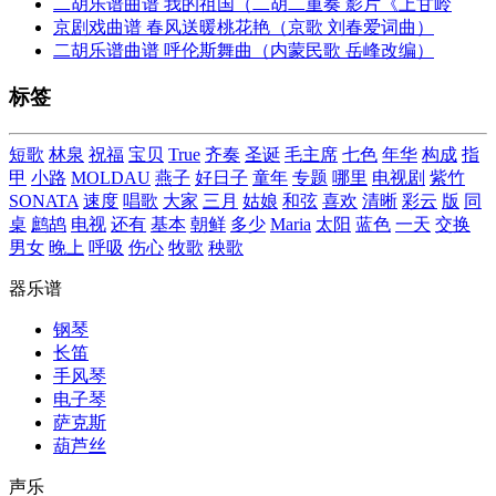
二胡乐谱曲谱 我的祖国（二胡二重奏 影片《上甘岭
京剧戏曲谱 春风送暖桃花艳（京歌 刘春爱词曲）
二胡乐谱曲谱 呼伦斯舞曲（内蒙民歌 岳峰改编）
标签
短歌
林泉
祝福
宝贝
True
齐奏
圣诞
毛主席
七色
年华
构成
指
甲
小路
MOLDAU
燕子
好日子
童年
专题
哪里
电视剧
紫竹
SONATA
速度
唱歌
大家
三月
姑娘
和弦
喜欢
清晰
彩云
版
同
桌
鹧鸪
电视
还有
基本
朝鲜
多少
Maria
太阳
蓝色
一天
交换
男女
晚上
呼吸
伤心
牧歌
秧歌
器乐谱
钢琴
长笛
手风琴
电子琴
萨克斯
葫芦丝
声乐