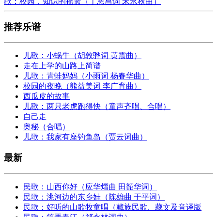
歌：校园，知识的摇篮（丁恩昌词 宋永秋曲）
推荐乐谱
儿歌：小蜗牛（胡敦骅词 黄震曲）
走在上学的山路上简谱
儿歌：青蛙妈妈（小雨词 杨春华曲）
校园的夜晚（熊益美词 李广育曲）
西瓜皮的故事
儿歌：两只老虎跑得快（童声齐唱、合唱）
自己走
奥秘（合唱）
儿歌：我家有座钓鱼岛（贾云词曲）
最新
民歌：山西你好（应华熠曲 田韶华词）
民歌：洮河边的东乡娃（陈雄曲 于平词）
民歌：好听的山歌牧童唱（藏族民歌、藏文及音译版