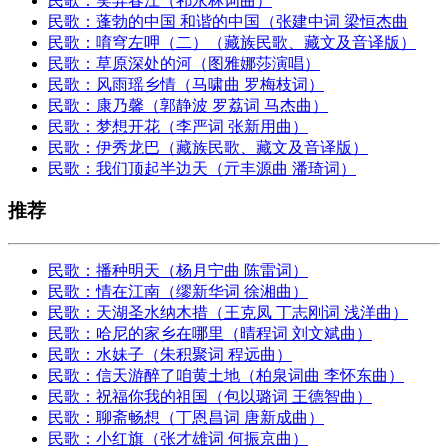
民歌：笑弄春江（祁永林词曲）
民歌：蓬勃的中国 和谐的中国（张建中词 梁恒杰曲
民歌：唷穹左呷（二）（藏族民歌、藏文及音译版）
民歌：草原深处的河（图雅娜莎演唱）
民歌：风雨瑶乡情（马啸曲 罗梅枝词）
民歌：康乃馨（郭静波 罗荔词 马杰曲）
民歌：梦想开花（李严词 张新用曲）
民歌：伊秀龙巴（藏族民歌、藏文及音译版）
民歌：我们顶起半边天（亓丰源曲 潘琦词）
推荐
民歌：播种明天（杨月宁曲 陈雷词）
民歌：情在江南（缪新华词 徐湘曲）
民歌：天湖圣水纳木措（王克凤 丁志刚词 浅洋曲）
民歌：哈尼的家乡在哪里（晴程词 刘文斌曲）
民歌：水妹子（朱积聚词 程远曲）
民歌：信天游醉了咱黄土地（柏泉词曲 李怀东曲）
民歌：祝福你我的祖国（包以璐词 王德智曲）
民歌：聊斋畅想（丁恩昌词 唐新成曲）
民歌：小红旗（张才雄词 何振京曲）