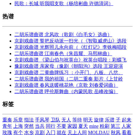
民歌：长城 听我唱支歌（杨培彬曲 许德清词）
热谱
二胡乐谱曲谱 北风吹（歌剧《白毛女》选曲）
京剧戏曲谱 誓把反动派一扫光（《智取威虎山》选段
京剧戏曲谱 光辉照儿永向前（《红灯记》李铁梅唱段
二胡乐谱曲谱 江南春色（朱昌耀、马熙林曲）
京剧戏曲谱 《梁山伯与祝英台》祝英台唱段：彩蝶飞
豫剧戏曲谱 亲家母（豫剧《朝阳沟》选段 王迎迎演
京剧戏曲谱 二黄曲牌练习 ：小开门、八板、八岔、
二胡乐谱曲谱 我的祖国（二胡二重奏 影片《上甘岭
京剧戏曲谱 春风送暖桃花艳（京歌 刘春爱词曲）
二胡乐谱曲谱 呼伦斯舞曲（内蒙民歌 岳峰改编）
标签
重奏
乐章
指法
手风琴
卫队
无人
等待
明天
旋律
乐谱
子
起来
青年
上海
突然
当兵
同行
不要
家园
夏天
mine
粉刷
第三
人家
玫瑰
有个
水乡
京剧
入门
就在
天上人间
MOLDAU
秋风
看着