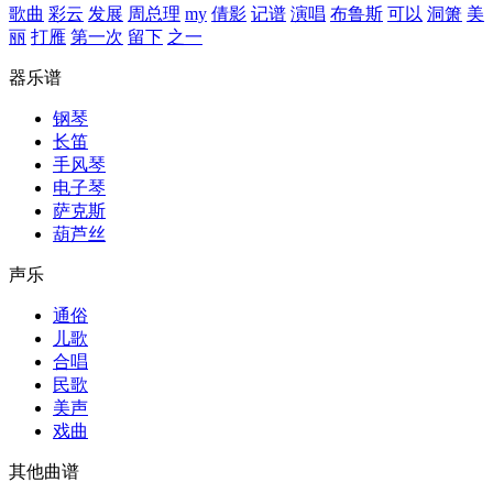
歌曲
彩云
发展
周总理
my
倩影
记谱
演唱
布鲁斯
可以
洞箫
美
丽
打雁
第一次
留下
之一
器乐谱
钢琴
长笛
手风琴
电子琴
萨克斯
葫芦丝
声乐
通俗
儿歌
合唱
民歌
美声
戏曲
其他曲谱