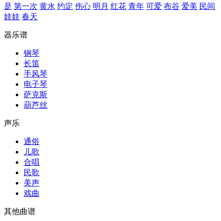
是
第一次
黄水
约定
伤心
明月
红花
青年
可爱
布谷
爱美
民间
娃娃
春天
器乐谱
钢琴
长笛
手风琴
电子琴
萨克斯
葫芦丝
声乐
通俗
儿歌
合唱
民歌
美声
戏曲
其他曲谱