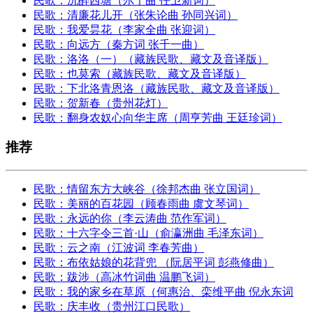
民歌：沉醉西塘（尔宁曲 任卫新词）
民歌：清廉花儿开（张朱论曲 孙同兴词）
民歌：我爱昙花（李家全曲 张迎词）
民歌：向远方（秦方词 张千一曲）
民歌：洛洛（一）（藏族民歌、藏文及音译版）
民歌：也莫索（藏族民歌、藏文及音译版）
民歌：下北洛青恩洛（藏族民歌、藏文及音译版）
民歌：贺新春（贵州花灯）
民歌：翻身农奴心向华主席（周亨芳曲 王廷珍词）
推荐
民歌：情留东方大峡谷（徐邦杰曲 张立国词）
民歌：美丽的百花园（顾春雨曲 虞文琴词）
民歌：永远的你（李云涛曲 范作军词）
民歌：十六字令三首·山（俞瀛洲曲 毛泽东词）
民歌：云之南（江波词 李春芳曲）
民歌：布依姑娘的花背兜 （阮居平词 彭燕修曲）
民歌：跋涉（高冰竹词曲 温鹏飞词）
民歌：我的家乡在草原（何惠治、栾维平曲 倪永东词
民歌：庆丰收（贵州江口民歌）