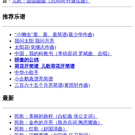
篇：
儿歌：团团圆圆（志同词 叶露生曲）
推荐乐谱
“小懒虫”羞、羞、羞简谱(葛少华作曲)
我问太阳 我问月亮
太阳花(党继志作曲)
中国，我的科教书（李幼容词 罗斌曲、合唱）
骄傲的公鸡
荷花开简谱_儿歌荷花开简谱
中华小歌手
小企鹅真漂亮简谱
三百六十五个月亮简谱(黄照轩作曲)
最新
民歌：美丽的旅程（白虹曲 张公文词）
民歌：金色的月亮（陈亦兵词 陶思耀曲）
民歌：红歌（赵国清曲）