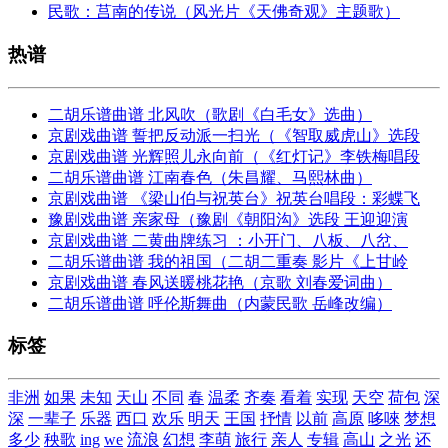
民歌：莒南的传说（风光片《天佛奇观》主题歌）
热谱
二胡乐谱曲谱 北风吹（歌剧《白毛女》选曲）
京剧戏曲谱 誓把反动派一扫光（《智取威虎山》选段
京剧戏曲谱 光辉照儿永向前（《红灯记》李铁梅唱段
二胡乐谱曲谱 江南春色（朱昌耀、马熙林曲）
京剧戏曲谱 《梁山伯与祝英台》祝英台唱段：彩蝶飞
豫剧戏曲谱 亲家母（豫剧《朝阳沟》选段 王迎迎演
京剧戏曲谱 二黄曲牌练习 ：小开门、八板、八岔、
二胡乐谱曲谱 我的祖国（二胡二重奏 影片《上甘岭
京剧戏曲谱 春风送暖桃花艳（京歌 刘春爱词曲）
二胡乐谱曲谱 呼伦斯舞曲（内蒙民歌 岳峰改编）
标签
非洲
如果
未知
天山
不同
春
温柔
齐奏
看着
实现
天空
荷包
深
深
一辈子
乐器
西口
欢乐
明天
王国
抒情
以前
高原
哆唻
梦想
多少
秧歌
ing
we
流浪
幻想
李萌
旅行
亲人
专辑
高山
之光
还