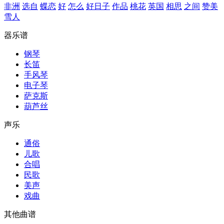
非洲
选自
蝶恋
好
怎么
好日子
作品
桃花
英国
相思
之间
赞美
雪人
器乐谱
钢琴
长笛
手风琴
电子琴
萨克斯
葫芦丝
声乐
通俗
儿歌
合唱
民歌
美声
戏曲
其他曲谱