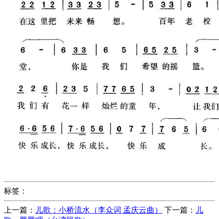
标签：
上一篇：
儿歌：小桥流水（李众词 孟庆云曲）
下一篇：
儿