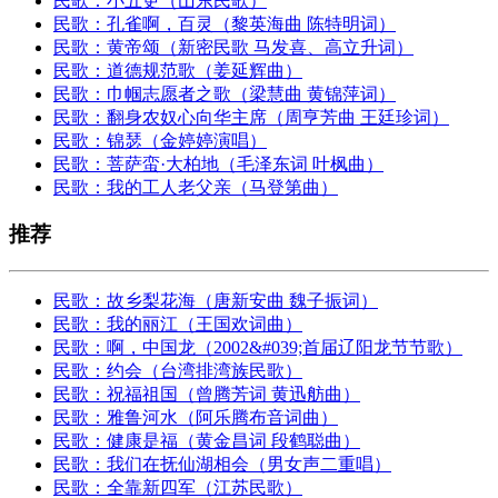
民歌：小五更（山东民歌）
民歌：孔雀啊，百灵（黎英海曲 陈特明词）
民歌：黄帝颂（新密民歌 马发喜、高立升词）
民歌：道德规范歌（姜延辉曲）
民歌：巾帼志愿者之歌（梁慧曲 黄锦萍词）
民歌：翻身农奴心向华主席（周亨芳曲 王廷珍词）
民歌：锦瑟（金婷婷演唱）
民歌：菩萨蛮·大柏地（毛泽东词 叶枫曲）
民歌：我的工人老父亲（马登第曲）
推荐
民歌：故乡梨花海（唐新安曲 魏子振词）
民歌：我的丽江（王国欢词曲）
民歌：啊，中国龙（2002&#039;首届辽阳龙节节歌）
民歌：约会（台湾排湾族民歌）
民歌：祝福祖国（曾腾芳词 黄迅舫曲）
民歌：雅鲁河水（阿乐腾布音词曲）
民歌：健康是福（黄金昌词 段鹤聪曲）
民歌：我们在抚仙湖相会（男女声二重唱）
民歌：全靠新四军（江苏民歌）