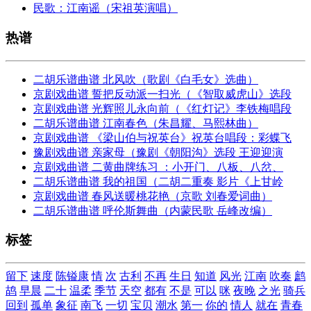
民歌：江南谣（宋祖英演唱）
热谱
二胡乐谱曲谱 北风吹（歌剧《白毛女》选曲）
京剧戏曲谱 誓把反动派一扫光（《智取威虎山》选段
京剧戏曲谱 光辉照儿永向前（《红灯记》李铁梅唱段
二胡乐谱曲谱 江南春色（朱昌耀、马熙林曲）
京剧戏曲谱 《梁山伯与祝英台》祝英台唱段：彩蝶飞
豫剧戏曲谱 亲家母（豫剧《朝阳沟》选段 王迎迎演
京剧戏曲谱 二黄曲牌练习 ：小开门、八板、八岔、
二胡乐谱曲谱 我的祖国（二胡二重奏 影片《上甘岭
京剧戏曲谱 春风送暖桃花艳（京歌 刘春爱词曲）
二胡乐谱曲谱 呼伦斯舞曲（内蒙民歌 岳峰改编）
标签
留下
速度
陈镒康
情
次
古利
不再
生日
知道
风光
江南
吹奏
鹧
鸪
早晨
二十
温柔
季节
天空
都有
不是
可以
咪
夜晚
之光
骑兵
回到
孤单
象征
南飞
一切
宝贝
潮水
第一
你的
情人
就在
青春