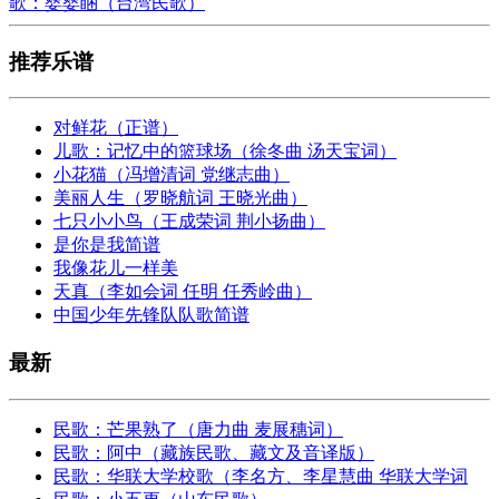
歌：婴婴睏（台湾民歌）
推荐乐谱
对鲜花（正谱）
儿歌：记忆中的篮球场（徐冬曲 汤天宝词）
小花猫（冯增清词 党继志曲）
美丽人生（罗晓航词 王晓光曲）
七只小小鸟（王成荣词 荆小扬曲）
是你是我简谱
我像花儿一样美
天真（李如会词 任明 任秀岭曲）
中国少年先锋队队歌简谱
最新
民歌：芒果熟了（唐力曲 麦展穗词）
民歌：阿中（藏族民歌、藏文及音译版）
民歌：华联大学校歌（李名方、李星慧曲 华联大学词