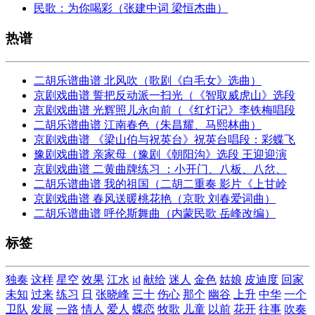
民歌：为你喝彩（张建中词 梁恒杰曲）
热谱
二胡乐谱曲谱 北风吹（歌剧《白毛女》选曲）
京剧戏曲谱 誓把反动派一扫光（《智取威虎山》选段
京剧戏曲谱 光辉照儿永向前（《红灯记》李铁梅唱段
二胡乐谱曲谱 江南春色（朱昌耀、马熙林曲）
京剧戏曲谱 《梁山伯与祝英台》祝英台唱段：彩蝶飞
豫剧戏曲谱 亲家母（豫剧《朝阳沟》选段 王迎迎演
京剧戏曲谱 二黄曲牌练习 ：小开门、八板、八岔、
二胡乐谱曲谱 我的祖国（二胡二重奏 影片《上甘岭
京剧戏曲谱 春风送暖桃花艳（京歌 刘春爱词曲）
二胡乐谱曲谱 呼伦斯舞曲（内蒙民歌 岳峰改编）
标签
独奏
这样
星空
效果
江水
id
献给
迷人
金色
姑娘
皮迪度
回家
未知
过来
练习
日
张晓峰
三十
伤心
那个
幽谷
上升
中华
一个
卫队
发展
一路
情人
爱人
蝶恋
牧歌
儿童
以前
花开
往事
吹奏