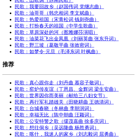
民歌：山歌调（苏南民歌）
民歌：我要回故乡（赵国伟词 党继志曲）
民歌：油哥哥（韩忠相词 李文斌曲）
民歌：热爱祖国（宋青松词 钱则尧曲）
民歌：打扮春天的祖国（中学生歌曲）
民歌：草原深处的河（图雅娜莎演唱）
民歌：油菜花飞出金凤凰（刘丽英曲 张东升词）
民歌：野三坡（葛敬平曲 张效密词）
民歌：如梦令·元旦（毛泽东词 叶枫曲）
推荐
民歌：真心跟你走（刘丹曲 慕容子敬词）
民歌：窑炉传友谊（丁恩昌、金辉词 梁生安曲）
民歌：世界因你而美丽（献给三八妇女节）
民歌：再行军礼踏雄关（田晓耕曲 王德清词）
民歌：台城春晓（冬林曲 李朝润词）
民歌：幸福无比（陈中朝曲 汪颖词）
民歌：公安特警之歌（缪茂嘉曲 徐多庆词）
民歌：想往侗乡（吴远隆曲 杨胜勇词）
民歌：喀什，我迷人的家乡（刘志毅词 屈勇曲）