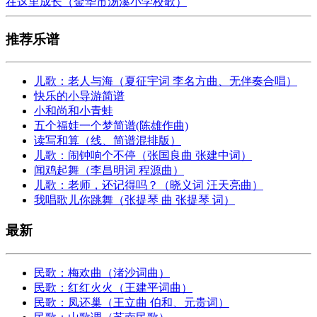
在这里成长（金华市汤溪小学校歌）
推荐乐谱
儿歌：老人与海（夏征宇词 李名方曲、无伴奏合唱）
快乐的小导游简谱
小和尚和小青蛙
五个福娃一个梦简谱(陈雄作曲)
读写和算（线、简谱混排版）
儿歌：闹钟响个不停（张国良曲 张建中词）
闻鸡起舞（李昌明词 程源曲）
儿歌：老师，还记得吗？（晓义词 汪天亮曲）
我唱歌儿你跳舞（张提琴 曲 张提琴 词）
最新
民歌：梅欢曲（渚沙词曲）
民歌：红红火火（王建平词曲）
民歌：凤还巢（王立曲 伯和、元贵词）