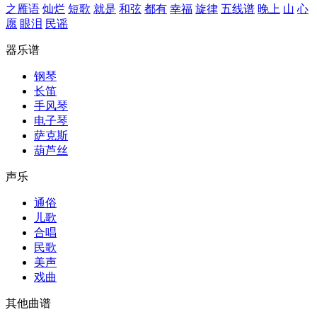
之雁语
灿烂
短歌
就是
和弦
都有
幸福
旋律
五线谱
晚上
山
心
愿
眼泪
民谣
器乐谱
钢琴
长笛
手风琴
电子琴
萨克斯
葫芦丝
声乐
通俗
儿歌
合唱
民歌
美声
戏曲
其他曲谱