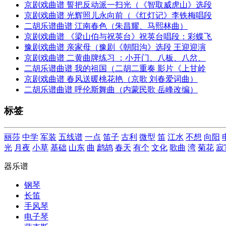
京剧戏曲谱 誓把反动派一扫光（《智取威虎山》选段
京剧戏曲谱 光辉照儿永向前（《红灯记》李铁梅唱段
二胡乐谱曲谱 江南春色（朱昌耀、马熙林曲）
京剧戏曲谱 《梁山伯与祝英台》祝英台唱段：彩蝶飞
豫剧戏曲谱 亲家母（豫剧《朝阳沟》选段 王迎迎演
京剧戏曲谱 二黄曲牌练习 ：小开门、八板、八岔、
二胡乐谱曲谱 我的祖国（二胡二重奏 影片《上甘岭
京剧戏曲谱 春风送暖桃花艳（京歌 刘春爱词曲）
二胡乐谱曲谱 呼伦斯舞曲（内蒙民歌 岳峰改编）
标签
丽莎
中学
军装
五线谱
一点
笛子
古利
微型
笛
江水
不想
向阳
光
月夜
小草
基础
山东
曲
鹧鸪
春天
有个
文化
歌曲
湾
菊花
寂
器乐谱
钢琴
长笛
手风琴
电子琴