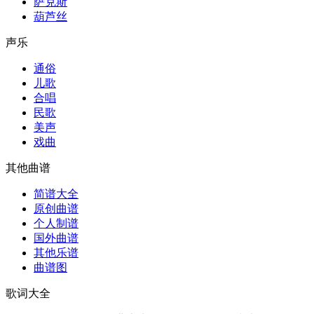
萨克斯
葫芦丝
声乐
通俗
儿歌
合唱
民歌
美声
戏曲
其他曲谱
简谱大全
原创曲谱
个人制谱
国外曲谱
其他乐谱
曲谱图
歌词大全