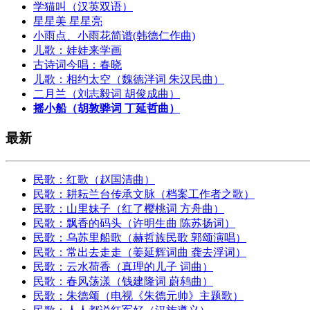
学猫叫（汉英双语）
星星美 星星亮
小雨点、小雨花简谱(韩德仁作曲)
儿歌：娃娃来学画
古诗词今唱：春晓
儿歌：相约太空（魏德泮词 朱汉民曲）
二月兰（刘志毅词 胡俊成曲）
摇小船（胡敦骅词 丁延哲曲）
最新
民歌：红歌（赵国清曲）
民歌：耕耘兰台传承文脉（档案工作者之歌）
民歌：山里妹子（红了樱桃词 方舟曲）
民歌：飘香的码头（许明生曲 陈苏扬词）
民歌：乌苏里船歌（赫哲族民歌 郭颂演唱）
民歌：常出去走走（姜延辉词曲 龚去浮词）
民歌：云水荷香（真理的儿子 词曲）
民歌：春风荡漾（钱建隆词 蔚鸫曲）
民歌：朱德颂（电视《朱德元帅》主题歌）