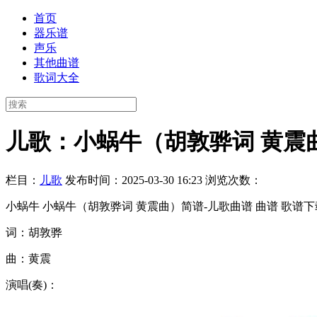
首页
器乐谱
声乐
其他曲谱
歌词大全
儿歌：小蜗牛（胡敦骅词 黄震
栏目：
儿歌
发布时间：2025-03-30 16:23
浏览次数：
小蜗牛 小蜗牛（胡敦骅词 黄震曲）简谱-儿歌曲谱 曲谱 歌谱下
词：胡敦骅
曲：黄震
演唱(奏)：