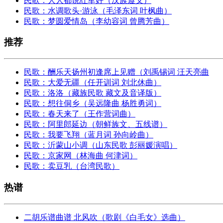
民歌：人人都说红军好（汉族遵义）
民歌：水调歌头·游泳（毛泽东词 叶枫曲）
民歌：梦圆爱情岛（李幼容词 曾腾芳曲）
推荐
民歌：酬乐天扬州初逢席上见赠（刘禹锡词 汪天亮曲
民歌：大爱无疆（任开训词 刘北休曲）
民歌：洛洛（藏族民歌 藏文及音译版）
民歌：想往侗乡（吴远隆曲 杨胜勇词）
民歌：春天来了（王作营词曲）
民歌：阿里郎延边（朝鲜族文、五线谱）
民歌：我要飞翔（蓝月词 孙向岭曲）
民歌：沂蒙山小调（山东民歌 彭丽媛演唱）
民歌：京家网（林海曲 何津词）
民歌：卖豆乳（台湾民歌）
热谱
二胡乐谱曲谱 北风吹（歌剧《白毛女》选曲）