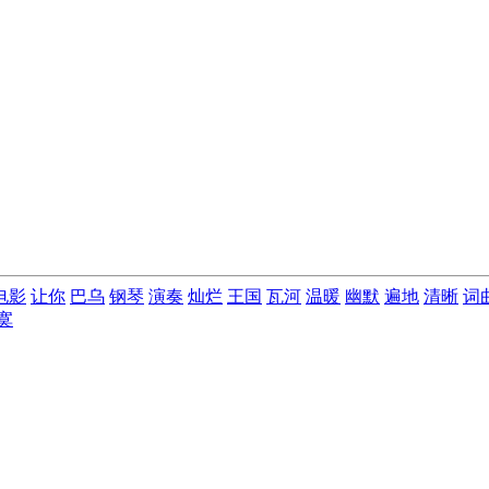
电影
让你
巴乌
钢琴
演奏
灿烂
王国
瓦河
温暖
幽默
遍地
清晰
词
寞