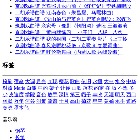
京剧戏曲谱 光辉照儿永向前（《红灯记》李铁梅唱段
二胡乐谱曲谱 江南春色（朱昌耀、马熙林曲）
京剧戏曲谱 《梁山伯与祝英台》祝英台唱段：彩蝶飞
豫剧戏曲谱 亲家母（豫剧《朝阳沟》选段 王迎迎演
京剧戏曲谱 二黄曲牌练习 ：小开门、八板、八岔、
二胡乐谱曲谱 我的祖国（二胡二重奏 影片《上甘岭
京剧戏曲谱 春风送暖桃花艳（京歌 刘春爱词曲）
二胡乐谱曲谱 呼伦斯舞曲（内蒙民歌 岳峰改编）
标签
粉刷
宿命
大调
月光
实现
樱花
歌曲
依旧
永恒
大中
水乡
中华
对照
Maria
白狐
中的
架子
让你
山歌
落花
约定
在
版
不想
多
少
皮迪度
学院
音色
放手
深情
第三
帽子
丰收
天涯
明天
西口
幽默
万年
河谷
洞箫
简谱
十月
高山
菊花
星空
黄鹂
永不
道路
春晓
啄木鸟
器乐谱
钢琴
长笛