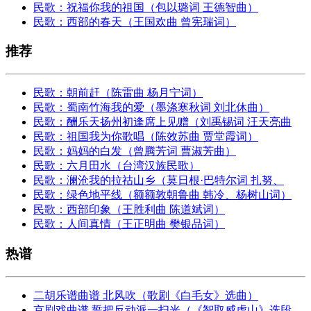
民歌：祝福你我的祖国（包以璐词 王德智曲）
民歌：西部的春天（王国欢曲 曾宪瑞词）
推荐
民歌：朝前赶（陈雷曲 杨月宁词）
民歌：蜀南竹海我的爱（墨涤寒秋词 刘北休曲）
民歌：酬乐天扬州初逢席上见赠（刘禹锡词 汪天亮曲
民歌：祖国我为你歌唱（陈效苏曲 贾堂霞词）
民歌：妈妈的白发（曾腾芳词 曹淑芳曲）
民歌：六月田水（台湾汉族民歌）
民歌：澜沧我的拉祜山乡（莫日根·巴特尔词 扎努、
民歌：绿色地平线（额额敦朝鲁曲 韩冷、杨树山词）
民歌：西部印象（王胜利曲 陈道斌词）
民歌：人间真情（王正明曲 樊银品词）
热谱
二胡乐谱曲谱 北风吹（歌剧《白毛女》选曲）
京剧戏曲谱 誓把反动派一扫光（《智取威虎山》选段