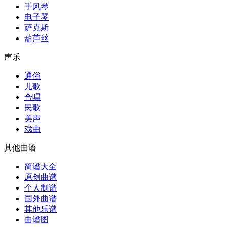
手风琴
电子琴
萨克斯
葫芦丝
声乐
通俗
儿歌
合唱
民歌
美声
戏曲
其他曲谱
简谱大全
原创曲谱
个人制谱
国外曲谱
其他乐谱
曲谱图