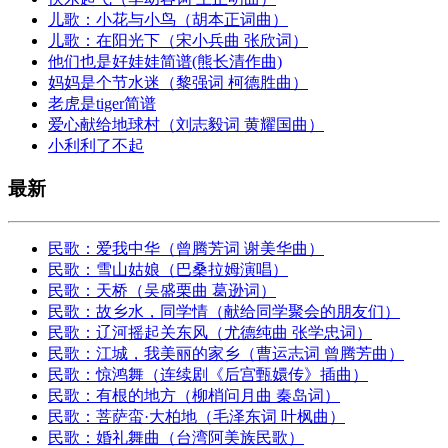
儿歌：小花与小鸟（胡本正词曲）
儿歌：在阳光下（宋小兵曲 张欣词）
他们也是好娃娃简谱(熊长清作曲)
妈妈是个节水迷（黎强词 柯德胜曲）
老虎是tiger简谱
爱心献给地球村（刘志毅词 黄耀国曲）
小利利了不起
最新
民歌：爱我中华（曾腾芳词 谢美华曲）
民歌：雪山姑娘（巴桑拉姆演唱）
民歌：天桥（吴盛栗曲 葛逊词）
民歌：故乡水，同学情（献给同学聚会的朋友们）
民歌：辽河摇起关东风（尤德纯曲 张学忠词）
民歌：江城，我美丽的家乡（曹运志词 曾腾芳曲）
民歌：惊鸿舞（连续剧《后宫甄嬛传》插曲）
民歌：有根的地方（柳梢问月曲 秦岛词）
民歌：菩萨蛮·大柏地（毛泽东词 叶枫曲）
民歌：婚礼舞曲（台湾阿美族民歌）