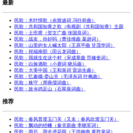
最新
民歌：木叶情歌（佘致迪词 冯往前曲）
民歌：共和国知青之歌（电视剧《共和国知青》主题
民歌：土疙瘩（贺文广曲 张国良词）
民歌：战友，你好吗（曹佳维曲 葛逊词）
民歌：山里的女人喊太阳（王原平曲 甘茂华词）
民歌：祝福南部（田云龙词曲）
民歌：我就生在这个村（宋成章曲 范修奎词）
民歌：白族酒歌（小鹿词 晓乐曲）
民歌：大美中国（王和泉词 雷远生曲）
民歌：忆秦娥·娄山关（毛泽东词 叶枫曲）
民歌：株守（周善儒词曲）
民歌：故乡鸡足山（石翠泉词曲）
推荐
民歌：春风普度玉门关（又名：春风吹渡玉门关）
民歌：飘动的经幡（秦克新曲 李晓军词）
民歌：雨后，我走进花园（王培林曲 黄胜泉词）