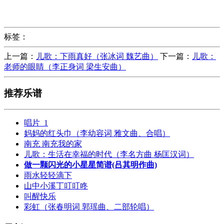
标签：
上一篇：
儿歌：下雨真好（张冰词 魏艺曲）
下一篇：
儿歌：
老师的眼睛（李正身词 梁生安曲）
推荐乐谱
唱片_1
妈妈的红头巾（李幼容词 雅文曲、合唱）
南充 南充我的家
儿歌：生活在幸福的时代（李名方曲 杨匡汉词）
做一颗闪光的小星星简谱(吕其明作曲)
雨水轻轻滴下
山中小溪丁叮叮咚
叫醒快乐
彩虹（张春明词 郭瑶曲、二部轮唱）