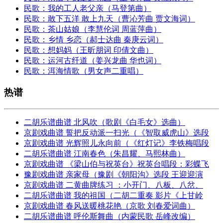
民歌：我的工人老父亲（马登第曲）
民歌：敢下五洋 敢上九天（曹沁芳曲 贾文海词）
民歌：茶山姑娘（李慧伦词 周蓝萍曲）
民歌：乡情 乡恋（郝士达曲 秦庚云词）
民歌：想妈妈（王昕朋词 印倩文曲）
民歌：运河古纤道（姜兴龙曲 华也词）
民歌：洱海情歌（男女声二重唱）
热谱
二胡乐谱曲谱 北风吹（歌剧《白毛女》选曲）
京剧戏曲谱 誓把反动派一扫光（《智取威虎山》选段
京剧戏曲谱 光辉照儿永向前（《红灯记》李铁梅唱段
二胡乐谱曲谱 江南春色（朱昌耀、马熙林曲）
京剧戏曲谱 《梁山伯与祝英台》祝英台唱段：彩蝶飞
豫剧戏曲谱 亲家母（豫剧《朝阳沟》选段 王迎迎演
京剧戏曲谱 二黄曲牌练习 ：小开门、八板、八岔、
二胡乐谱曲谱 我的祖国（二胡二重奏 影片《上甘岭
京剧戏曲谱 春风送暖桃花艳（京歌 刘春爱词曲）
二胡乐谱曲谱 呼伦斯舞曲（内蒙民歌 岳峰改编）