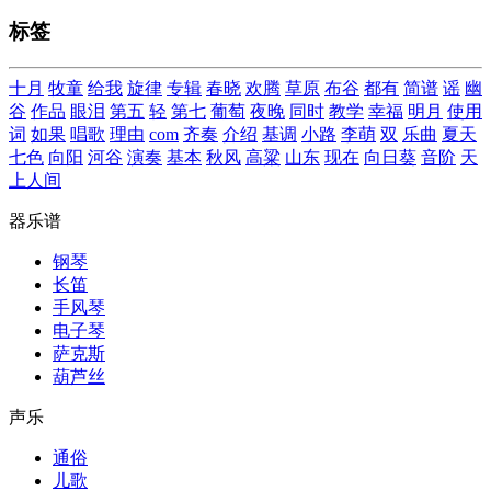
标签
十月
牧童
给我
旋律
专辑
春晓
欢腾
草原
布谷
都有
简谱
谣
幽
谷
作品
眼泪
第五
轻
第七
葡萄
夜晚
同时
教学
幸福
明月
使用
词
如果
唱歌
理由
com
齐奏
介绍
基调
小路
李萌
双
乐曲
夏天
七色
向阳
河谷
演奏
基本
秋风
高粱
山东
现在
向日葵
音阶
天
上人间
器乐谱
钢琴
长笛
手风琴
电子琴
萨克斯
葫芦丝
声乐
通俗
儿歌