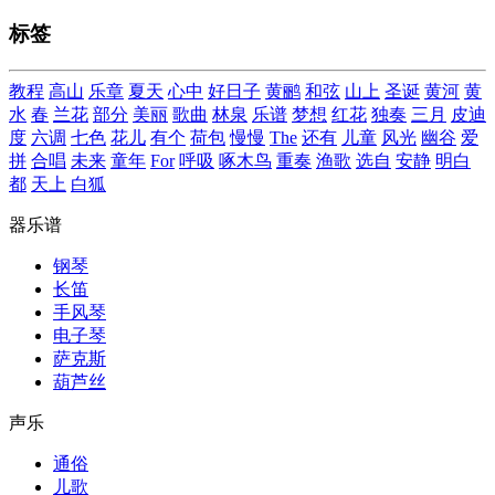
标签
教程
高山
乐章
夏天
心中
好日子
黄鹂
和弦
山上
圣诞
黄河
黄
水
春
兰花
部分
美丽
歌曲
林泉
乐谱
梦想
红花
独奏
三月
皮迪
度
六调
七色
花儿
有个
荷包
慢慢
The
还有
儿童
风光
幽谷
爱
拼
合唱
未来
童年
For
呼吸
啄木鸟
重奏
渔歌
选自
安静
明白
都
天上
白狐
器乐谱
钢琴
长笛
手风琴
电子琴
萨克斯
葫芦丝
声乐
通俗
儿歌