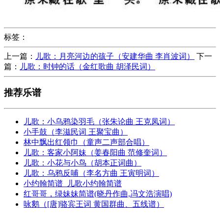
标签：
上一篇：
儿歌：月亮河边的孩子（安建华曲 李肖波词）
下一
篇：
儿歌：时钟的话（金红歌曲 胡泽民词）
推荐乐谱
儿歌：小乌鸦染羽毛（张朱论曲 王克凤词）
小手鼓（李滋民词 王聚宝曲）
林中飘出红领巾（童声二声部合唱）
儿歌：客家小阿妹（姜春阳曲 范修奎词）
儿歌：小花与小鸟（胡本正词曲）
儿歌：乌鸦反哺（李名方曲 王寅明词）
小约翰简谱_儿歌小约翰简谱
红哥哥，绿妹妹简谱(晓丹作曲,冯文浩演唱)
咏鹅（[唐]骆宾王词 黄国群曲、五线谱）