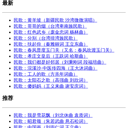
最新
民歌：黄羊坡（新疆民歌 沙湾微微演唱）
民歌：哥哥的烟（台湾卑南族民歌）
民歌：红色武乡（庞金忠词 杨林曲）
民歌：分别（台湾排湾族民歌）
民歌：扶起你（秦雅丽词 王立东曲）
民歌：春风普度玉门关（又名：春风吹渡玉门关）
民歌：孝庄文皇后（王跃词 哈斯曲）
民歌：我们都是好邻居（刘秉刚词 段福培曲）
民歌：浣溪沙·中医传四海（王大沐词曲）
民歌：工人的歌（方兆年词曲）
民歌：太阳石之歌（高强曲 刘欣词）
民歌：傻妈妈（王义来曲 谢安庆词）
推荐
民歌：我是雪花飘（刘北休曲 袁质词）
民歌：昭君颂（朱若武曲 悬石松词）
民歌：中国画（刘崇仁词 王立曲）