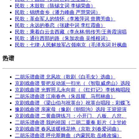
民歌：木鼓歌（陈锡文词 李锡荣曲）
民歌：锦绣畲乡（潘力峰曲 严慧荣词）
民歌：革命军人的情怀（李雅萍词 曾腾芳曲）
民歌：永远的眷恋（张建中词 李红霞曲）
民歌：乘着白云去西藏（李永林/韩传芳/王善霞演唱
民歌：通往西部的路（朱加农曲 吴维根词）
民歌：七律·人民解放军占领南京（毛泽东词 叶枫曲
热谱
二胡乐谱曲谱 北风吹（歌剧《白毛女》选曲）
京剧戏曲谱 誓把反动派一扫光（《智取威虎山》选段
京剧戏曲谱 光辉照儿永向前（《红灯记》李铁梅唱段
二胡乐谱曲谱 江南春色（朱昌耀、马熙林曲）
京剧戏曲谱 《梁山伯与祝英台》祝英台唱段：彩蝶飞
豫剧戏曲谱 亲家母（豫剧《朝阳沟》选段 王迎迎演
京剧戏曲谱 二黄曲牌练习 ：小开门、八板、八岔、
二胡乐谱曲谱 我的祖国（二胡二重奏 影片《上甘岭
京剧戏曲谱 春风送暖桃花艳（京歌 刘春爱词曲）
二胡乐谱曲谱 呼伦斯舞曲（内蒙民歌 岳峰改编）