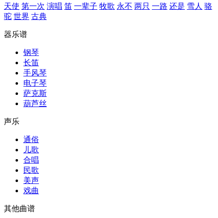
天使
第一次
演唱
笛
一辈子
牧歌
永不
两只
一路
还是
雪人
骆
驼
世界
古典
器乐谱
钢琴
长笛
手风琴
电子琴
萨克斯
葫芦丝
声乐
通俗
儿歌
合唱
民歌
美声
戏曲
其他曲谱