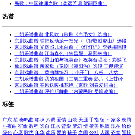
民歌：中国律师之歌（龚远芳词 贺嗣臣曲）
热谱
二胡乐谱曲谱 北风吹（歌剧《白毛女》选曲）
京剧戏曲谱 誓把反动派一扫光（《智取威虎山》选段
京剧戏曲谱 光辉照儿永向前（《红灯记》李铁梅唱段
二胡乐谱曲谱 江南春色（朱昌耀、马熙林曲）
京剧戏曲谱 《梁山伯与祝英台》祝英台唱段：彩蝶飞
豫剧戏曲谱 亲家母（豫剧《朝阳沟》选段 王迎迎演
京剧戏曲谱 二黄曲牌练习 ：小开门、八板、八岔、
二胡乐谱曲谱 我的祖国（二胡二重奏 影片《上甘岭
京剧戏曲谱 春风送暖桃花艳（京歌 刘春爱词曲）
二胡乐谱曲谱 呼伦斯舞曲（内蒙民歌 岳峰改编）
标签
广东
笙
奏鸣曲
哆唻
六调
爱情
山歌
天涯
手指
留下
家乡
欢腾
小夜曲
宿命
教程
选自
江水
背影
梦幻
情
赞美
咏叹
现在
给你
绿色
心愿
歌声
年华
欢乐
爱的
孩子
之间
公社
人家
齐奏
迎接