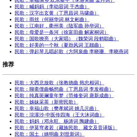
民歌：幸福侗乡 欢乐黎平（季洛夫曲 金丹词）
民歌：喊妈妈（李幼容词 于杰曲）
民歌：汉字出玄黄（丁恩昌词 马啸曲）
民歌：雨丝（何丽华词 林文彬曲）
民歌：江南好，衢州美（陆军曲 孙华词）
民歌：母爱是一条河（徐富田曲 解家桐词）
民歌：国歌嘹亮（大家唱）（魏荣词 段鹤聪曲）
民歌：好美的一个秋（夏劲风词 王靓曲）
民歌：弹起琴儿唱起歌（方阿泉曲 李晓珊、李晓燕词
推荐
民歌：大西北放歌（张教德曲 韩忠相词）
民歌：聊斋俚曲畅想曲（丁恩昌词 李发根曲）
民歌：纯真斑斓童年梦（范修奎词 唐新成曲）
民歌：姊妹采茶（新密民歌）
民歌：幸福山歌（樊孝斌词 姚几元曲）
民歌：浣溪沙·中医传四海（王大沐词曲）
民歌：妈妈（邓永旺、杨涛词 陶建曲）
民歌：伊莫穹者若（藏族民歌、藏文及音译版）
民歌：国土（姚明曲 刘世新词）