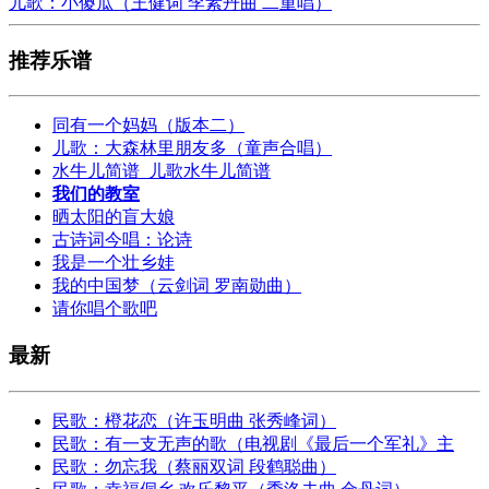
儿歌：小傻瓜（王健词 李素丹曲 二重唱）
推荐乐谱
同有一个妈妈（版本二）
儿歌：大森林里朋友多（童声合唱）
水牛儿简谱_儿歌水牛儿简谱
我们的教室
晒太阳的盲大娘
古诗词今唱：论诗
我是一个壮乡娃
我的中国梦（云剑词 罗南勋曲）
请你唱个歌吧
最新
民歌：橙花恋（许玉明曲 张秀峰词）
民歌：有一支无声的歌（电视剧《最后一个军礼》主
民歌：勿忘我（蔡丽双词 段鹤聪曲）