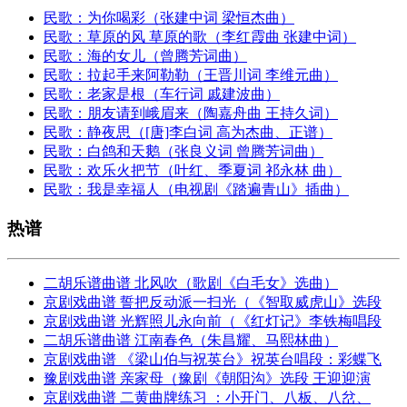
民歌：为你喝彩（张建中词 梁恒杰曲）
民歌：草原的风 草原的歌（李红霞曲 张建中词）
民歌：海的女儿（曾腾芳词曲）
民歌：拉起手来阿勒勒（王晋川词 李维元曲）
民歌：老家是根（车行词 戚建波曲）
民歌：朋友请到峨眉来（陶嘉舟曲 王持久词）
民歌：静夜思（[唐]李白词 高为杰曲、正谱）
民歌：白鸽和天鹅（张良义词 曾腾芳词曲）
民歌：欢乐火把节（叶红、季夏词 祁永林 曲）
民歌：我是幸福人（电视剧《踏遍青山》插曲）
热谱
二胡乐谱曲谱 北风吹（歌剧《白毛女》选曲）
京剧戏曲谱 誓把反动派一扫光（《智取威虎山》选段
京剧戏曲谱 光辉照儿永向前（《红灯记》李铁梅唱段
二胡乐谱曲谱 江南春色（朱昌耀、马熙林曲）
京剧戏曲谱 《梁山伯与祝英台》祝英台唱段：彩蝶飞
豫剧戏曲谱 亲家母（豫剧《朝阳沟》选段 王迎迎演
京剧戏曲谱 二黄曲牌练习 ：小开门、八板、八岔、