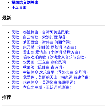
桃园结义刘关张
小鸟晨歌
最新
民歌：都兰舞曲（台湾阿美族民歌）
民歌：白云情歌（索朗扎西演唱）
民歌：梦回西塘（谢伟曲 何丽华词）
民歌：康乃馨（郭静波 罗荔词 马杰曲）
民歌：君山岛 爱情岛（李岭词 曾腾芳曲）
民歌：唱响欢乐的歌（刘洪北京音乐节会歌）
民歌：农民画（王立曲 张咏民词）
民歌：秋菊颂（陈静曲 古诗词）
民歌：幸福侗乡 欢乐黎平（季洛夫曲 金丹词）
民歌：我爱你，美丽的天山（柏泉词 戴建华曲）
民歌：想往侗乡（吴远隆曲 杨胜勇词）
民歌：孝庄文皇后（王跃词 哈斯曲）
推荐