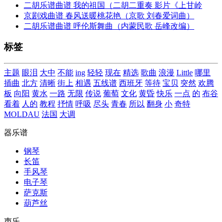
二胡乐谱曲谱 我的祖国（二胡二重奏 影片《上甘岭
京剧戏曲谱 春风送暖桃花艳（京歌 刘春爱词曲）
二胡乐谱曲谱 呼伦斯舞曲（内蒙民歌 岳峰改编）
标签
主题
眼泪
大中
不能
ing
轻轻
现在
精选
歌曲
浪漫
Little
哪里
插曲
北方
清晰
街上
相遇
五线谱
西班牙
等待
宝贝
突然
欢腾
板
向阳
黄水
一路
无限
传说
葡萄
文化
黄昏
快乐
一点
的
布谷
看着
人的
教程
抒情
呼吸
尽头
青春
所以
翻身
小
奇特
MOLDAU
法国
大调
器乐谱
钢琴
长笛
手风琴
电子琴
萨克斯
葫芦丝
声乐