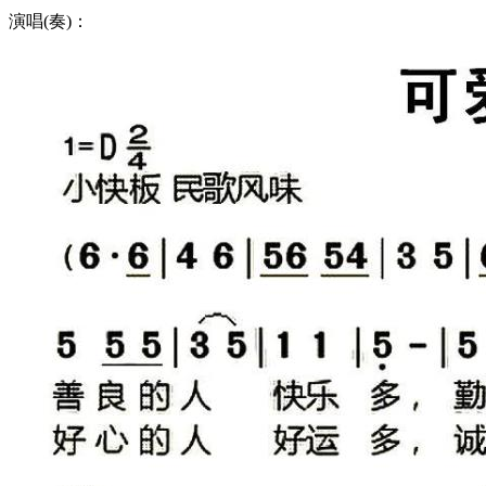
演唱(奏)：