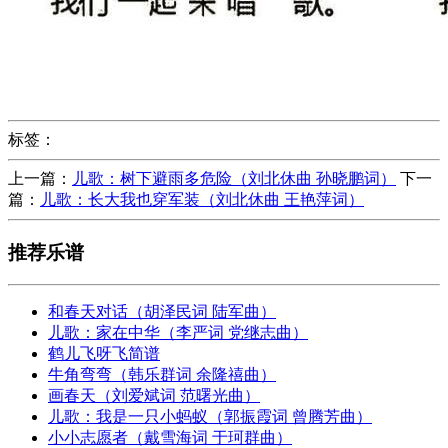
标签：
上一篇：
儿歌：树下避雨多危险（刘北休曲 孙晓鹏词）
下一
篇：
儿歌：长大我也穿军装（刘北休曲 王艳萍词）
推荐乐谱
和春天对话（胡泽民词 陆军曲）
儿歌：家在中华（李严词 党继志曲）
鹤儿飞呀飞简谱
牛角弯弯（韩乐群词 余隆禧曲）
画春天（刘爱斌词 范曙光曲）
儿歌：我是一只小蚂蚁（郭振霞词 曾腾芳曲）
小小志愿者（戴雪海词 于珂群曲）