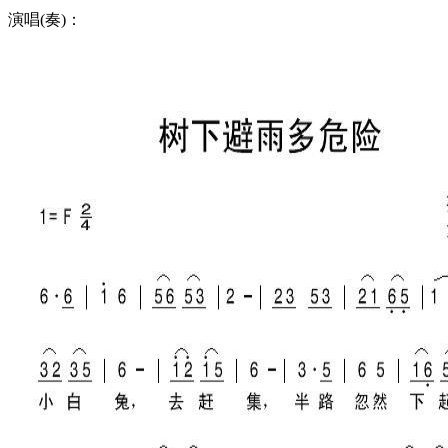
演唱(奏)：