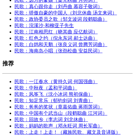
民歌：远方的爹娘（梁光榜曲 月亮词）
民歌：真心跟你走（刘丹曲 慕容子敬词）
民歌：骄傲自豪的中国人（刘北休曲 汤文来词）
民歌：政协委员之歌（邹文波词 段鹤聪曲）
民歌：浣溪沙·和柳亚子先生
民歌：江南相思红（晓其曲 应亿航词）
民歌：红色之约（倪永东词 郝士达曲）
民歌：白鸽和天鹅（张良义词 曾腾芳词曲）
民歌：海南岛小唱（张劲松曲 安益民词）
推荐
民歌：一江春水（黄持久词 何国强曲）
民歌：中秋夜（孟和平词曲）
民歌：风筝飞（沈小冰词 熊初保曲）
民歌：知足常乐（郁钧剑词 刘青曲）
民歌：爸爸的奖状（章嘉佑曲 蒋雨莲词）
民歌：中国有个武当山（段鹤聪曲 江河词）
民歌：回故乡（李志词 刘北休曲）
民歌：妈妈的歌声（邓永旺词 周长军曲）
民歌：上走！上走！（藏族民歌、藏文及音译版）