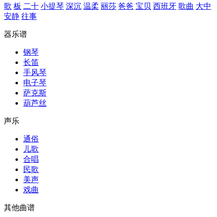
歌
板
二十
小提琴
深沉
温柔
丽莎
爸爸
宝贝
西班牙
歌曲
大中
安静
往事
器乐谱
钢琴
长笛
手风琴
电子琴
萨克斯
葫芦丝
声乐
通俗
儿歌
合唱
民歌
美声
戏曲
其他曲谱