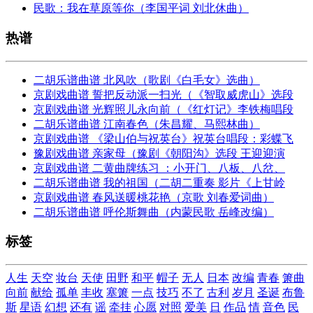
民歌：我在草原等你（李国平词 刘北休曲）
热谱
二胡乐谱曲谱 北风吹（歌剧《白毛女》选曲）
京剧戏曲谱 誓把反动派一扫光（《智取威虎山》选段
京剧戏曲谱 光辉照儿永向前（《红灯记》李铁梅唱段
二胡乐谱曲谱 江南春色（朱昌耀、马熙林曲）
京剧戏曲谱 《梁山伯与祝英台》祝英台唱段：彩蝶飞
豫剧戏曲谱 亲家母（豫剧《朝阳沟》选段 王迎迎演
京剧戏曲谱 二黄曲牌练习 ：小开门、八板、八岔、
二胡乐谱曲谱 我的祖国（二胡二重奏 影片《上甘岭
京剧戏曲谱 春风送暖桃花艳（京歌 刘春爱词曲）
二胡乐谱曲谱 呼伦斯舞曲（内蒙民歌 岳峰改编）
标签
人生
天空
妆台
天使
田野
和平
帽子
无人
日本
改编
青春
箫曲
向前
献给
孤单
丰收
塞箫
一点
技巧
不了
古利
岁月
圣诞
布鲁
斯
星语
幻想
还有
谣
牵挂
心愿
对照
爱美
日
作品
情
音色
民