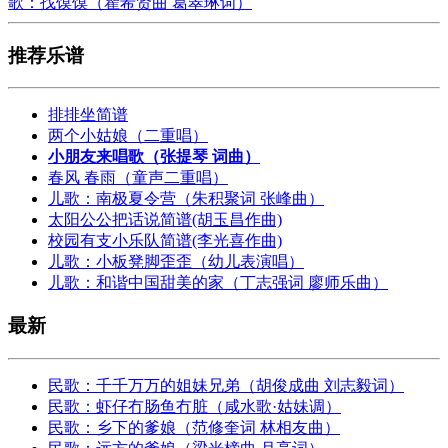
歌：找馍馍（瞿希贤曲 葛翠琳词）
推荐乐谱
排排坐简谱
两个小姑娘（二重唱）
小朋友来唱歌（张提琴 词曲）
春风 春雨（童声二重唱）
儿歌：南极夏令营（朱积聚词 张峰曲）
太阳公公把话说简谱(胡玉昌作曲)
校园有支小乐队简谱(李光喜作曲)
儿歌：小板凳脚歪歪（幼儿表演唱）
儿歌：和谐中国甜美的家（丁志强词 廖师乐曲）
最新
民歌：千千万万的姐妹兄弟（胡俊成曲 刘志毅词）
民歌：虾仔冇肠鱼冇脏（咸水歌·姑妹调）
民歌：乡下的爹娘（范修奎词 林相友曲）