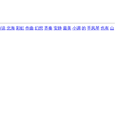
传说
北海
彩虹
作曲
幻想
齐奏
安静
最美
小调
的
手风琴
也有
山