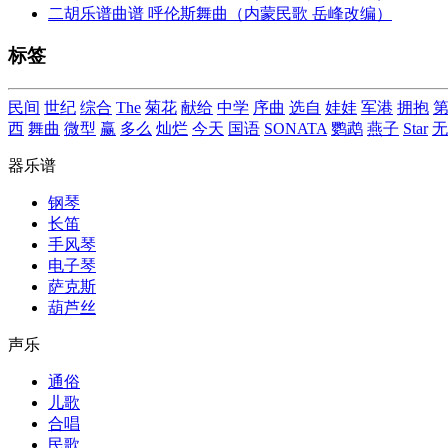
二胡乐谱曲谱 呼伦斯舞曲（内蒙民歌 岳峰改编）
标签
民间
世纪
综合
The
菊花
献给
中学
序曲
选自
娃娃
军港
拥抱
西
舞曲
微型
赢
多么
灿烂
今天
国语
SONATA
鹦鹉
燕子
Star
无
器乐谱
钢琴
长笛
手风琴
电子琴
萨克斯
葫芦丝
声乐
通俗
儿歌
合唱
民歌