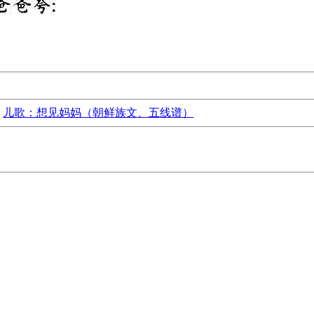
：
儿歌：想见妈妈（朝鲜族文、五线谱）