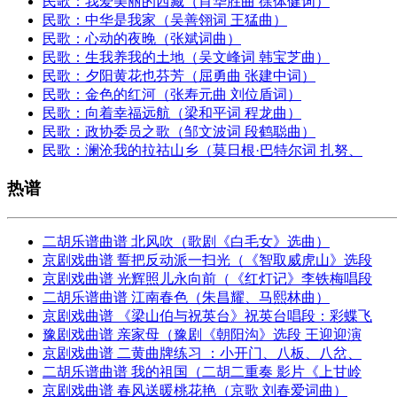
民歌：我爱美丽的西藏（肖华胜曲 徐体健词）
民歌：中华是我家（吴善翎词 王猛曲）
民歌：心动的夜晚（张斌词曲）
民歌：生我养我的土地（吴文峰词 韩宝芝曲）
民歌：夕阳黄花也芬芳（屈勇曲 张建中词）
民歌：金色的红河（张寿元曲 刘位盾词）
民歌：向着幸福远航（梁和平词 程龙曲）
民歌：政协委员之歌（邹文波词 段鹤聪曲）
民歌：澜沧我的拉祜山乡（莫日根·巴特尔词 扎努、
热谱
二胡乐谱曲谱 北风吹（歌剧《白毛女》选曲）
京剧戏曲谱 誓把反动派一扫光（《智取威虎山》选段
京剧戏曲谱 光辉照儿永向前（《红灯记》李铁梅唱段
二胡乐谱曲谱 江南春色（朱昌耀、马熙林曲）
京剧戏曲谱 《梁山伯与祝英台》祝英台唱段：彩蝶飞
豫剧戏曲谱 亲家母（豫剧《朝阳沟》选段 王迎迎演
京剧戏曲谱 二黄曲牌练习 ：小开门、八板、八岔、
二胡乐谱曲谱 我的祖国（二胡二重奏 影片《上甘岭
京剧戏曲谱 春风送暖桃花艳（京歌 刘春爱词曲）