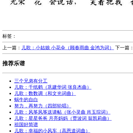
标签：
上一篇：
儿歌：小姑娘 小花伞（顾春雨曲 金鸿为词）
下一篇
推荐乐谱
三个兄弟有分工
儿歌：千纸鹤（巩建华词 张良杰曲）
儿歌：数数调（和文光词曲）
蜗牛的自白
努力，再努力（四部轮唱）
儿歌：风筝风筝送请帖（张小灵曲 肖玉琮词）
儿歌：星星爸爸 月亮妈妈（贾波词 翁凯莉曲）
祖国好简谱
儿歌：幸福的小风车（高恩道词曲）