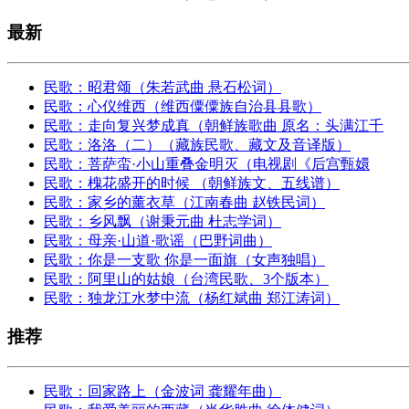
最新
民歌：昭君颂（朱若武曲 悬石松词）
民歌：心仪维西（维西僳僳族自治县县歌）
民歌：走向复兴梦成真（朝鲜族歌曲 原名：头满江千
民歌：洛洛（二）（藏族民歌、藏文及音译版）
民歌：菩萨蛮·小山重叠金明灭（电视剧《后宫甄嬛
民歌：槐花盛开的时候 （朝鲜族文、五线谱）
民歌：家乡的薰衣草（江南春曲 赵铁民词）
民歌：乡风飘（谢秉元曲 杜志学词）
民歌：母亲·山道·歌谣（巴野词曲）
民歌：你是一支歌 你是一面旗（女声独唱）
民歌：阿里山的姑娘（台湾民歌、3个版本）
民歌：独龙江水梦中流（杨红斌曲 郑江涛词）
推荐
民歌：回家路上（金波词 龚耀年曲）