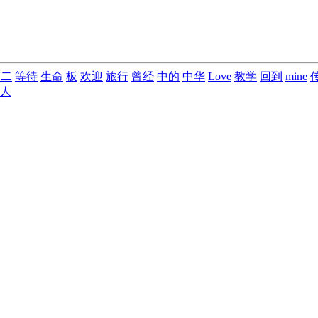
第二
等待
生命
板
欢迎
旅行
曾经
中的
中华
Love
教学
回到
mine
人