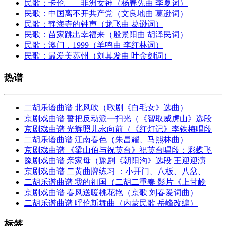
民歌：卡伦——非洲女神（杨春先曲 季夏词）
民歌：中国离不开共产党（文良地曲 葛逊词）
民歌：静海寺的钟声（龙飞曲 葛逊词）
民歌：苗家跳出幸福来（殷景阳曲 胡泽民词）
民歌：澳门，1999（羊鸣曲 李红林词）
民歌：最爱美苏州（刘其发曲 叶金剑词）
热谱
二胡乐谱曲谱 北风吹（歌剧《白毛女》选曲）
京剧戏曲谱 誓把反动派一扫光（《智取威虎山》选段
京剧戏曲谱 光辉照儿永向前（《红灯记》李铁梅唱段
二胡乐谱曲谱 江南春色（朱昌耀、马熙林曲）
京剧戏曲谱 《梁山伯与祝英台》祝英台唱段：彩蝶飞
豫剧戏曲谱 亲家母（豫剧《朝阳沟》选段 王迎迎演
京剧戏曲谱 二黄曲牌练习 ：小开门、八板、八岔、
二胡乐谱曲谱 我的祖国（二胡二重奏 影片《上甘岭
京剧戏曲谱 春风送暖桃花艳（京歌 刘春爱词曲）
二胡乐谱曲谱 呼伦斯舞曲（内蒙民歌 岳峰改编）
标签