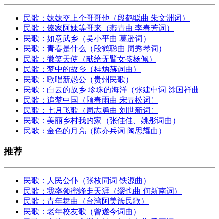
民歌：妹妹交上个哥哥他（段鹤聪曲 朱文洲词）
民歌：傣家阿妹等哥来（燕青曲 李春芳词）
民歌：如意武乡（吴小平曲 葛逊词）
民歌：青春是什么（段鹤聪曲 周秀琴词）
民歌：微笑天使（献给无臂女孩杨佩）
民歌：梦中的故乡（桂炳赫词曲）
民歌：歌唱新愚公（贵州民歌）
民歌：白云的故乡 珍珠的海洋（张建中词 涂国祥曲
民歌：追梦中国（顾春雨曲 宋青松词）
民歌：七月飞歌（周志勇曲 刘世新词）
民歌：美丽乡村我的家（张佳佳、姚彤词曲）
民歌：金色的月亮（陈亦兵词 陶思耀曲）
推荐
民歌：人民公仆（张枚同词 铁源曲）
民歌：我率领蜜蜂走天涯（缪也曲 何新南词）
民歌：青年舞曲（台湾阿美族民歌）
民歌：老年校友歌（曾遂今词曲）