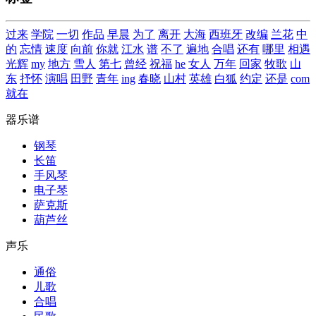
过来
学院
一切
作品
早晨
为了
离开
大海
西班牙
改编
兰花
中
的
忘情
速度
向前
你就
江水
谱
不了
遍地
合唱
还有
哪里
相遇
光辉
my
地方
雪人
第七
曾经
祝福
he
女人
万年
回家
牧歌
山
东
抒怀
演唱
田野
青年
ing
春晓
山村
英雄
白狐
约定
还是
com
就在
器乐谱
钢琴
长笛
手风琴
电子琴
萨克斯
葫芦丝
声乐
通俗
儿歌
合唱