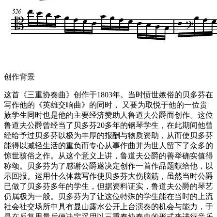
创作背景
这首《三重协奏曲》创作于1803年。当时愤世嫉俗的贝多芬在
写作他的《英雄交响曲》的同时， 又要为取悦于他的一位贵
族学生同时也是他的主要经济赞助人鲁道夫公爵而创作。这位
鲁道夫公爵曾经当了贝多芬20多年的钢琴学生，在此期间他曾
经给予过贝多芬以极为丰厚的报酬与物质资助，从而使贝多芬
能得以减轻生活的重负而专心从事作曲并为世人留下了众多的
惊世骇俗之作。从这个意义上讲，鲁道夫公爵的善举确实值得
称颂。贝多芬为了感谢公爵遂决定创作一首作品题献给他，以
示回报。运用什么体裁写作使贝多芬大伤脑筋，虽然当时公爵
已做了贝多芬多年的学生，但据资料证实，鲁道夫公爵的琴艺
仍属极为一般。贝多芬为了让这位特殊的学生能在当时的上流
社会社交场所中具有显山露水公开上台演奏的机会与能力，于
是在反复思量后便决定采用以三重奏协奏曲的形式来进行音乐