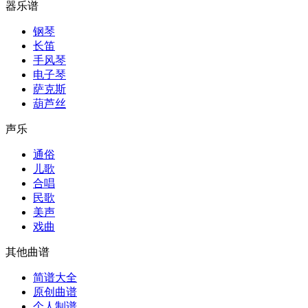
器乐谱
钢琴
长笛
手风琴
电子琴
萨克斯
葫芦丝
声乐
通俗
儿歌
合唱
民歌
美声
戏曲
其他曲谱
简谱大全
原创曲谱
个人制谱