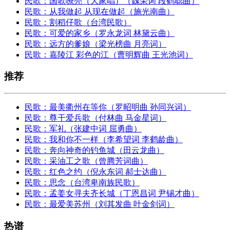
民歌：国歌嘹亮（大家唱）（魏荣词 段鹤聪曲）
民歌：从我做起 从现在做起（施光南曲）
民歌：割稻仔歌（台湾民歌）
民歌：可爱的家乡（罗永龙词 林黛云曲）
民歌：远方的爹娘（梁光榜曲 月亮词）
民歌：嘉陵江 彩色的江（曹明辉曲 王光池词）
推荐
民歌：最美衢州在等你（罗昭明曲 孙同兴词）
民歌：尊干爱兵歌（付林曲 马金星词）
民歌：军礼（张建中词 屈勇曲）
民歌：我和你不一样（李希望词 李鹤龄曲）
民歌：奔向神奇的钓鱼城（田云龙曲）
民歌：采油工之歌（曾腾芳词曲）
民歌：红色之约（倪永东词 郝士达曲）
民歌：思念（台湾卑南族民歌）
民歌：孟姜女寻夫齐长城（丁恩昌词 尹锡才曲）
民歌：最爱美苏州（刘其发曲 叶金剑词）
热谱