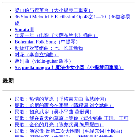
梁山伯与祝英台（大小提琴二重奏）
36 Studi Melodici E Facilissimi Op.48之1—10（36首容易
旋
Sonata Ⅲ
年复一年（电影《卡萨布兰卡》插曲）
Bohemian Folk Song（中提琴）
动物狂欢节组曲：七、长耳动物
对花（李自立编曲）
离別曲（violin-guitar 版本）
Sis puella magica！魔法少女小圆（小提琴四重奏）
最新
民歌：热情的草原（呼格吉夫曲 高慧岭词）
民歌：哈尼的家乡在哪里（晴程词 刘文斌曲）
民歌：如意武乡（吴小平曲 葛逊词）
民歌：我在春天的草原上等你（翟少铭曲 王璟、王可
民歌：金色的月亮（陈亦兵词 陶思耀曲）
民歌：渔家傲·反第二次大围剿（毛泽东词 叶枫曲）