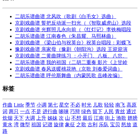
二胡乐谱曲谱 北风吹（歌剧《白毛女》选曲）
京剧戏曲谱 誓把反动派一扫光（《智取威虎山》选段
京剧戏曲谱 光辉照儿永向前（《红灯记》李铁梅唱段
二胡乐谱曲谱 江南春色（朱昌耀、马熙林曲）
京剧戏曲谱 《梁山伯与祝英台》祝英台唱段：彩蝶飞
豫剧戏曲谱 亲家母（豫剧《朝阳沟》选段 王迎迎演
京剧戏曲谱 二黄曲牌练习 ：小开门、八板、八岔、
二胡乐谱曲谱 我的祖国（二胡二重奏 影片《上甘岭
京剧戏曲谱 春风送暖桃花艳（京歌 刘春爱词曲）
二胡乐谱曲谱 呼伦斯舞曲（内蒙民歌 岳峰改编）
标签
作曲
Little
季节
小调
第七
星空
不必
时光
儿歌
轻轻
南飞
高原
词
两只
一点
不是
进行曲
哆唻
巧辩
绿色
留下
人民
青丝
通过
炊烟
天下
大调
上升
姊妹
次
山
不想
最后
江南
街上
渔歌
翅膀
黄水
湾
微型
祖国
记谱
旋律
象征
之歌
古利
乐队
宝贝
怒放
道
路