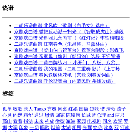
热谱
二胡乐谱曲谱 北风吹（歌剧《白毛女》选曲）
京剧戏曲谱 誓把反动派一扫光（《智取威虎山》选段
京剧戏曲谱 光辉照儿永向前（《红灯记》李铁梅唱段
二胡乐谱曲谱 江南春色（朱昌耀、马熙林曲）
京剧戏曲谱 《梁山伯与祝英台》祝英台唱段：彩蝶飞
豫剧戏曲谱 亲家母（豫剧《朝阳沟》选段 王迎迎演
京剧戏曲谱 二黄曲牌练习 ：小开门、八板、八岔、
二胡乐谱曲谱 我的祖国（二胡二重奏 影片《上甘岭
京剧戏曲谱 春风送暖桃花艳（京歌 刘春爱词曲）
二胡乐谱曲谱 呼伦斯舞曲（内蒙民歌 岳峰改编）
标签
孤单
牧歌
亲人
Tango
齐奏
同桌
红娘
国语
短歌
谱
清晰
孩子
心灵
约定
精华
通过
恩情
回家
陈镒康
长城
周总理
and
两只
高山
看着
指法
未来
构成
微型
军港
家园
电视剧
同名
欢迎
罗
娜
大调
印象
一切
唱歌
以前
太湖
相思
光辉
给你
吹奏
双
江南