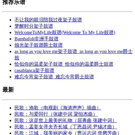
推荐乐谱
不让我的眼泪陪我过夜架子鼓谱
梦醒时分架子鼓谱
WelcomeToMyLife鼓谱(Welcome To My Life鼓谱)
Bambafoli非洲手鼓谱
烛光架子鼓谱爵士鼓谱
as long as you love me架子鼓谱_as long as you love me爵士
鼓
恰似你的温柔架子鼓谱_恰似你的温柔爵士鼓谱
casablanca架子鼓谱
难忘今宵架子鼓谱_难忘今宵爵士鼓谱
最新
民歌：渔歌（电视剧《海涛声声》插曲）
民歌：与爱同行（张建中词 粱恒杰曲）
民歌：这是世上最美的礼物（屈勇曲 张建中词）
民歌：孟姜女寻夫齐长城（丁恩昌词 尹锡才曲）
民歌：江城，我美丽的家乡（曹运志词 曾腾芳曲）