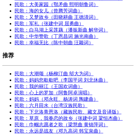
民歌：大美家园（鄂矛曲 熙明朝鲁词）
民歌：海的女儿（曾腾芳词曲）
民歌：又梦故乡（田晓耕曲 王德清词）
民歌：军礼（张建中词 屈勇曲）
民歌：白马湖上采莲藕（潘振新曲 解华词）
民歌：中华赞歌（丁恩昌词 施光南曲）
民歌：幸福无比（陈中朝曲 汪颖词）
推荐
民歌：大潮颂（杨柳汀曲 邬大为词）
民歌：妈妈您歇歇吧（李国平词 刘北休曲）
民歌：我的丽江（王国欢词曲）
民歌：心上的罗加（阿鲁阿卓演唱）
民歌：妈妈（邓永旺、杨涛词 陶建曲）
民歌：六月田水（台湾汉族民歌）
民歌：下北洛青恩洛（藏族民歌、藏文及音译版）
民歌：草原，我眷恋的故乡（张建中词 粱恒杰曲）
民歌：巾帼志愿者之歌（梁慧曲 黄锦萍词）
民歌：永远是战友（邓九高词 韩宝泉曲）