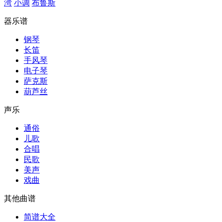
湾
小调
布鲁斯
器乐谱
钢琴
长笛
手风琴
电子琴
萨克斯
葫芦丝
声乐
通俗
儿歌
合唱
民歌
美声
戏曲
其他曲谱
简谱大全