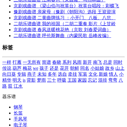
京剧戏曲谱 《梁山伯与祝英台》祝英台唱段：彩蝶飞
豫剧戏曲谱 亲家母（豫剧《朝阳沟》选段 王迎迎演
京剧戏曲谱 二黄曲牌练习 ：小开门、八板、八岔、
二胡乐谱曲谱 我的祖国（二胡二重奏 影片《上甘岭
京剧戏曲谱 春风送暖桃花艳（京歌 刘春爱词曲）
二胡乐谱曲谱 呼伦斯舞曲（内蒙民歌 岳峰改编）
标签
一样
打雁
一无所有
简谱
春晓
系列
风雨
新开
南飞
总是
同时
传说
葫芦
梅花
we
孩子
还是
花开
朝鲜
同名
小姑娘
故乡
山上
向日葵
专辑
燕子
未知
多年
选自
牵挂
军装
文化
新娘
情人
小
精华
明天
is
背影
梦雨
三十
呼吸
王国
家园
忘记
混排
弯弯
八
路
双
江水
器乐谱
钢琴
长笛
手风琴
电子琴