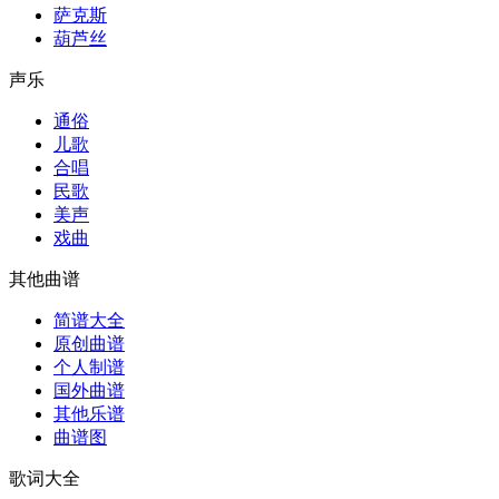
萨克斯
葫芦丝
声乐
通俗
儿歌
合唱
民歌
美声
戏曲
其他曲谱
简谱大全
原创曲谱
个人制谱
国外曲谱
其他乐谱
曲谱图
歌词大全