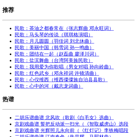
推荐
民歌：茶油之都春常在（张志辉曲 邓永旺词）
民歌：马头琴的传说（琪琪格演唱）
民歌：月儿圆圆（羽佳词 刘北休曲）
民歌：美丽中国（韩雪词 孙一鸣曲）
民歌：团结在一起（赵磊曲 廖泽川词）
民歌：盐滨舞曲（台湾阿美族民歌）
民歌：我用爱为你歌唱（男女对唱 孙向岭曲）
民歌：红色武乡（邓永祥词 许镜清曲）
民歌：心仪维西（维西僳僳族自治县县歌）
民歌：心中的河（戴志龙词曲）
热谱
二胡乐谱曲谱 北风吹（歌剧《白毛女》选曲）
京剧戏曲谱 誓把反动派一扫光（《智取威虎山》选段
京剧戏曲谱 光辉照儿永向前（《红灯记》李铁梅唱段
二胡乐谱曲谱 江南春色（朱昌耀、马熙林曲）