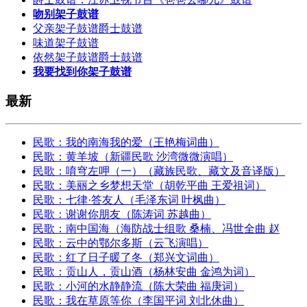
吻别架子鼓谱
父亲架子鼓谱爵士鼓谱
味道架子鼓谱
依然架子鼓谱爵士鼓谱
我要找到你架子鼓谱
最新
民歌：我的南海我的爱（王艳梅词曲）
民歌：黄羊坡（新疆民歌 沙湾微微演唱）
民歌：唷穹左呷（一）（藏族民歌、藏文及音译版）
民歌：美丽之乡梦想天堂（胡乾平曲 王爱祖词）
民歌：七律·答友人（毛泽东词 叶枫曲）
民歌：谢谢你朋友（陈涛词 苏越曲）
民歌：南中国海（海防战士组歌 桑楠、冯世全曲 赵
民歌：云中的鄂尔多斯（云飞演唱）
民歌：红了日子暖了冬（郑兴文词曲）
民歌：贡山人，贡山酒（杨林安曲 金鸿为词）
民歌：小河的水静静流（陈大荣曲 福庚词）
民歌：我在草原等你（李国平词 刘北休曲）