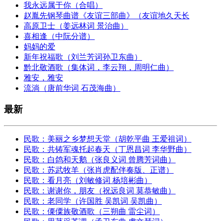
我永远属于你（合唱）
赵胤先钢琴曲谱《友谊三部曲》（友谊地久天长
高原卫士（姜远林词 景治曲）
喜相逢（中阮分谱）
妈妈的爱
新年祝福歌（刘兰芳词孙卫东曲）
黔北敬酒歌（集体词，李云翔，周明仁曲）
雅安，雅安
流淌（唐前华词 石茂海曲）
最新
民歌：美丽之乡梦想天堂（胡乾平曲 王爱祖词）
民歌：共铸军魂托起春天（丁恩昌词 李华野曲）
民歌：白鸽和天鹅（张良义词 曾腾芳词曲）
民歌：苏武牧羊（张肖虎配伴奏版、正谱）
民歌：看月亮（刘敏修词 杨培彬曲）
民歌：谢谢你，朋友（祝远良词 莫恭敏曲）
民歌：老同学（许国胜 吴凯词 吴凯曲）
民歌：傈僳族敬酒歌（三朔曲 雷尘词）