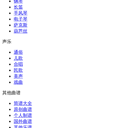
钢琴
长笛
手风琴
电子琴
萨克斯
葫芦丝
声乐
通俗
儿歌
合唱
民歌
美声
戏曲
其他曲谱
简谱大全
原创曲谱
个人制谱
国外曲谱
其他乐谱