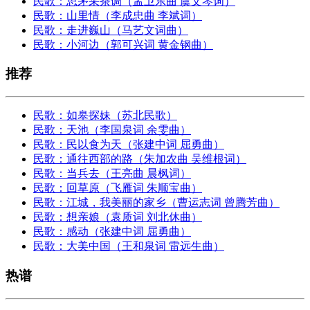
民歌：思茅采茶调（孟卫东曲 虞文琴词）
民歌：山里情（李成忠曲 李斌词）
民歌：走进巍山（马艺文词曲）
民歌：小河边（郭可兴词 黄金钢曲）
推荐
民歌：如皋探妹（苏北民歌）
民歌：天池（李国泉词 余雯曲）
民歌：民以食为天（张建中词 屈勇曲）
民歌：通往西部的路（朱加农曲 吴维根词）
民歌：当兵去（王亮曲 晨枫词）
民歌：回草原（飞雁词 朱顺宝曲）
民歌：江城，我美丽的家乡（曹运志词 曾腾芳曲）
民歌：想亲娘（袁质词 刘北休曲）
民歌：感动（张建中词 屈勇曲）
民歌：大美中国（王和泉词 雷远生曲）
热谱