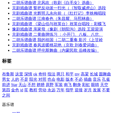
二胡乐谱曲谱 北风吹（歌剧《白毛女》选曲）
京剧戏曲谱 誓把反动派一扫光（《智取威虎山》选段
京剧戏曲谱 光辉照儿永向前（《红灯记》李铁梅唱段
二胡乐谱曲谱 江南春色（朱昌耀、马熙林曲）
京剧戏曲谱 《梁山伯与祝英台》祝英台唱段：彩蝶飞
豫剧戏曲谱 亲家母（豫剧《朝阳沟》选段 王迎迎演
京剧戏曲谱 二黄曲牌练习 ：小开门、八板、八岔、
二胡乐谱曲谱 我的祖国（二胡二重奏 影片《上甘岭
京剧戏曲谱 春风送暖桃花艳（京歌 刘春爱词曲）
二胡乐谱曲谱 呼伦斯舞曲（内蒙民歌 岳峰改编）
标签
布鲁斯
这里
深情
ok
奇特
指法
两只
和平
my
高粱
长城
圆舞曲
男女
人的
不是
阳光
对照
也会
电影
版本
不必
插曲
音乐
孔雀
前进
Star
天山
不想
翅膀
原野
军装
南飞
翻身
彩虹
眼睛
天空
第四
金色
id
笙
教程
劳动
永远
万年
指甲
迎接
岁月
发展
不要
之间
器乐谱