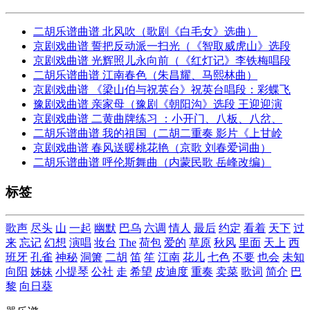
二胡乐谱曲谱 北风吹（歌剧《白毛女》选曲）
京剧戏曲谱 誓把反动派一扫光（《智取威虎山》选段
京剧戏曲谱 光辉照儿永向前（《红灯记》李铁梅唱段
二胡乐谱曲谱 江南春色（朱昌耀、马熙林曲）
京剧戏曲谱 《梁山伯与祝英台》祝英台唱段：彩蝶飞
豫剧戏曲谱 亲家母（豫剧《朝阳沟》选段 王迎迎演
京剧戏曲谱 二黄曲牌练习 ：小开门、八板、八岔、
二胡乐谱曲谱 我的祖国（二胡二重奏 影片《上甘岭
京剧戏曲谱 春风送暖桃花艳（京歌 刘春爱词曲）
二胡乐谱曲谱 呼伦斯舞曲（内蒙民歌 岳峰改编）
标签
歌声
尽头
山
一起
幽默
巴乌
六调
情人
最后
约定
看着
天下
过
来
忘记
幻想
演唱
妆台
The
荷包
爱的
草原
秋风
里面
天上
西
班牙
孔雀
神秘
洞箫
二胡
笛
笙
江南
花儿
七色
不要
也会
未知
向阳
姊妹
小提琴
公社
走
希望
皮迪度
重奏
卖菜
歌词
简介
巴
黎
向日葵