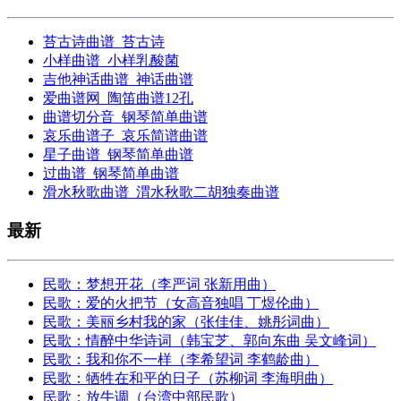
苔古诗曲谱_苔古诗
小样曲谱_小样乳酸菌
吉他神话曲谱_神话曲谱
爱曲谱网_陶笛曲谱12孔
曲谱切分音_钢琴简单曲谱
哀乐曲谱子_哀乐简谱曲谱
星子曲谱_钢琴简单曲谱
过曲谱_钢琴简单曲谱
滑水秋歌曲谱_渭水秋歌二胡独奏曲谱
最新
民歌：梦想开花（李严词 张新用曲）
民歌：爱的火把节（女高音独唱 丁煜伦曲）
民歌：美丽乡村我的家（张佳佳、姚彤词曲）
民歌：情醉中华诗词（韩宝芝、郭向东曲 吴文峰词）
民歌：我和你不一样（李希望词 李鹤龄曲）
民歌：牺牲在和平的日子（苏柳词 李海明曲）
民歌：放牛调（台湾中部民歌）