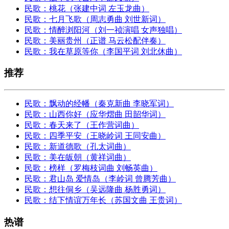
民歌：桃花（张建中词 左玉龙曲）
民歌：七月飞歌（周志勇曲 刘世新词）
民歌：情醉浏阳河（刘一祯演唱 女声独唱）
民歌：美丽贵州（正谱 马云松配伴奏）
民歌：我在草原等你（李国平词 刘北休曲）
推荐
民歌：飘动的经幡（秦克新曲 李晓军词）
民歌：山西你好（应华熠曲 田韶华词）
民歌：春天来了（王作营词曲）
民歌：四季平安（王晓岭词 王同安曲）
民歌：新道德歌（孔太词曲）
民歌：美在皈朝（黄祥词曲）
民歌：榜样（罗梅枝词曲 刘畅英曲）
民歌：君山岛 爱情岛（李岭词 曾腾芳曲）
民歌：想往侗乡（吴远隆曲 杨胜勇词）
民歌：结下情谊万年长（苏国文曲 王贵词）
热谱