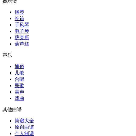
器乐谱
钢琴
长笛
手风琴
电子琴
萨克斯
葫芦丝
声乐
通俗
儿歌
合唱
民歌
美声
戏曲
其他曲谱
简谱大全
原创曲谱
个人制谱