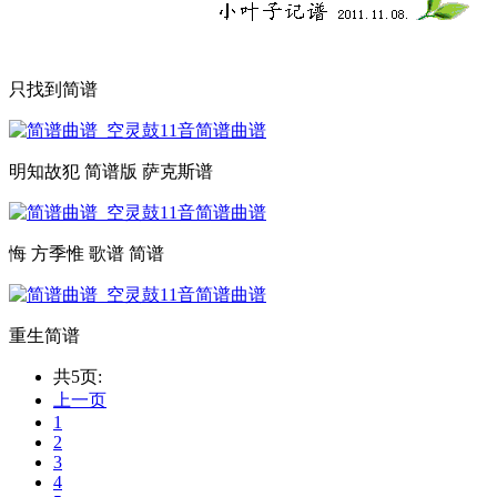
只找到简谱
明知故犯 简谱版 萨克斯谱
悔 方季惟 歌谱 简谱
重生简谱
共5页:
上一页
1
2
3
4