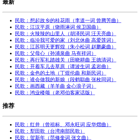
最新
民歌：想起故乡的桂花雨（李道一词 曾腾芳曲）
民歌：江汉平原（饶雨淋词 侯卫国曲）
民歌：火辣辣的山里人（胡泽民词 汪天亮曲）
民歌：临汾我可爱的家（刘北休曲 高爱莲词）
民歌：江苏明天更辉煌（朱小松词 赵鹏豪曲）
民歌：父母心（孙浦泉曲 马有祥词）
民歌：再行军礼踏雄关（田晓耕曲 王德清词）
民歌：开着车儿去草原（谭波生词 孟岩曲）
民歌：金色的土地（丁煜伦曲 和新民词）
民歌：谁会做我的新娘（段鹤聪曲 张枚同词）
民歌：画西藏（羊羊曲 金心浪子词）
民歌：鸿业楼颂（老邓伯客家话版）
推荐
民歌：红井（曾祖标、邓永旺词 应华熠曲）
民歌：犁田歌（台湾南部民歌）
民歌：贺新年（范修奎词 张文曲）