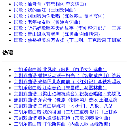
民歌：油哥哥（韩忠相词 李文斌曲）
民歌：我的丽江（王国欢词曲）
民歌：祖国我为你歌唱（陈效苏曲 贾堂霞词）
民歌：老年校友歌（曾遂今词曲）
民歌：听妈妈歌唱春天的故事（李幼容词 邵丹、王连
民歌：青山绿水普者黑（陈勇曲 谢维耕词）
民歌：焦裕禄美名万古扬（丁志刚、王克凤词 王训军
热谱
二胡乐谱曲谱 北风吹（歌剧《白毛女》选曲）
京剧戏曲谱 誓把反动派一扫光（《智取威虎山》选段
京剧戏曲谱 光辉照儿永向前（《红灯记》李铁梅唱段
二胡乐谱曲谱 江南春色（朱昌耀、马熙林曲）
京剧戏曲谱 《梁山伯与祝英台》祝英台唱段：彩蝶飞
豫剧戏曲谱 亲家母（豫剧《朝阳沟》选段 王迎迎演
京剧戏曲谱 二黄曲牌练习 ：小开门、八板、八岔、
二胡乐谱曲谱 我的祖国（二胡二重奏 影片《上甘岭
京剧戏曲谱 春风送暖桃花艳（京歌 刘春爱词曲）
二胡乐谱曲谱 呼伦斯舞曲（内蒙民歌 岳峰改编）