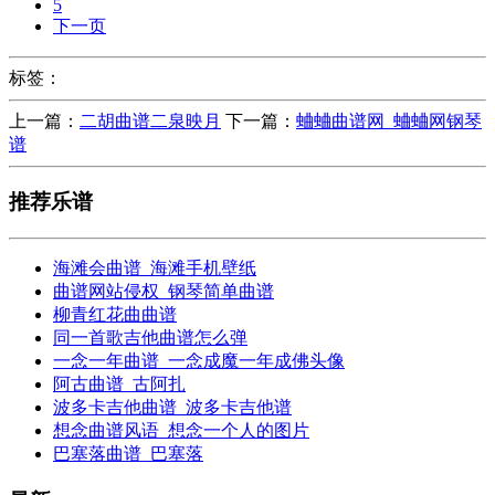
5
下一页
标签：
上一篇：
二胡曲谱二泉映月
下一篇：
蛐蛐曲谱网_蛐蛐网钢琴
谱
推荐乐谱
海滩会曲谱_海滩手机壁纸
曲谱网站侵权_钢琴简单曲谱
柳青红花曲曲谱
同一首歌吉他曲谱怎么弹
一念一年曲谱_一念成魔一年成佛头像
阿古曲谱_古阿扎
波多卡吉他曲谱_波多卡吉他谱
想念曲谱风语_想念一个人的图片
巴塞落曲谱_巴塞落