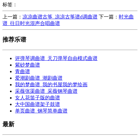
标签：
上一篇：
凉凉曲谱古筝_凉凉古筝谱d调曲谱
下一篇：
时光曲
谱_往日时光混声合唱曲谱
推荐乐谱
评弹琴调曲谱_天刀弹琴自由模式曲谱
紫砂梦曲谱
青曲谱
爱潮剧曲谱_潮剧曲谱
我的梦曲谱_我的书屋我的梦绘画
采薇张渠曲谱_采薇钢琴曲谱
女人花笛子版的曲谱
大中国曲谱架子鼓谱
单页曲谱_钢琴简单曲谱
最新