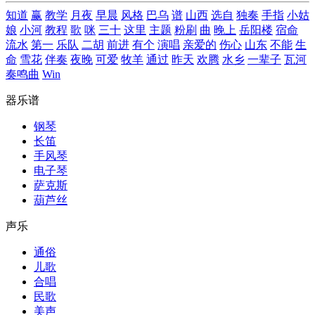
知道
赢
教学
月夜
早晨
风格
巴乌
谱
山西
选自
独奏
手指
小姑
娘
小河
教程
歌
咪
三十
这里
主题
粉刷
曲
晚上
岳阳楼
宿命
流水
第一
乐队
二胡
前进
有个
演唱
亲爱的
伤心
山东
不能
生
命
雪花
伴奏
夜晚
可爱
牧羊
通过
昨天
欢腾
水乡
一辈子
瓦河
奏鸣曲
Win
器乐谱
钢琴
长笛
手风琴
电子琴
萨克斯
葫芦丝
声乐
通俗
儿歌
合唱
民歌
美声