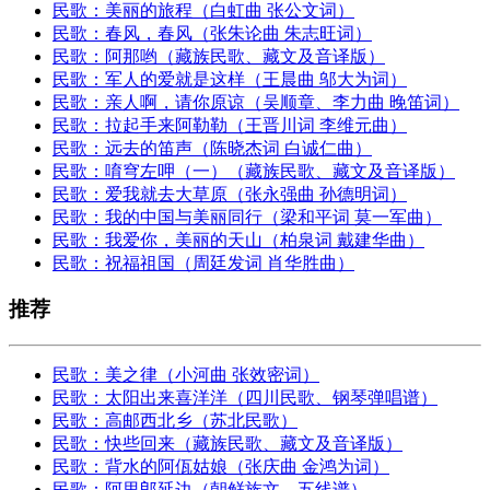
民歌：美丽的旅程（白虹曲 张公文词）
民歌：春风，春风（张朱论曲 朱志旺词）
民歌：阿那哟（藏族民歌、藏文及音译版）
民歌：军人的爱就是这样（王晨曲 邬大为词）
民歌：亲人啊，请你原谅（吴顺章、李力曲 晚笛词）
民歌：拉起手来阿勒勒（王晋川词 李维元曲）
民歌：远去的笛声（陈晓杰词 白诚仁曲）
民歌：唷穹左呷（一）（藏族民歌、藏文及音译版）
民歌：爱我就去大草原（张永强曲 孙德明词）
民歌：我的中国与美丽同行（梁和平词 莫一军曲）
民歌：我爱你，美丽的天山（柏泉词 戴建华曲）
民歌：祝福祖国（周廷发词 肖华胜曲）
推荐
民歌：美之律（小河曲 张效密词）
民歌：太阳出来喜洋洋（四川民歌、钢琴弹唱谱）
民歌：高邮西北乡（苏北民歌）
民歌：快些回来（藏族民歌、藏文及音译版）
民歌：背水的阿佤姑娘（张庆曲 金鸿为词）
民歌：阿里郎延边（朝鲜族文、五线谱）