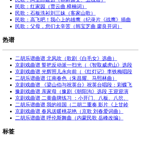
民歌：红家园（贾云曲 樟楠词）
民歌：石板洗衫刘三妹（客家山歌）
民歌：高飞吧！我心上的雄鹰（纪录片《战鹰》插曲
民歌：父母，您们太辛苦（韩宝芝曲 廖良开词）
热谱
二胡乐谱曲谱 北风吹（歌剧《白毛女》选曲）
京剧戏曲谱 誓把反动派一扫光（《智取威虎山》选段
京剧戏曲谱 光辉照儿永向前（《红灯记》李铁梅唱段
二胡乐谱曲谱 江南春色（朱昌耀、马熙林曲）
京剧戏曲谱 《梁山伯与祝英台》祝英台唱段：彩蝶飞
豫剧戏曲谱 亲家母（豫剧《朝阳沟》选段 王迎迎演
京剧戏曲谱 二黄曲牌练习 ：小开门、八板、八岔、
二胡乐谱曲谱 我的祖国（二胡二重奏 影片《上甘岭
京剧戏曲谱 春风送暖桃花艳（京歌 刘春爱词曲）
二胡乐谱曲谱 呼伦斯舞曲（内蒙民歌 岳峰改编）
标签