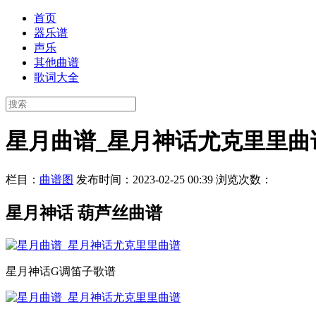
首页
器乐谱
声乐
其他曲谱
歌词大全
星月曲谱_星月神话尤克里里曲
栏目：
曲谱图
发布时间：2023-02-25 00:39
浏览次数：
星月神话 葫芦丝曲谱
星月神话G调笛子歌谱