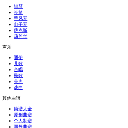
钢琴
长笛
手风琴
电子琴
萨克斯
葫芦丝
声乐
通俗
儿歌
合唱
民歌
美声
戏曲
其他曲谱
简谱大全
原创曲谱
个人制谱
国外曲谱