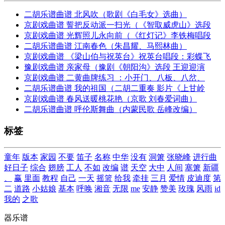
二胡乐谱曲谱 北风吹（歌剧《白毛女》选曲）
京剧戏曲谱 誓把反动派一扫光（《智取威虎山》选段
京剧戏曲谱 光辉照儿永向前（《红灯记》李铁梅唱段
二胡乐谱曲谱 江南春色（朱昌耀、马熙林曲）
京剧戏曲谱 《梁山伯与祝英台》祝英台唱段：彩蝶飞
豫剧戏曲谱 亲家母（豫剧《朝阳沟》选段 王迎迎演
京剧戏曲谱 二黄曲牌练习 ：小开门、八板、八岔、
二胡乐谱曲谱 我的祖国（二胡二重奏 影片《上甘岭
京剧戏曲谱 春风送暖桃花艳（京歌 刘春爱词曲）
二胡乐谱曲谱 呼伦斯舞曲（内蒙民歌 岳峰改编）
标签
童年
版本
家园
不要
笛子
名称
中华
没有
洞箫
张晓峰
进行曲
好日子
综合
翅膀
工人
不如
改编
谱
天空
大中
人间
塞箫
新疆
、
赢
里面
教程
自己
一天
摇篮
给我
牵挂
三月
爱情
皮迪度
第
二
道路
小姑娘
基本
呼唤
湘音
无限
me
安静
赞美
玫瑰
风雨
id
我的
之歌
器乐谱