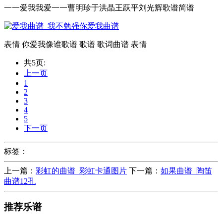
一一爱我我爱一一曹明珍于洪晶王跃平刘光辉歌谱简谱
表情 你爱我像谁歌谱 歌谱 歌词曲谱 表情
共5页:
上一页
1
2
3
4
5
下一页
标签：
上一篇：
彩虹的曲谱_彩虹卡通图片
下一篇：
如果曲谱_陶笛
曲谱12孔
推荐乐谱