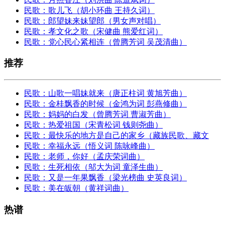
民歌：歌儿飞（胡小环曲 王持久词）
民歌：郎望妹来妹望郎（男女声对唱）
民歌：孝文化之歌（宋健曲 熊爱红词）
民歌：党心民心紧相连（曾腾芳词 吴茂清曲）
推荐
民歌：山歌一唱妹就来（唐正柱词 黄旭芳曲）
民歌：金桂飘香的时候（金鸿为词 彭燕修曲）
民歌：妈妈的白发（曾腾芳词 曹淑芳曲）
民歌：热爱祖国（宋青松词 钱则尧曲）
民歌：最快乐的地方是自己的家乡（藏族民歌、藏文
民歌：幸福永远（悟义词 陈咏峰曲）
民歌：老师，你好（孟庆荣词曲）
民歌：生死相依（邬大为词 童泽生曲）
民歌：又是一年果飘香（梁光榜曲 史英良词）
民歌：美在皈朝（黄祥词曲）
热谱