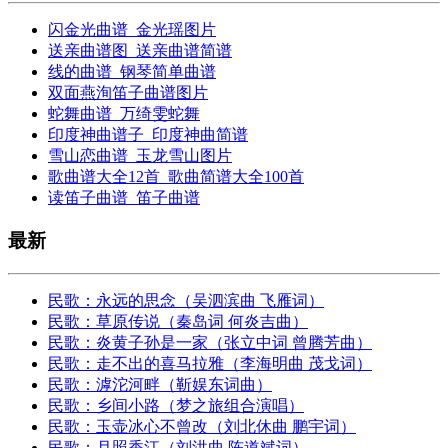
闪金光曲谱_金光瑶图片
送亲曲谱图_送亲曲谱简谱
线的曲谱_钢琴简单曲谱
双面燕洵笛子曲谱图片
蛇舞曲谱_万绮雯蛇舞
印度神曲谱子_印度神曲简谱
雪山恋曲谱_玉龙雪山图片
歌曲谱大全12首_歌曲简谱大全100首
读笛子曲谱_笛子曲谱
最新
民歌：永远的思念（吴泗滨曲 飞雁词）
民歌：草原传说（秦岛词 何炎吉曲）
民歌：炎黄子孙是一家（张立中词 曾腾芳曲）
民歌：走不出的喜马拉雅（李海明曲 茂戈词）
民歌：滹沱河畔（靳娱东词曲）
民歌：乡间小路（梦之旅组合演唱）
民歌：玉壶冰心不曾改（刘北休曲 鹏宇词）
民歌：月照香江（刘洪曲 陈道斌词）