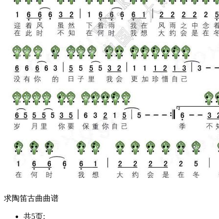
求陶笛古曲曲谱
共5页: