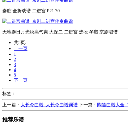
秦腔 全折戏谱 二进宫 P21 30
天地泰日月光秋高气爽 大探二 二进宫 选段 琴谱 京剧唱谱
共5页:
上一页
1
2
3
4
5
下一页
标签：
上一篇：
大长今曲谱_大长今曲谱词谱
下一篇：
陶笛曲谱大全_
推荐乐谱