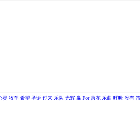
心灵
牧羊
希望
圣诞
过来
乐队
光辉
赢
For
落花
乐曲
呼吸
没有