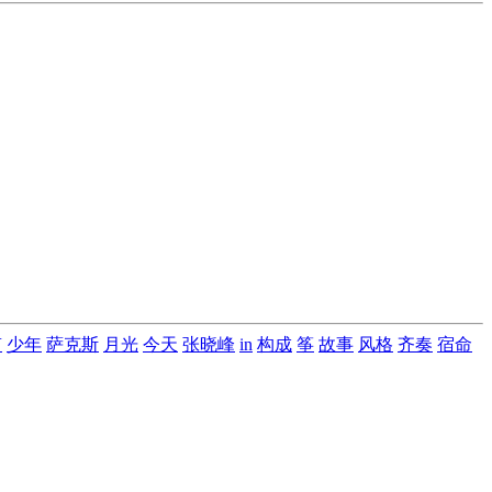
笛
少年
萨克斯
月光
今天
张晓峰
in
构成
筝
故事
风格
齐奏
宿命