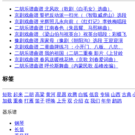
二胡乐谱曲谱 北风吹（歌剧《白毛女》选曲）
京剧戏曲谱 誓把反动派一扫光（《智取威虎山》选段
京剧戏曲谱 光辉照儿永向前（《红灯记》李铁梅唱段
二胡乐谱曲谱 江南春色（朱昌耀、马熙林曲）
京剧戏曲谱 《梁山伯与祝英台》祝英台唱段：彩蝶飞
豫剧戏曲谱 亲家母（豫剧《朝阳沟》选段 王迎迎演
京剧戏曲谱 二黄曲牌练习 ：小开门、八板、八岔、
二胡乐谱曲谱 我的祖国（二胡二重奏 影片《上甘岭
京剧戏曲谱 春风送暖桃花艳（京歌 刘春爱词曲）
二胡乐谱曲谱 呼伦斯舞曲（内蒙民歌 岳峰改编）
标签
短歌
起来
二胡
高粱
黄河
星愿
欢腾
白狐
低音
专辑
山西
古典
加载
重奏
打雁
笛子
呼唤
上升
双
介绍
在
我们
年华
鹧鸪
器乐谱
钢琴
长笛