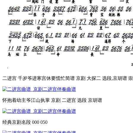
二进宫 千岁爷进寒宫休要慌忙简谱 京剧 大探二 选段,京胡谱 
怀抱着幼主爷江山执掌 京剧 二进宫 选段 京胡谱
经典京剧名段 000 050