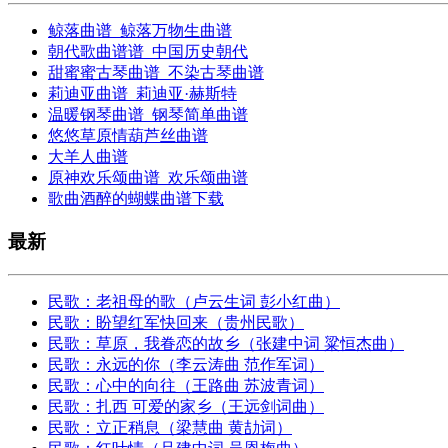
鲸落曲谱_鲸落万物生曲谱
朝代歌曲谱谱_中国历史朝代
甜蜜蜜古琴曲谱_不染古琴曲谱
莉迪亚曲谱_莉迪亚·赫斯特
温暖钢琴曲谱_钢琴简单曲谱
悠悠草原情葫芦丝曲谱
大羊人曲谱
原神欢乐颂曲谱_欢乐颂曲谱
歌曲酒醉的蝴蝶曲谱下载
最新
民歌：老祖母的歌（卢云生词 彭小红曲）
民歌：盼望红军快回来（贵州民歌）
民歌：草原，我眷恋的故乡（张建中词 粱恒杰曲）
民歌：永远的你（李云涛曲 范作军词）
民歌：心中的向往（王路曲 苏波青词）
民歌：扎西 可爱的家乡（王远剑词曲）
民歌：立正稍息（梁慧曲 黄劼词）