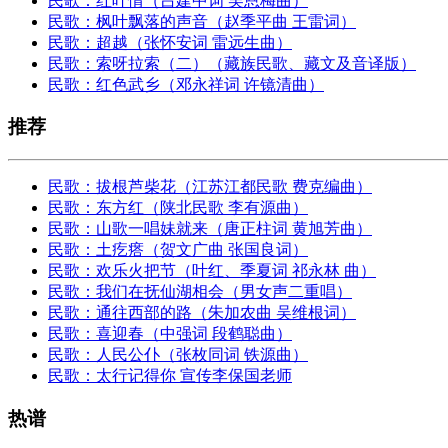
民歌：红叶情（吕建中词 吴恩梅曲）
民歌：枫叶飘落的声音（赵季平曲 王雷词）
民歌：超越（张怀安词 雷远生曲）
民歌：索呀拉索（二）（藏族民歌、藏文及音译版）
民歌：红色武乡（邓永祥词 许镜清曲）
推荐
民歌：拔根芦柴花（江苏江都民歌 费克编曲）
民歌：东方红（陕北民歌 李有源曲）
民歌：山歌一唱妹就来（唐正柱词 黄旭芳曲）
民歌：土疙瘩（贺文广曲 张国良词）
民歌：欢乐火把节（叶红、季夏词 祁永林 曲）
民歌：我们在抚仙湖相会（男女声二重唱）
民歌：通往西部的路（朱加农曲 吴维根词）
民歌：喜迎春（中强词 段鹤聪曲）
民歌：人民公仆（张枚同词 铁源曲）
民歌：太行记得你 宣传李保国老师
热谱