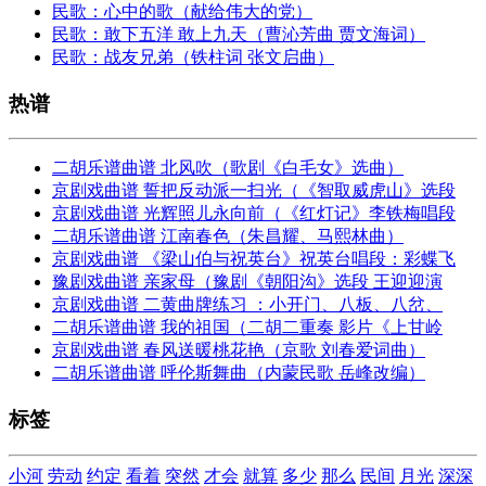
民歌：心中的歌（献给伟大的党）
民歌：敢下五洋 敢上九天（曹沁芳曲 贾文海词）
民歌：战友兄弟（铁柱词 张文启曲）
热谱
二胡乐谱曲谱 北风吹（歌剧《白毛女》选曲）
京剧戏曲谱 誓把反动派一扫光（《智取威虎山》选段
京剧戏曲谱 光辉照儿永向前（《红灯记》李铁梅唱段
二胡乐谱曲谱 江南春色（朱昌耀、马熙林曲）
京剧戏曲谱 《梁山伯与祝英台》祝英台唱段：彩蝶飞
豫剧戏曲谱 亲家母（豫剧《朝阳沟》选段 王迎迎演
京剧戏曲谱 二黄曲牌练习 ：小开门、八板、八岔、
二胡乐谱曲谱 我的祖国（二胡二重奏 影片《上甘岭
京剧戏曲谱 春风送暖桃花艳（京歌 刘春爱词曲）
二胡乐谱曲谱 呼伦斯舞曲（内蒙民歌 岳峰改编）
标签
小河
劳动
约定
看着
突然
才会
就算
多少
那么
民间
月光
深深