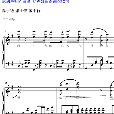
厚于德 诚于信 敏于行