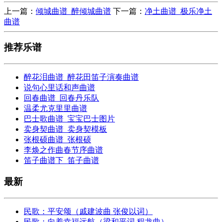
上一篇：
倾城曲谱_醉倾城曲谱
下一篇：
净土曲谱_极乐净土
曲谱
推荐乐谱
醉花泪曲谱_醉花田笛子演奏曲谱
说句心里话和声曲谱
回春曲谱_回春丹乐队
温柔尤克里里曲谱
巴士歌曲谱_宝宝巴士图片
卖身契曲谱_卖身契模板
张根硕曲谱_张根硕
李焕之作曲春节序曲谱
笛子曲谱下_笛子曲谱
最新
民歌：平安颂（戚建波曲 张俊以词）
民歌：向着幸福远航（梁和平词 程龙曲）