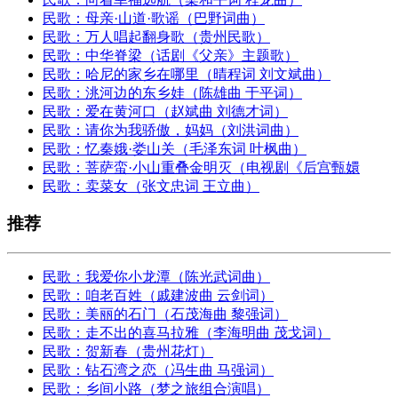
民歌：母亲·山道·歌谣（巴野词曲）
民歌：万人唱起翻身歌（贵州民歌）
民歌：中华脊梁（话剧《父亲》主题歌）
民歌：哈尼的家乡在哪里（晴程词 刘文斌曲）
民歌：洮河边的东乡娃（陈雄曲 于平词）
民歌：爱在黄河口（赵斌曲 刘德才词）
民歌：请你为我骄傲，妈妈（刘洪词曲）
民歌：忆秦娥·娄山关（毛泽东词 叶枫曲）
民歌：菩萨蛮·小山重叠金明灭（电视剧《后宫甄嬛
民歌：卖菜女（张文忠词 王立曲）
推荐
民歌：我爱你小龙潭（陈光武词曲）
民歌：咱老百姓（戚建波曲 云剑词）
民歌：美丽的石门（石茂海曲 黎强词）
民歌：走不出的喜马拉雅（李海明曲 茂戈词）
民歌：贺新春（贵州花灯）
民歌：钻石湾之恋（冯生曲 马强词）
民歌：乡间小路（梦之旅组合演唱）