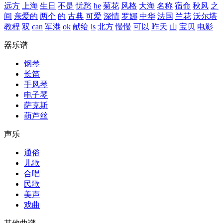
远方
上海
生日
不是
忧愁
he
菊花
风格
大海
名称
宿命
秋风
之
间
亲爱的
两个
的
古典
可爱
深情
罗娜
中华
法国
兰花
沃尔塔
教程
双
can
军港
ok
献给
is
北方
慢慢
可以
昨天
山
宝贝
电影
器乐谱
钢琴
长笛
手风琴
电子琴
萨克斯
葫芦丝
声乐
通俗
儿歌
合唱
民歌
美声
戏曲