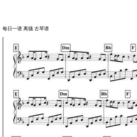
每日一谱 离骚 古琴谱