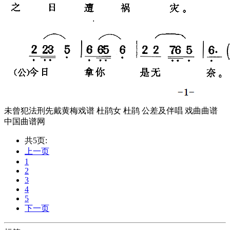
未曾犯法刑先戴黄梅戏谱 杜鹃女 杜鹃 公差及伴唱 戏曲曲谱
中国曲谱网
共5页:
上一页
1
2
3
4
5
下一页