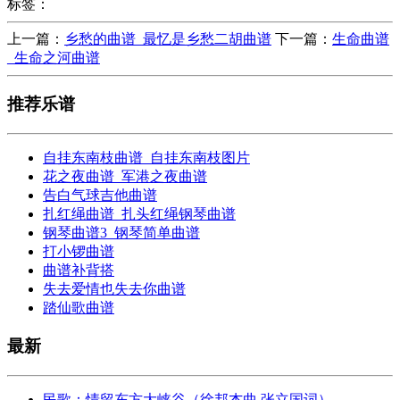
标签：
上一篇：
乡愁的曲谱_最忆是乡愁二胡曲谱
下一篇：
生命曲谱
_生命之河曲谱
推荐乐谱
自挂东南枝曲谱_自挂东南枝图片
花之夜曲谱_军港之夜曲谱
告白气球吉他曲谱
扎红绳曲谱_扎头红绳钢琴曲谱
钢琴曲谱3_钢琴简单曲谱
打小锣曲谱
曲谱补背搭
失去爱情也失去你曲谱
踏仙歌曲谱
最新
民歌：情留东方大峡谷（徐邦杰曲 张立国词）