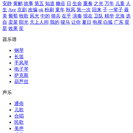
安静
黄鹂
故事
第五
知道
幽谷
日
生命
重奏
之光
万年
儿童
人
生
Ave
京剧
改编
ok
粉刷
童年
秋风
第一次
回来
子
一辈子
最
美
葡萄
牧歌
风光
中的
骑兵
在乎
演奏
现在
卫队
精华
北海
选
自
卖菜
阳光
天上人间
我的
骏马
让你
夏日
电视
白狐
广东
星
星
效果
笙
器乐谱
钢琴
长笛
手风琴
电子琴
萨克斯
葫芦丝
声乐
通俗
儿歌
合唱
民歌
美声