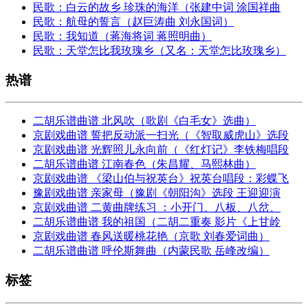
民歌：白云的故乡 珍珠的海洋（张建中词 涂国祥曲
民歌：航母的誓言（赵巨涛曲 刘永国词）
民歌：我知道（蒋海将词 蒋照明曲）
民歌：天堂怎比我玫瑰乡（又名：天堂怎比玫瑰乡）
热谱
二胡乐谱曲谱 北风吹（歌剧《白毛女》选曲）
京剧戏曲谱 誓把反动派一扫光（《智取威虎山》选段
京剧戏曲谱 光辉照儿永向前（《红灯记》李铁梅唱段
二胡乐谱曲谱 江南春色（朱昌耀、马熙林曲）
京剧戏曲谱 《梁山伯与祝英台》祝英台唱段：彩蝶飞
豫剧戏曲谱 亲家母（豫剧《朝阳沟》选段 王迎迎演
京剧戏曲谱 二黄曲牌练习 ：小开门、八板、八岔、
二胡乐谱曲谱 我的祖国（二胡二重奏 影片《上甘岭
京剧戏曲谱 春风送暖桃花艳（京歌 刘春爱词曲）
二胡乐谱曲谱 呼伦斯舞曲（内蒙民歌 岳峰改编）
标签