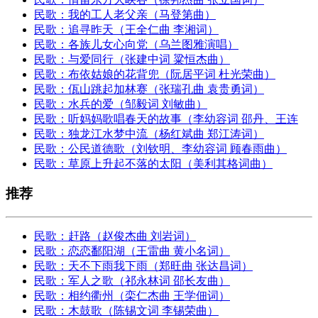
民歌：我的工人老父亲（马登第曲）
民歌：追寻昨天（王全仁曲 李湘词）
民歌：各族儿女心向党（乌兰图雅演唱）
民歌：与爱同行（张建中词 粱恒杰曲）
民歌：布依姑娘的花背兜（阮居平词 杜光荣曲）
民歌：佤山跳起加林赛（张瑞孔曲 袁贵勇词）
民歌：水兵的爱（邹毅词 刘敏曲）
民歌：听妈妈歌唱春天的故事（李幼容词 邵丹、王连
民歌：独龙江水梦中流（杨红斌曲 郑江涛词）
民歌：公民道德歌（刘钦明、李幼容词 顾春雨曲）
民歌：草原上升起不落的太阳（美利其格词曲）
推荐
民歌：赶路（赵俊杰曲 刘岩词）
民歌：恋恋鄱阳湖（王雷曲 黄小名词）
民歌：天不下雨我下雨（郑旺曲 张达昌词）
民歌：军人之歌（祁永林词 邵长友曲）
民歌：相约衢州（栾仁杰曲 王学佃词）
民歌：木鼓歌（陈锡文词 李锡荣曲）