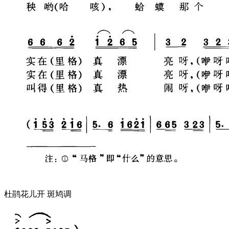
杜鹃花儿开 斑鸠调