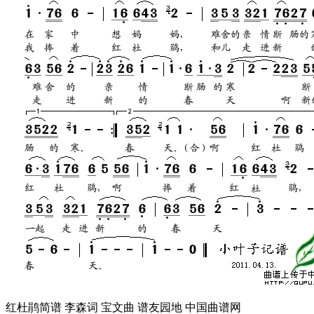
红杜鹃简谱 李森词 宝文曲 谱友园地 中国曲谱网