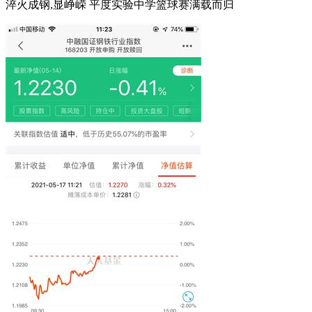
淬火成钢,显峥嵘 平度实验中学篮球赛满载而归