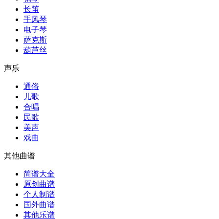
长笛
手风琴
电子琴
萨克斯
葫芦丝
声乐
通俗
儿歌
合唱
民歌
美声
戏曲
其他曲谱
简谱大全
原创曲谱
个人制谱
国外曲谱
其他乐谱