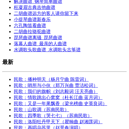
解决曲谱_钢琴简单曲谱
枉凝眉古典吉他曲谱
二胡曲谱远方的客人请你留下来
小提琴曲谱新春乐
六孔陶笛看曲谱
二胡曲拉骆驼曲谱
琵琶曲谱离骚_琵琶曲谱
落幕人曲谱_最亲的人曲谱
水调歌头歌曲谱_水调歌头古筝谱
最新
民歌：播种明天（杨月宁曲 陈雷词）
民歌：哨所与小伙（郑万兴曲 贾洁松词）
民歌：我们的旗帜（刘志毅词 汪天亮曲）
民歌：情歌跳出心窝窝（杜长江曲 蓝月词）
民歌：又是一年果飘香（梁光榜曲 史英良词）
民歌：山歌调（苏南民歌）
民歌：四季歌（哭七七）（苏南民歌）
民歌：洛阳牡丹甲天下（瞿翰曲 赵湘莲词）
民歌：再唱乌苏里（赵景春演唱）