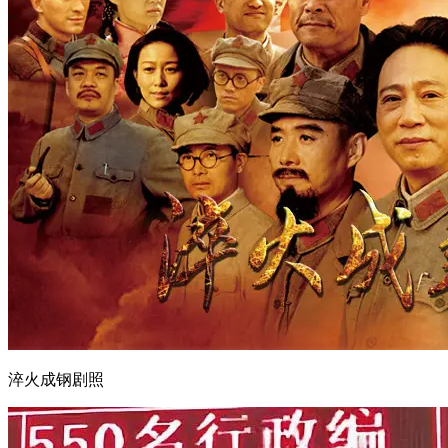
淬火成钢剧照