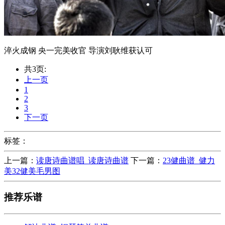
淬火成钢 央一完美收官 导演刘耿维获认可
共3页:
上一页
1
2
3
下一页
标签：
上一篇：
读唐诗曲谱唱_读唐诗曲谱
下一篇：
23健曲谱_健力
美32健美毛男图
推荐乐谱