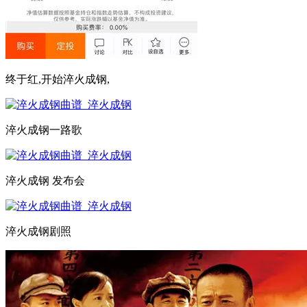
终于红,开始淬火成钢,
淬火成钢一路歌
淬火成钢 发布会
淬火成钢剧照