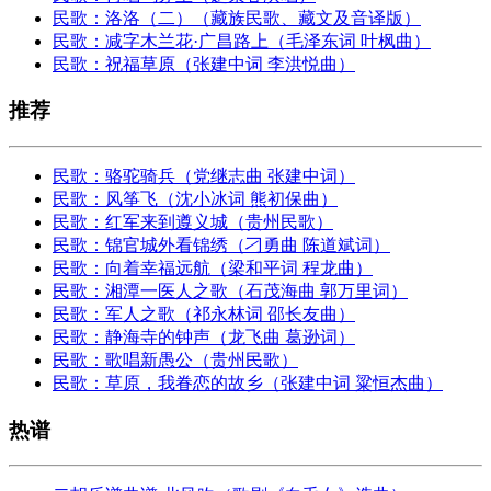
民歌：洛洛（二）（藏族民歌、藏文及音译版）
民歌：减字木兰花·广昌路上（毛泽东词 叶枫曲）
民歌：祝福草原（张建中词 李洪悦曲）
推荐
民歌：骆驼骑兵（党继志曲 张建中词）
民歌：风筝飞（沈小冰词 熊初保曲）
民歌：红军来到遵义城（贵州民歌）
民歌：锦官城外看锦绣（刁勇曲 陈道斌词）
民歌：向着幸福远航（梁和平词 程龙曲）
民歌：湘潭一医人之歌（石茂海曲 郭万里词）
民歌：军人之歌（祁永林词 邵长友曲）
民歌：静海寺的钟声（龙飞曲 葛逊词）
民歌：歌唱新愚公（贵州民歌）
民歌：草原，我眷恋的故乡（张建中词 粱恒杰曲）
热谱