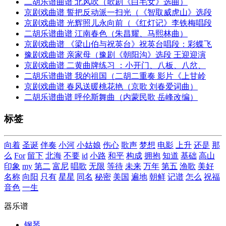
二胡乐谱曲谱 北风吹（歌剧《白毛女》选曲）
京剧戏曲谱 誓把反动派一扫光（《智取威虎山》选段
京剧戏曲谱 光辉照儿永向前（《红灯记》李铁梅唱段
二胡乐谱曲谱 江南春色（朱昌耀、马熙林曲）
京剧戏曲谱 《梁山伯与祝英台》祝英台唱段：彩蝶飞
豫剧戏曲谱 亲家母（豫剧《朝阳沟》选段 王迎迎演
京剧戏曲谱 二黄曲牌练习 ：小开门、八板、八岔、
二胡乐谱曲谱 我的祖国（二胡二重奏 影片《上甘岭
京剧戏曲谱 春风送暖桃花艳（京歌 刘春爱词曲）
二胡乐谱曲谱 呼伦斯舞曲（内蒙民歌 岳峰改编）
标签
向着
圣诞
伴奏
小河
小姑娘
伤心
歌声
梦想
电影
上升
还是
那
么
For
留下
北海
不要
id
小路
和平
构成
拥抱
知道
基础
高山
印象
my
第二
富尼
唱歌
无限
等待
未来
万年
第五
渔歌
美好
名称
向阳
只有
星星
同名
秘密
美国
遍地
朝鲜
记谱
怎么
祝福
音色
一生
器乐谱
钢琴