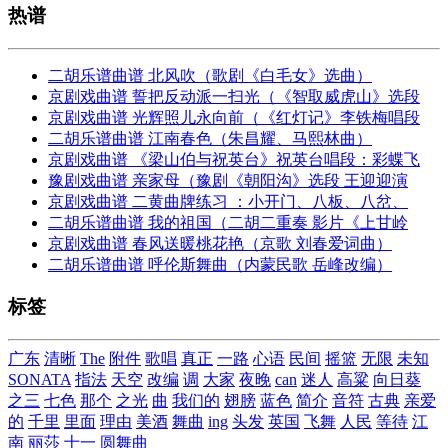
热谱
二胡乐谱曲谱 北风吹（歌剧《白毛女》选曲）
京剧戏曲谱 誓把反动派一扫光（《智取威虎山》选段
京剧戏曲谱 光辉照儿永向前（《红灯记》李铁梅唱段
二胡乐谱曲谱 江南春色（朱昌耀、马熙林曲）
京剧戏曲谱 《梁山伯与祝英台》祝英台唱段：彩蝶飞
豫剧戏曲谱 亲家母（豫剧《朝阳沟》选段 王迎迎演
京剧戏曲谱 二黄曲牌练习 ：小开门、八板、八岔、
二胡乐谱曲谱 我的祖国（二胡二重奏 影片《上甘岭
京剧戏曲谱 春风送暖桃花艳（京歌 刘春爱词曲）
二胡乐谱曲谱 呼伦斯舞曲（内蒙民歌 岳峰改编）
标签
广东
清晰
The
附件
歌唱
真正
一路
心语
民间
摇篮
无限
未知
SONATA
指法
天空
改编
调
大家
夜晚
can
迷人
高粱
向日葵
之三
七色
那个
之光
曲
我们的
翅膀
蓝色
简介
音符
古典
亲爱
的
千里
里面
理由
美酒
舞曲
ing
头发
英国
飞舞
人民
等待
江
南
丽莎
十一
圆舞曲