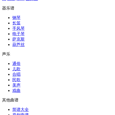
器乐谱
钢琴
长笛
手风琴
电子琴
萨克斯
葫芦丝
声乐
通俗
儿歌
合唱
民歌
美声
戏曲
其他曲谱
简谱大全
原创曲谱