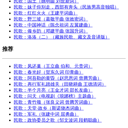
民歌：国土（姚明曲 刘世新词）
民歌：妹子你别走，西部有奔头（民族男高音独唱）
民歌：红红火火（王建平词曲）
民歌：野三坡（葛敬平曲 张效密词）
民歌：中国神话（陈念祖词 左翼建曲）
民歌：傣乡韵（邓建平曲 张国升词）
民歌：洛洛（二）（藏族民歌、藏文及音译版）
推荐
民歌：凤还巢（王立曲 伯和、元贵词）
民歌：春光好（贺东久词 印青曲）
民歌：阿吾勒的黄昏（赵思恩词 曾腾芳曲）
民歌：再行军礼踏雄关（田晓耕曲 王德清词）
民歌：半个月亮（王金才词 邵长友曲）
民歌：问天（电视剧《琅琊榜》主题曲）
民歌：青竹颂（张良义词 曾腾芳词曲）
民歌：天堂·故乡（斯诺饶杰词曲）
民歌：军礼（张建中词 屈勇曲）
民歌：政协委员之歌（邹文波词 段鹤聪曲）