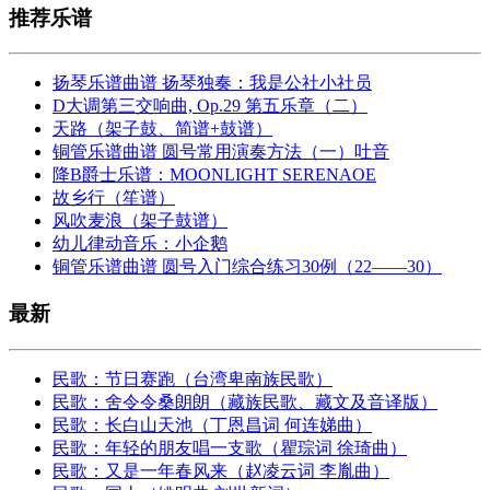
推荐乐谱
扬琴乐谱曲谱 扬琴独奏：我是公社小社员
D大调第三交响曲, Op.29 第五乐章（二）
天路（架子鼓、简谱+鼓谱）
铜管乐谱曲谱 圆号常用演奏方法（一）吐音
降B爵士乐谱：MOONLIGHT SERENAOE
故乡行（笙谱）
风吹麦浪（架子鼓谱）
幼儿律动音乐：小企鹅
铜管乐谱曲谱 圆号入门综合练习30例（22——30）
最新
民歌：节日赛跑（台湾卑南族民歌）
民歌：舍令令桑朗朗（藏族民歌、藏文及音译版）
民歌：长白山天池（丁恩昌词 何连娣曲）
民歌：年轻的朋友唱一支歌（瞿琮词 徐琦曲）
民歌：又是一年春风来（赵凌云词 李胤曲）