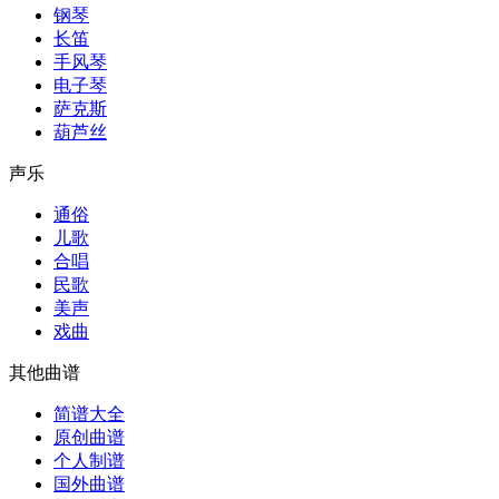
钢琴
长笛
手风琴
电子琴
萨克斯
葫芦丝
声乐
通俗
儿歌
合唱
民歌
美声
戏曲
其他曲谱
简谱大全
原创曲谱
个人制谱
国外曲谱