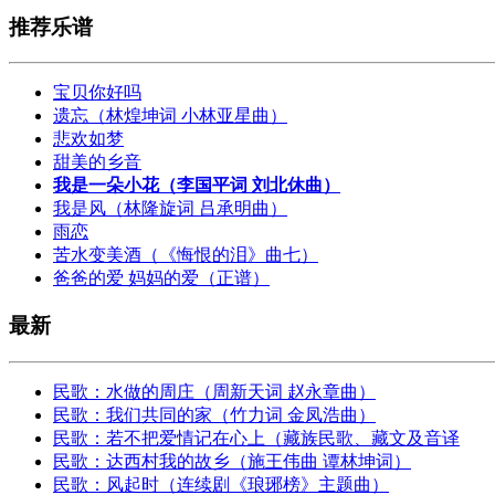
推荐乐谱
宝贝你好吗
遗忘（林煌坤词 小林亚星曲）
悲欢如梦
甜美的乡音
我是一朵小花（李国平词 刘北休曲）
我是风（林隆旋词 吕承明曲）
雨恋
苦水变美酒（《悔恨的泪》曲七）
爸爸的爱 妈妈的爱（正谱）
最新
民歌：水做的周庄（周新天词 赵永章曲）
民歌：我们共同的家（竹力词 金凤浩曲）
民歌：若不把爱情记在心上（藏族民歌、藏文及音译
民歌：达西村我的故乡（施王伟曲 谭林坤词）
民歌：风起时（连续剧《琅琊榜》主题曲）