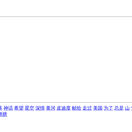
筝
神话
希望
星空
深情
黄河
皮迪度
献给
走过
美国
为了
总是
山
翅膀