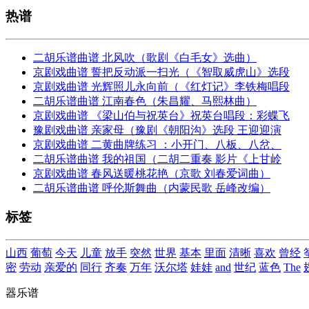
热谱
二胡乐谱曲谱 北风吹（歌剧《白毛女》选曲）
京剧戏曲谱 誓把反动派一扫光（《智取威虎山》选段
京剧戏曲谱 光辉照儿永向前（《红灯记》李铁梅唱段
二胡乐谱曲谱 江南春色（朱昌耀、马熙林曲）
京剧戏曲谱 《梁山伯与祝英台》祝英台唱段：彩蝶飞
豫剧戏曲谱 亲家母（豫剧《朝阳沟》选段 王迎迎演
京剧戏曲谱 二黄曲牌练习 ：小开门、八板、八岔、
二胡乐谱曲谱 我的祖国（二胡二重奏 影片《上甘岭
京剧戏曲谱 春风送暖桃花艳（京歌 刘春爱词曲）
二胡乐谱曲谱 呼伦斯舞曲（内蒙民歌 岳峰改编）
标签
山西
葡萄
今天
儿童
放手
突然
世界
基本
里面
清晰
喜欢
曾经
密
劳动
亲爱的
同行
齐奏
万年
沃尔塔
娃娃
and
世纪
蓝色
The
器乐谱