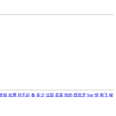
专辑
欢腾
对不起
春
多少
法国
卖菜
他的
西班牙
Star
情
南飞
秘