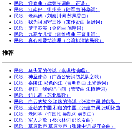
民歌：迎春曲（龚荣光词曲、正谱）
民歌：江南好，衢州美（陆军曲 孙华词）
民歌：老妈妈（刘秦川词 苏凤香曲）
民歌：我为祖国守三沙（束传贤曲 葛逊词）
民歌：梦里苏溪（金奇曲 施翔词）
民歌：九寨女儿情（雷维模曲 王晋川词）
民歌：真心相爱结连理（台湾排湾族民歌）
推荐
民歌：马头琴的传说（琪琪格演唱）
民歌：神圣使命（广西公安消防总队之歌）
民歌：嘉陵江 彩色的江（曹明辉曲 王光池词）
民歌：祖国，我铭记心间（管莹曲 朱慎博词）
民歌：姐儿调（苏北民歌）
民歌：白云的故乡 珍珠的海洋（张建中词 曾能弘、
民歌：蓬勃的中国 和谐的中国（张建中词 张明怀曲
民歌：老同学（许国胜 吴凯词 吴凯曲）
民歌：军人之歌（祁永林词 邵长友曲）
民歌：草原歌声 草原琴声（张建中词 胡守奋曲）