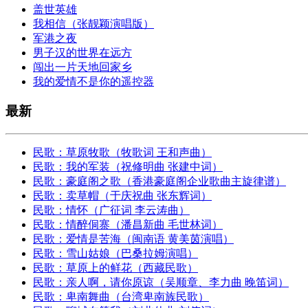
盖世英雄
我相信（张靓颖演唱版）
军港之夜
男子汉的世界在远方
闯出一片天地回家乡
我的爱情不是你的遥控器
最新
民歌：草原牧歌（牧歌词 王和声曲）
民歌：我的军装（祝修明曲 张建中词）
民歌：豪庭阁之歌（香港豪庭阁企业歌曲主旋律谱）
民歌：卖草帽（于庆祝曲 张东辉词）
民歌：情怀（广征词 李云涛曲）
民歌：情醉侗寨（潘昌新曲 毛世林词）
民歌：爱情是苦海（闽南语 黄美茵演唱）
民歌：雪山姑娘（巴桑拉姆演唱）
民歌：草原上的鲜花（西藏民歌）
民歌：亲人啊，请你原谅（吴顺章、李力曲 晚笛词）
民歌：卑南舞曲（台湾卑南族民歌）