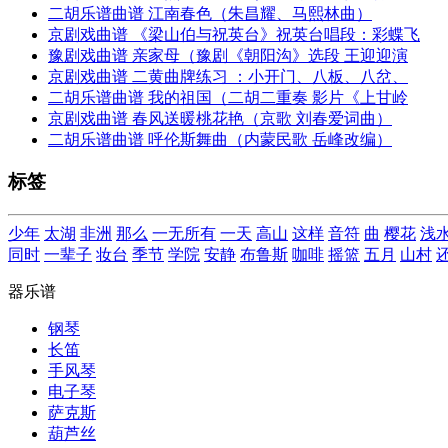
二胡乐谱曲谱 江南春色（朱昌耀、马熙林曲）
京剧戏曲谱 《梁山伯与祝英台》祝英台唱段：彩蝶飞
豫剧戏曲谱 亲家母（豫剧《朝阳沟》选段 王迎迎演
京剧戏曲谱 二黄曲牌练习 ：小开门、八板、八岔、
二胡乐谱曲谱 我的祖国（二胡二重奏 影片《上甘岭
京剧戏曲谱 春风送暖桃花艳（京歌 刘春爱词曲）
二胡乐谱曲谱 呼伦斯舞曲（内蒙民歌 岳峰改编）
标签
少年
太湖
非洲
那么
一无所有
一天
高山
这样
音符
曲
樱花
浅
同时
一辈子
妆台
季节
学院
安静
布鲁斯
咖啡
摇篮
五月
山村
器乐谱
钢琴
长笛
手风琴
电子琴
萨克斯
葫芦丝