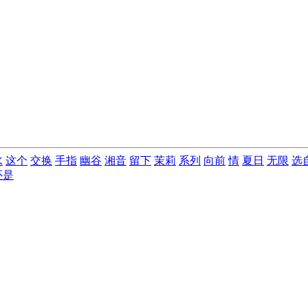
水
这个
交换
手指
幽谷
湘音
留下
茉莉
系列
向前
情
夏日
无限
选
还是