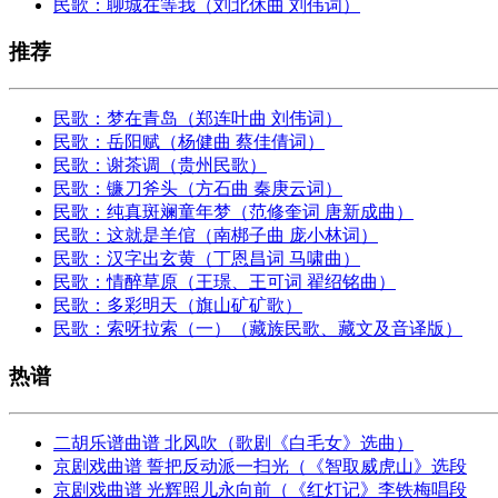
民歌：聊城在等我（刘北休曲 刘伟词）
推荐
民歌：梦在青岛（郑连叶曲 刘伟词）
民歌：岳阳赋（杨健曲 蔡佳倩词）
民歌：谢茶调（贵州民歌）
民歌：镰刀斧头（方石曲 秦庚云词）
民歌：纯真斑斓童年梦（范修奎词 唐新成曲）
民歌：这就是羊倌（南梆子曲 庞小林词）
民歌：汉字出玄黄（丁恩昌词 马啸曲）
民歌：情醉草原（王璟、王可词 翟绍铭曲）
民歌：多彩明天（旗山矿矿歌）
民歌：索呀拉索（一）（藏族民歌、藏文及音译版）
热谱
二胡乐谱曲谱 北风吹（歌剧《白毛女》选曲）
京剧戏曲谱 誓把反动派一扫光（《智取威虎山》选段
京剧戏曲谱 光辉照儿永向前（《红灯记》李铁梅唱段