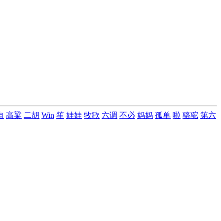
自
高粱
二胡
Win
笙
娃娃
牧歌
六调
不必
妈妈
孤单
啦
骆驼
第六