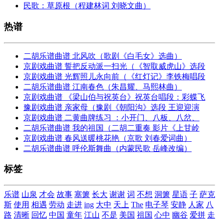
民歌：草原根（程建林词 刘晓文曲）
热谱
二胡乐谱曲谱 北风吹（歌剧《白毛女》选曲）
京剧戏曲谱 誓把反动派一扫光（《智取威虎山》选段
京剧戏曲谱 光辉照儿永向前（《红灯记》李铁梅唱段
二胡乐谱曲谱 江南春色（朱昌耀、马熙林曲）
京剧戏曲谱 《梁山伯与祝英台》祝英台唱段：彩蝶飞
豫剧戏曲谱 亲家母（豫剧《朝阳沟》选段 王迎迎演
京剧戏曲谱 二黄曲牌练习 ：小开门、八板、八岔、
二胡乐谱曲谱 我的祖国（二胡二重奏 影片《上甘岭
京剧戏曲谱 春风送暖桃花艳（京歌 刘春爱词曲）
二胡乐谱曲谱 呼伦斯舞曲（内蒙民歌 岳峰改编）
标签
乐谱
山泉
才会
故事
塞箫
长大
谢谢
词
不想
洞箫
星语
子
萨克
斯
使用
相遇
劳动
走进
ing
大中
天上
The
电子琴
安静
人家
八
路
清晰
回忆
中国
童年
江山
不是
美国
祖国
心中
幽谷
爱拼
走