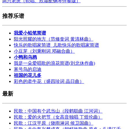
两只老虎（轮唱、欣墟配钢琴伴奏版）
推荐乐谱
我爱小铅笔简谱
阳光照耀的地方（范修奎词 黄清林曲）
快乐的歌唱家简谱_儿歌快乐的歌唱家简谱
小豆芽（刘秉刚词 邓融合曲）
小鸭和乌鸦
我是一朵爱唱歌的浪花简谱(刘北休作曲)
寒号鸟的启迪
祖国的花儿多
彩色的牵牛花（盛四珍词 晶日曲）
最新
民歌：中国有个武当山（段鹤聪曲 江河词）
民歌：爱的火把节（女高音独唱 丁煜伦曲）
民歌：江汉平原（饶雨淋词 侯卫国曲）