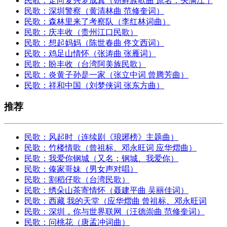
民歌：走向复兴梦成真（朝鲜族歌曲 原名：头满江千
民歌：深圳警察（黄清林曲 范修奎词）
民歌：森林里来了考察队（李红林词曲）
民歌：庆丰收（贵州江口民歌）
民歌：想起妈妈（陈世春曲 佟文西词）
民歌：鸡足山情怀（张涛曲 张雁词）
民歌：盼丰收（台湾阿美族民歌）
民歌：炎黄子孙是一家（张立中词 曾腾芳曲）
民歌：祥和中国（刘梦侠词 张东方曲）
推荐
民歌：风起时（连续剧《琅琊榜》主题曲）
民歌：竹楼情歌（曾祖标、邓永旺词 应华熠曲）
民歌：我爱你钢城（又名：钢城、我爱你）
民歌：傣家哥妹（男女声对唱）
民歌：割稻仔歌（台湾民歌）
民歌：绣朵山茶寄情怀（聂建平曲 吴丽佳词）
民歌：西藏 我的天堂（应华熠曲 曾祖标、邓永旺词
民歌：深圳，你与世界联网（汪德崇曲 范修奎词）
民歌：问桃花（唐孟冲词曲）