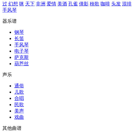
过
幻想
咪
天下
非洲
爱情
美酒
孔雀
倩影
秧歌
咖啡
头发
混排
手风琴
器乐谱
钢琴
长笛
手风琴
电子琴
萨克斯
葫芦丝
声乐
通俗
儿歌
合唱
民歌
美声
戏曲
其他曲谱