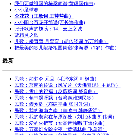
我们要做祖国的栋梁简谱(黄耀国作曲)
小小足球赛
伞花花（王钦词 王萍萍曲）
小小阳台百花开简谱(万长海作曲)
张开歌声的翅膀：14、云上之城
蓝精灵之歌
儿歌：桥弯弯 月弯弯（胡传经词 彭万雄曲）
把最美的歌儿献给祖国简谱(张海源（7岁）作曲)
最新
民歌：如梦令·元旦（毛泽东词 叶枫曲）
民歌：莒南的传说（风光片《天佛奇观》主题歌）
民歌：雪山的祝福（赵薇薇词 舒音曲）
民歌：领带飘呀飘（台湾泰雅族民歌）
民歌：傣乡韵（邓建平曲 张国升词）
民歌：我的海南之南（羊鸣曲 韩静霆词）
民歌：我的老家在草原深处（刘北休曲 刘伟词）
民歌：爱的火把节（女高音独唱 丁煜伦曲）
民歌：万家灯火除夕夜（黄清林曲 飞鸟词）