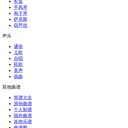
长笛
手风琴
电子琴
萨克斯
葫芦丝
声乐
通俗
儿歌
合唱
民歌
美声
戏曲
其他曲谱
简谱大全
原创曲谱
个人制谱
国外曲谱
其他乐谱
曲谱图