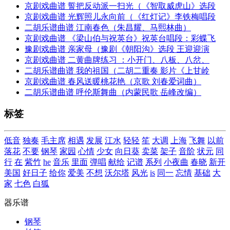
京剧戏曲谱 誓把反动派一扫光（《智取威虎山》选段
京剧戏曲谱 光辉照儿永向前（《红灯记》李铁梅唱段
二胡乐谱曲谱 江南春色（朱昌耀、马熙林曲）
京剧戏曲谱 《梁山伯与祝英台》祝英台唱段：彩蝶飞
豫剧戏曲谱 亲家母（豫剧《朝阳沟》选段 王迎迎演
京剧戏曲谱 二黄曲牌练习 ：小开门、八板、八岔、
二胡乐谱曲谱 我的祖国（二胡二重奏 影片《上甘岭
京剧戏曲谱 春风送暖桃花艳（京歌 刘春爱词曲）
二胡乐谱曲谱 呼伦斯舞曲（内蒙民歌 岳峰改编）
标签
低音
独奏
毛主席
相遇
发展
江水
轻轻
笙
大调
上海
飞舞
以前
落花
不要
钢琴
家园
心情
少女
向日葵
卖菜
架子
音阶
状元
同
行
在
紫竹
he
音乐
里面
弹唱
献给
记谱
系列
小夜曲
春晓
新开
美国
好日子
给你
爱美
不想
沃尔塔
风光
is
同一
忘情
基础
大
家
七色
白狐
器乐谱
钢琴