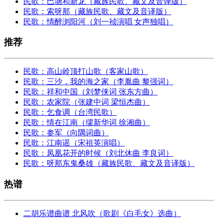
民歌：巴塘和新龙（藏族民歌、藏文及音译版）
民歌：索呀那（藏族民歌、藏文及音译版）
民歌：情醉浏阳河（刘一祯演唱 女声独唱）
推荐
民歌：高山岭顶打山歌（客家山歌）
民歌：三沙，我的海之家（李胤曲 黎强词）
民歌：祥和中国（刘梦侠词 张东方曲）
民歌：农家院（张建中词 梁恒杰曲）
民歌：乞食调（台湾民歌）
民歌：情在江南（缪新华词 徐湘曲）
民歌：参军（向隅词曲）
民歌：江南谣（宋祖英演唱）
民歌：凤凰花开的时候（刘北休曲 李良词）
民歌：呀那东鬼桑雄（藏族民歌、藏文及音译版）
热谱
二胡乐谱曲谱 北风吹（歌剧《白毛女》选曲）