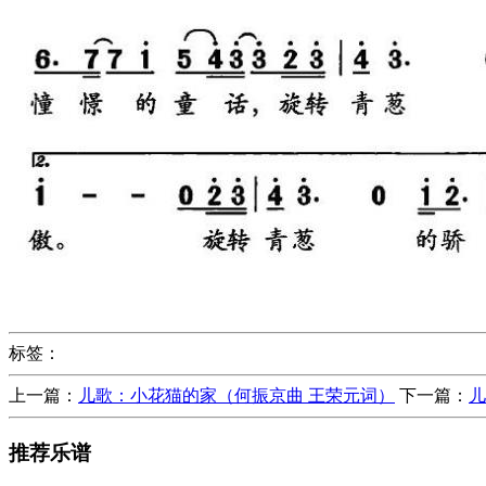
标签：
上一篇：
儿歌：小花猫的家（何振京曲 王荣元词）
下一篇：
儿
推荐乐谱