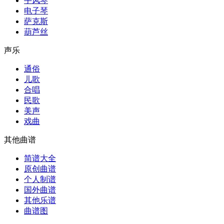
手风琴
电子琴
萨克斯
葫芦丝
声乐
通俗
儿歌
合唱
民歌
美声
戏曲
其他曲谱
简谱大全
原创曲谱
个人制谱
国外曲谱
其他乐谱
曲谱图