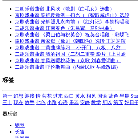
二胡乐谱曲谱 北风吹（歌剧《白毛女》选曲）
京剧戏曲谱 誓把反动派一扫光（《智取威虎山》选段
京剧戏曲谱 光辉照儿永向前（《红灯记》李铁梅唱段
二胡乐谱曲谱 江南春色（朱昌耀、马熙林曲）
京剧戏曲谱 《梁山伯与祝英台》祝英台唱段：彩蝶飞
豫剧戏曲谱 亲家母（豫剧《朝阳沟》选段 王迎迎演
京剧戏曲谱 二黄曲牌练习 ：小开门、八板、八岔、
二胡乐谱曲谱 我的祖国（二胡二重奏 影片《上甘岭
京剧戏曲谱 春风送暖桃花艳（京歌 刘春爱词曲）
二胡乐谱曲谱 呼伦斯舞曲（内蒙民歌 岳峰改编）
标签
第一
幻想
迎接
情
菊花
过来
西口
黄水
相见
国语
蓝色
早晨
Sta
三十
现在
放手
七色
小路
心语
乐器
安静
教学
所以
第五
好日
器乐谱
钢琴
长笛