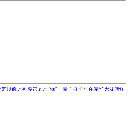
北京
以前
月亮
樱花
五月
他们
一辈子
在乎
也会
精华
无限
朝鲜