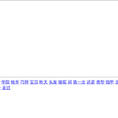
r
学院
牧羊
巧辩
宝贝
昨天
头发
骆驼
词
第一次
还是
类型
指甲
子
走过