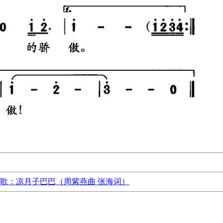
歌：凉月子巴巴（周紫燕曲 张海词）