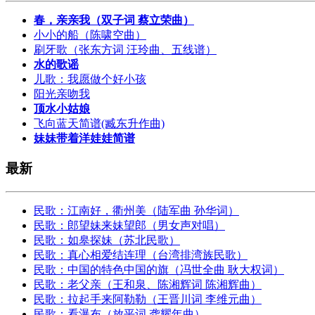
春，亲亲我（双子词 蔡立荣曲）
小小的船（陈啸空曲）
刷牙歌（张东方词 汪玲曲、五线谱）
水的歌谣
儿歌：我愿做个好小孩
阳光亲吻我
顶水小姑娘
飞向蓝天简谱(臧东升作曲)
妹妹带着洋娃娃简谱
最新
民歌：江南好，衢州美（陆军曲 孙华词）
民歌：郎望妹来妹望郎（男女声对唱）
民歌：如皋探妹（苏北民歌）
民歌：真心相爱结连理（台湾排湾族民歌）
民歌：中国的特色中国的旗（冯世全曲 耿大权词）
民歌：老父亲（王和泉、陈湘辉词 陈湘辉曲）
民歌：拉起手来阿勒勒（王晋川词 李维元曲）
民歌：看瀑布（放平词 龚耀年曲）