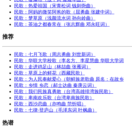
民歌：热爱祖国（宋青松词 钱则尧曲）
民歌：阿妈的微笑阿爸的歌（屈勇曲 张建中词）
民歌：梦草原（浅颜流水词 孙向岭曲）
民歌：茶油之都春常在（张志辉曲 邓永旺词）
推荐
民歌：七月飞歌（周志勇曲 刘世新词）
民歌：华联大学校歌（李名方、李星慧曲 华联大学词
民歌：走进鸡足山（林喆曲 张雁词）
民歌：草原上的鲜花（西藏民歌）
民歌：为人民奉献爱心（朝鲜族老歌曲 原名：在故乡
民歌：乡情 乡恋（郝士达曲 秦庚云词）
民歌：我们民族真勇敢（台湾高雄排湾族民歌）
民歌：卑南欢乐歌（台湾卑南族民歌）
民歌：西沙恋曲（亦鸣曲 范忻唱）
民歌：七律·登庐山（毛泽东词 叶枫曲）
热谱