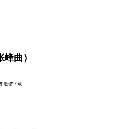
张峰曲）
谱 歌谱下载