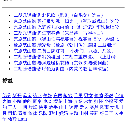
二胡乐谱曲谱 北风吹（歌剧《白毛女》选曲）
京剧戏曲谱 誓把反动派一扫光（《智取威虎山》选段
京剧戏曲谱 光辉照儿永向前（《红灯记》李铁梅唱段
二胡乐谱曲谱 江南春色（朱昌耀、马熙林曲）
京剧戏曲谱 《梁山伯与祝英台》祝英台唱段：彩蝶飞
豫剧戏曲谱 亲家母（豫剧《朝阳沟》选段 王迎迎演
京剧戏曲谱 二黄曲牌练习 ：小开门、八板、八岔、
二胡乐谱曲谱 我的祖国（二胡二重奏 影片《上甘岭
京剧戏曲谱 春风送暖桃花艳（京歌 刘春爱词曲）
二胡乐谱曲谱 呼伦斯舞曲（内蒙民歌 岳峰改编）
标签
部分
新开
母亲
练习
美好
东西
献给
千里
男女
葡萄
圣诞
心情
之间
小路
他的
同桌
也会
樱花
上海
介绍
永恒
抒怀
小提琴
爱
的
工人
一切
炊烟
使用
放手
山上
速度
爱人
突然
风雨
女儿
十
月
司机
青春
旋律
乐队
混排
妈妈
专题
山村
茉莉
好日子
人生
笛
牧歌
Little