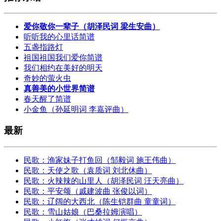
爱你敬你一辈子（胡泽民词 梁生安曲）
听听我的心里话简谱
五盏指路灯
祖国祖国我们爱你简谱
我们相约在美好的明天
奇妙的萤火虫
真善美的小世界简谱
春天醒了简谱
小金鱼（孙延明词 李嘉评曲）
最新
民歌：渔家妹子打鱼回（邹毅词 施王伟曲）
民歌：天使之歌（袁质词 刘北休曲）
民歌：火辣辣的山里人（胡泽民词 汪天亮曲）
民歌：平安颂（戚建波曲 张俊以词）
民歌：辽阔的大西北（陈生铠群曲 童童词）
民歌：雪山姑娘（巴桑拉姆演唱）