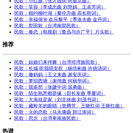
民歌：小红旗（张才雄词 何振京曲）
民歌：笑容（李成忠曲 刘慧娟、王卓芳词）
民歌：相约柳叶湖（黎伦升曲 高长慈词）
民歌：幸福侗乡 欢乐黎平（季洛夫曲 金丹词）
民歌：犁田歌（台湾南部民歌）
民歌：眷恋（电视剧《鲁迅与许广平》片头歌）
推荐
民歌：姑娘们来伴舞（台湾排湾族民歌）
民歌：长城 听我唱支歌（杨培彬曲 许德清词）
民歌：傻妈妈（王义来曲 谢安庆词）
民歌：梦回西塘（谢伟曲 何丽华词）
民歌：我多想（张建中词 屈勇曲）
民歌：陌生熟悉都是缘（邵长友曲 季夏词）
民歌：大海就是家（刘北休曲 刘茂书词）
民歌：藏羚羊的眼睛（曾腾芳、王晓红词 王晓红曲）
民歌：火的恋歌（马永康曲 郑江涛词）
民歌：思念（台湾卑南族民歌）
热谱