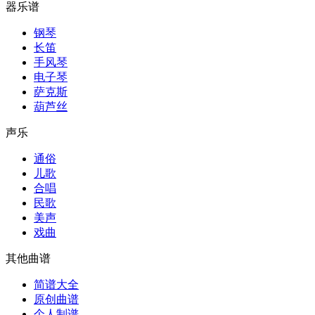
器乐谱
钢琴
长笛
手风琴
电子琴
萨克斯
葫芦丝
声乐
通俗
儿歌
合唱
民歌
美声
戏曲
其他曲谱
简谱大全
原创曲谱
个人制谱