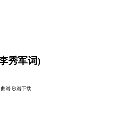
李秀军词)
 曲谱 歌谱下载