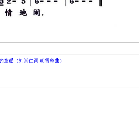
的童谣（刘崇仁词 胡雪坚曲）