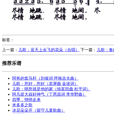
标签：
上一篇：
儿歌：蓝天上会飞的花朵（合唱）
下一篇：
儿歌：春
推荐乐谱
阿爸的套马杆（刘俊词 呼格吉夫曲）
儿歌：您好，您好（若屏曲 金波词）
儿歌：哨所就是他的家（徐富田曲 杜平词）
阿凡提大叔好神气（丁恩昌词 李华野曲）
四季，悄悄走来
米多多之歌
冰花朵朵开（留守儿童歌曲）