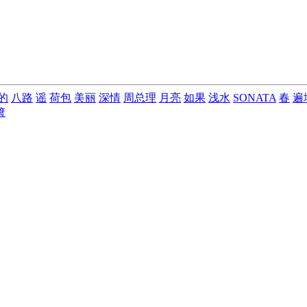
的
八路
谣
荷包
美丽
深情
周总理
月亮
如果
浅水
SONATA
春
遍
箫