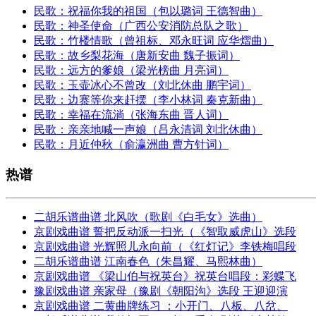
民歌：祝福你我的祖国（包以璐词 王德智曲）
民歌：神圣使命（广西公安消防总队之歌）
民歌：竹楼情歌（曾祖标、邓永旺词 应华熠曲）
民歌：故乡梨花海（唐新安曲 魏子振词）
民歌：远方的爹娘（梁光榜曲 月亮词）
民歌：玉壶冰心不曾改（刘北休曲 鹏宇词）
民歌：边寨等你来赶摆（李小林词 秦克新曲）
民歌：幸福在流淌（张海东曲 晋人词）
民歌：亲亲地喊一声娘（吕永清词 刘北休曲）
民歌：月近仲秋（俞瀛洲曲 曹方针词）
热谱
二胡乐谱曲谱 北风吹（歌剧《白毛女》选曲）
京剧戏曲谱 誓把反动派一扫光（《智取威虎山》选段
京剧戏曲谱 光辉照儿永向前（《红灯记》李铁梅唱段
二胡乐谱曲谱 江南春色（朱昌耀、马熙林曲）
京剧戏曲谱 《梁山伯与祝英台》祝英台唱段：彩蝶飞
豫剧戏曲谱 亲家母（豫剧《朝阳沟》选段 王迎迎演
京剧戏曲谱 二黄曲牌练习 ：小开门、八板、八岔、