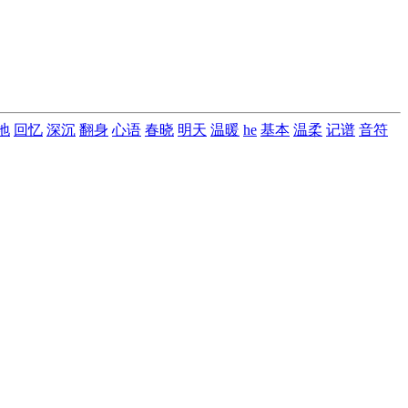
地
回忆
深沉
翻身
心语
春晓
明天
温暖
he
基本
温柔
记谱
音符