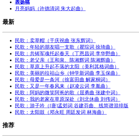
表扬稿
月亮妈妈（许德清词 朱大起曲）
最新
民歌：卖草帽（于庆祝曲 张东辉词）
民歌：年轻的朋友唱一支歌（瞿琮词 徐琦曲）
民歌：共铸军魂托起春天（丁恩昌词 李华野曲）
民歌：老父亲（王和泉、陈湘辉词 陈湘辉曲）
民歌：草原上升起不落的太阳（美利其格词曲）
民歌：美丽的拉祜山乡（钟学新词曲 李玉保曲）
民歌：母爱是一条河（徐富田曲 解家桐词）
民歌：又是一年春风来（赵凌云词 李胤曲）
民歌：阿妈的微笑阿爸的歌（屈勇曲 张建中词）
民歌：我的老家在草原深处（刘北休曲 刘伟词）
民歌：游子吟（[唐]孟郊词 谷建芬曲、线简谱混排版
民歌：太阳鼓（邓永旺 周廷发词 林海曲）
推荐