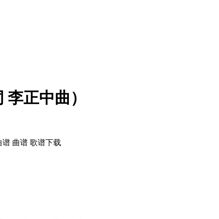
 李正中曲）
谱 曲谱 歌谱下载