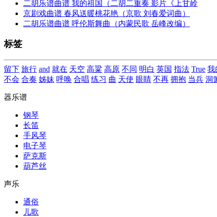
二胡乐谱曲谱 我的祖国（二胡二重奏 影片《上甘岭
京剧戏曲谱 春风送暖桃花艳（京歌 刘春爱词曲）
二胡乐谱曲谱 呼伦斯舞曲（内蒙民歌 岳峰改编）
标签
留下
旅行
and
就在
天空
高粱
高原
不同
明白
英国
指法
True
我
不会
合奏
姊妹
呼唤
合唱
练习
曲
天使
眼睛
不再
拥抱
当兵
洞
器乐谱
钢琴
长笛
手风琴
电子琴
萨克斯
葫芦丝
声乐
通俗
儿歌