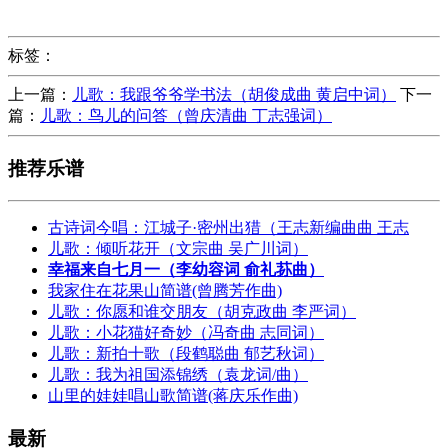
标签：
上一篇：
儿歌：我跟爷爷学书法（胡俊成曲 黄启中词）
下一
篇：
儿歌：鸟儿的问答（曾庆清曲 丁志强词）
推荐乐谱
古诗词今唱：江城子·密州出猎（王志新编曲曲 王志
儿歌：倾听花开（文宗曲 吴广川词）
幸福来自七月一（李幼容词 俞礼荪曲）
我家住在花果山简谱(曾腾芳作曲)
儿歌：你愿和谁交朋友（胡克政曲 李严词）
儿歌：小花猫好奇妙（冯奇曲 志同词）
儿歌：新拍十歌（段鹤聪曲 郁艺秋词）
儿歌：我为祖国添锦绣（袁龙词/曲）
山里的娃娃唱山歌简谱(蒋庆乐作曲)
最新