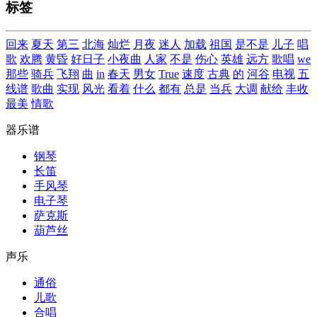
标签
回来
夏天
第三
北海
灿烂
月夜
迷人
加载
祖国
是不是
儿子
唱
歌
欢腾
黄昏
好日子
小夜曲
人家
不是
伤心
英雄
远方
歌唱
we
那些
骑兵
飞翔
曲
in
春天
男女
True
速度
古典
的
河谷
电视
五
线谱
歌曲
实现
风光
看着
什么
都有
总是
当兵
大调
献给
丰收
最美
情歌
器乐谱
钢琴
长笛
手风琴
电子琴
萨克斯
葫芦丝
声乐
通俗
儿歌
合唱