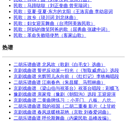
民歌：马蹄哒哒（刘正奎曲 曾宪瑞词）
民歌：亚夏·亚夏·东方的太阳（王洛宾曲 李幼容词
民歌：故乡（琰川词 刘北休曲）
民歌：妇女迎宾舞曲（台湾阿美族民歌）
民歌：阿妈的微笑阿爸的歌（屈勇曲 张建中词）
民歌：革命失败唔使愁（客家山歌）
热谱
二胡乐谱曲谱 北风吹（歌剧《白毛女》选曲）
京剧戏曲谱 誓把反动派一扫光（《智取威虎山》选段
京剧戏曲谱 光辉照儿永向前（《红灯记》李铁梅唱段
二胡乐谱曲谱 江南春色（朱昌耀、马熙林曲）
京剧戏曲谱 《梁山伯与祝英台》祝英台唱段：彩蝶飞
豫剧戏曲谱 亲家母（豫剧《朝阳沟》选段 王迎迎演
京剧戏曲谱 二黄曲牌练习 ：小开门、八板、八岔、
二胡乐谱曲谱 我的祖国（二胡二重奏 影片《上甘岭
京剧戏曲谱 春风送暖桃花艳（京歌 刘春爱词曲）
二胡乐谱曲谱 呼伦斯舞曲（内蒙民歌 岳峰改编）