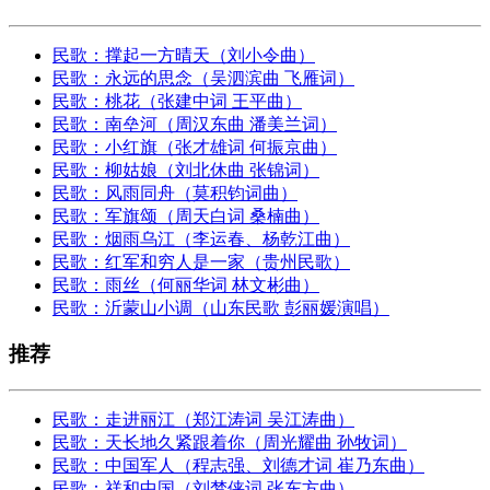
民歌：撑起一方晴天（刘小令曲）
民歌：永远的思念（吴泗滨曲 飞雁词）
民歌：桃花（张建中词 王平曲）
民歌：南垒河（周汉东曲 潘美兰词）
民歌：小红旗（张才雄词 何振京曲）
民歌：柳姑娘（刘北休曲 张锦词）
民歌：风雨同舟（莫积钧词曲）
民歌：军旗颂（周天白词 桑楠曲）
民歌：烟雨乌江（李运春、杨乾江曲）
民歌：红军和穷人是一家（贵州民歌）
民歌：雨丝（何丽华词 林文彬曲）
民歌：沂蒙山小调（山东民歌 彭丽媛演唱）
推荐
民歌：走进丽江（郑江涛词 吴江涛曲）
民歌：天长地久紧跟着你（周光耀曲 孙牧词）
民歌：中国军人（程志强、刘德才词 崔乃东曲）
民歌：祥和中国（刘梦侠词 张东方曲）