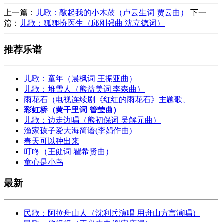
上一篇：
儿歌：敲起我的小木鼓（卢云生词 贾云曲）
下一
篇：
儿歌：狐狸扮医生（邱刚强曲 沈立德词）
推荐乐谱
儿歌：童年（晨枫词 王振亚曲）
儿歌：堆雪人（熊益美词 李森曲）
雨花石（电视连续剧《红红的雨花石》主题歌、
彩虹桥（黄千里词 管莹曲）
儿歌：边走边唱（熊初保词 吴解元曲）
渔家孩子爱大海简谱(李娟作曲)
春天可以种出来
叮咚（王健词 瞿希贤曲）
童心是小鸟
最新
民歌：阿拉舟山人（沈利兵演唱 用舟山方言演唱）