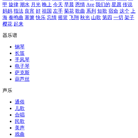
甲
旋律
潮水
月光
晚上
今天
早晨
恩情
Ave
我们的
星愿
传说
妈妈
指法
良宵
好
祖国
左手
菊花
歌曲
系列
短歌
宿命
这个
上
海
奏鸣曲
塞箫
快乐
忘情
摇篮
飞翔
秋光
山歌
第四
一切
架子
樱花
起来
器乐谱
钢琴
长笛
手风琴
电子琴
萨克斯
葫芦丝
声乐
通俗
儿歌
合唱
民歌
美声
戏曲