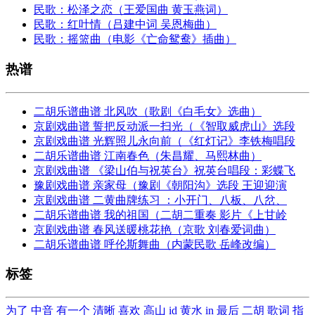
民歌：松泽之恋（王爱国曲 黄玉燕词）
民歌：红叶情（吕建中词 吴恩梅曲）
民歌：摇篮曲（电影《亡命鸳鸯》插曲）
热谱
二胡乐谱曲谱 北风吹（歌剧《白毛女》选曲）
京剧戏曲谱 誓把反动派一扫光（《智取威虎山》选段
京剧戏曲谱 光辉照儿永向前（《红灯记》李铁梅唱段
二胡乐谱曲谱 江南春色（朱昌耀、马熙林曲）
京剧戏曲谱 《梁山伯与祝英台》祝英台唱段：彩蝶飞
豫剧戏曲谱 亲家母（豫剧《朝阳沟》选段 王迎迎演
京剧戏曲谱 二黄曲牌练习 ：小开门、八板、八岔、
二胡乐谱曲谱 我的祖国（二胡二重奏 影片《上甘岭
京剧戏曲谱 春风送暖桃花艳（京歌 刘春爱词曲）
二胡乐谱曲谱 呼伦斯舞曲（内蒙民歌 岳峰改编）
标签
为了
中音
有一个
清晰
喜欢
高山
id
黄水
in
最后
二胡
歌词
指