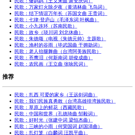
民歌：傻妈妈（王义来曲 谢安庆词）
民歌：万家灯火除夕夜（黄清林曲 飞鸟词）
民歌：结下情谊万年长（苏国文曲 王贵词）
民歌：七律·登庐山（毛泽东词 叶枫曲）
民歌：小九连环（苏南民歌）
民歌：故乡（琰川词 刘北休曲）
民歌：朱德颂（电视《朱德元帅》主题歌）
民歌：渔村的谷雨（毕武国曲 于拥勋词）
民歌：老人抬腿舞曲（台湾阿美族民歌）
民歌：苍鹰泪（何新南词 胡俊成曲）
民歌：农民画（王立曲 张咏民词）
推荐
民歌：扎西 可爱的家乡（王远剑词曲）
民歌：我们民族真勇敢（台湾高雄排湾族民歌）
民歌：草原上的鲜花（西藏民歌）
民歌：中国和世界（孔德琦曲 邹毅词）
民歌：好时光（张建中词 梁恒杰曲）
民歌：三峡的小雨（何荣国词 赵国清曲）
民歌：扎灯笼（白麟词 汪凯平曲）