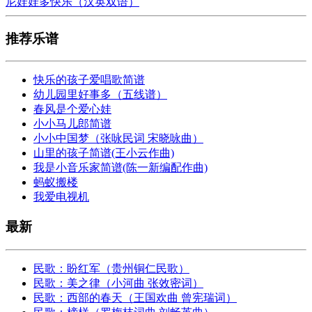
尼娃娃多快乐（汉英双语）
推荐乐谱
快乐的孩子爱唱歌简谱
幼儿园里好事多（五线谱）
春风是个爱心娃
小小马儿郎简谱
小小中国梦（张咏民词 宋晓咏曲）
山里的孩子简谱(王小云作曲)
我是小音乐家简谱(陈一新编配作曲)
蚂蚁搬楼
我爱电视机
最新
民歌：盼红军（贵州铜仁民歌）
民歌：美之律（小河曲 张效密词）
民歌：西部的春天（王国欢曲 曾宪瑞词）