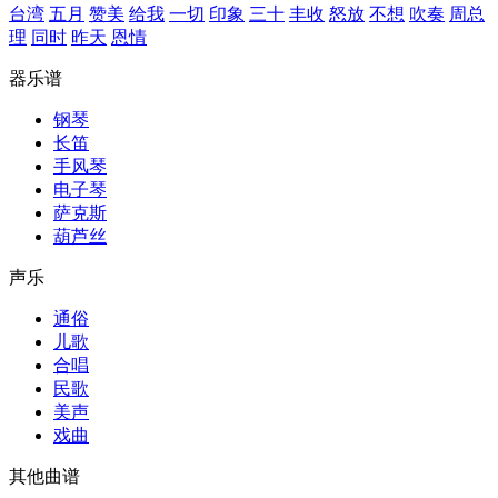
台湾
五月
赞美
给我
一切
印象
三十
丰收
怒放
不想
吹奏
周总
理
同时
昨天
恩情
器乐谱
钢琴
长笛
手风琴
电子琴
萨克斯
葫芦丝
声乐
通俗
儿歌
合唱
民歌
美声
戏曲
其他曲谱