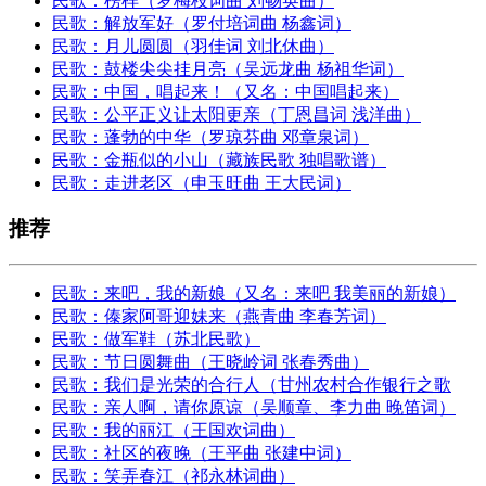
民歌：榜样（罗梅枝词曲 刘畅英曲）
民歌：解放军好（罗付培词曲 杨鑫词）
民歌：月儿圆圆（羽佳词 刘北休曲）
民歌：鼓楼尖尖挂月亮（吴远龙曲 杨祖华词）
民歌：中国，唱起来！（又名：中国唱起来）
民歌：公平正义让太阳更亲（丁恩昌词 浅洋曲）
民歌：蓬勃的中华（罗琼芬曲 邓章泉词）
民歌：金瓶似的小山（藏族民歌 独唱歌谱）
民歌：走进老区（申玉旺曲 王大民词）
推荐
民歌：来吧，我的新娘（又名：来吧 我美丽的新娘）
民歌：傣家阿哥迎妹来（燕青曲 李春芳词）
民歌：做军鞋（苏北民歌）
民歌：节日圆舞曲（王晓岭词 张春秀曲）
民歌：我们是光荣的合行人（甘州农村合作银行之歌
民歌：亲人啊，请你原谅（吴顺章、李力曲 晚笛词）
民歌：我的丽江（王国欢词曲）
民歌：社区的夜晚（王平曲 张建中词）
民歌：笑弄春江（祁永林词曲）