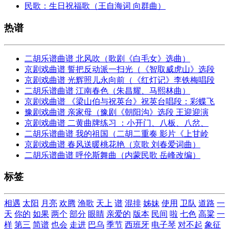
民歌：生日祝福歌（王自海词 向群曲）
热谱
二胡乐谱曲谱 北风吹（歌剧《白毛女》选曲）
京剧戏曲谱 誓把反动派一扫光（《智取威虎山》选段
京剧戏曲谱 光辉照儿永向前（《红灯记》李铁梅唱段
二胡乐谱曲谱 江南春色（朱昌耀、马熙林曲）
京剧戏曲谱 《梁山伯与祝英台》祝英台唱段：彩蝶飞
豫剧戏曲谱 亲家母（豫剧《朝阳沟》选段 王迎迎演
京剧戏曲谱 二黄曲牌练习 ：小开门、八板、八岔、
二胡乐谱曲谱 我的祖国（二胡二重奏 影片《上甘岭
京剧戏曲谱 春风送暖桃花艳（京歌 刘春爱词曲）
二胡乐谱曲谱 呼伦斯舞曲（内蒙民歌 岳峰改编）
标签
相遇
太阳
月亮
欢腾
渔歌
天上
谱
混排
姊妹
使用
卫队
道路
一
天
你的
如果
两个
部分
眼睛
亲爱的
版本
民间
啦
七色
高粱
一
样
第三
简谱
也会
走进
巴乌
季节
西班牙
电子琴
对不起
象征