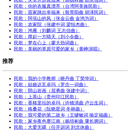
民歌：火车开进敦煌来（高德祥曲 邵永强词）
民歌：你的衣服真漂亮（台湾阿美族民歌）
民歌：苗家跳出幸福来（殷景阳曲 胡泽民词）
民歌：阿佤山的风（张金云曲 金鸿为词）
民歌：农家院（张建中词 梁恒杰曲）
民歌：鸿雁（刘麟词 王志信曲）
民歌：撑起一方晴天（刘小令曲）
民歌：梦在心上（廖大劲词曲）
民歌：美丽的草原可爱的家乡（黄峥演唱）
推荐
民歌：我的小学教师（晓丹曲 丁荣华词）
民歌：姑娘达瓦卓玛（罗念一词曲）
民歌：阴山岩画（屈勇曲 张建中词）
民歌：上茶山（贵州印江民歌）
民歌：香格里拉的卓玛（许镜清曲 卢云生词）
民歌：格桑花（阮晓星词 冬林曲）
民歌：我可爱的第二故乡（王键敏词 喻定福曲）
民歌：家乡夜色赛江南（杨培彬曲 肇长拥词）
民歌：大爱无疆（任开训词 刘北休曲）