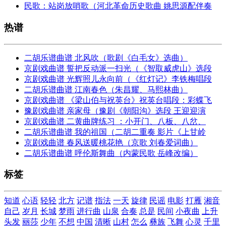
民歌：站岗放哨歌（河北革命历史歌曲 姚思源配伴奏
热谱
二胡乐谱曲谱 北风吹（歌剧《白毛女》选曲）
京剧戏曲谱 誓把反动派一扫光（《智取威虎山》选段
京剧戏曲谱 光辉照儿永向前（《红灯记》李铁梅唱段
二胡乐谱曲谱 江南春色（朱昌耀、马熙林曲）
京剧戏曲谱 《梁山伯与祝英台》祝英台唱段：彩蝶飞
豫剧戏曲谱 亲家母（豫剧《朝阳沟》选段 王迎迎演
京剧戏曲谱 二黄曲牌练习 ：小开门、八板、八岔、
二胡乐谱曲谱 我的祖国（二胡二重奏 影片《上甘岭
京剧戏曲谱 春风送暖桃花艳（京歌 刘春爱词曲）
二胡乐谱曲谱 呼伦斯舞曲（内蒙民歌 岳峰改编）
标签
知道
心语
轻轻
北方
记谱
指法
一天
旋律
民谣
电影
打雁
湘音
自己
岁月
长城
梦雨
进行曲
山泉
合奏
总是
民间
小夜曲
上升
头发
丽莎
少年
不想
中国
清晰
山村
怎么
彝族
飞舞
心灵
千里