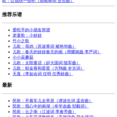
歌：让我玩一会吧（胡敦骅词 贾云曲）
推荐乐谱
爱吃手的小朋友简谱
老童歌：小娃娃
竹小之歌
儿歌：母鸡（苏波青词 褚艳华曲）
儿歌：春天的娃娃春天的画（周耀斌曲 李严词）
小小采蘑菇
儿歌：太阳童话（赵大国词 陆军曲）
儿歌：郁金香和星星（方翔曲 史京词）
天真（李如会词 任明 任秀岭曲）
最新
民歌：开着车儿去草原（谭波生词 孟岩曲）
民歌：我心中的南湖（牟学农曲 邹毅词）
民歌：云之南（江波词 李春芳曲）