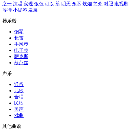
之一
演唱
实现
银色
可以
筝
明天
永不
炊烟
简介
对照
电视剧
等待
小提琴
发展
器乐谱
钢琴
长笛
手风琴
电子琴
萨克斯
葫芦丝
声乐
通俗
儿歌
合唱
民歌
美声
戏曲
其他曲谱