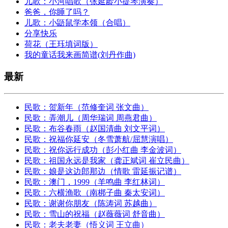
儿歌：小河唱歌（张延龄小提琴演奏）
爸爸，你睡了吗？
儿歌：小鼯鼠学本领（合唱）
分享快乐
荷花（王珏填词版）
我的童话我来画简谱(刘丹作曲)
最新
民歌：贺新年（范修奎词 张文曲）
民歌：弄潮儿（周华瑞词 周燕君曲）
民歌：布谷春雨（赵国清曲 刘文平词）
民歌：祝福你延安（冬雪萧航/屈慧演唱）
民歌：祝你远行成功（彭小红曲 李金波词）
民歌：祖国永远是我家（龚正斌词 崔立民曲）
民歌：娘是这边郎那边（情歌 雷延振记谱）
民歌：澳门，1999（羊鸣曲 李红林词）
民歌：六横渔歌（南梆子曲 秦太安词）
民歌：谢谢你朋友（陈涛词 苏越曲）
民歌：雪山的祝福（赵薇薇词 舒音曲）
民歌：老夫老妻（悟义词 王立曲）