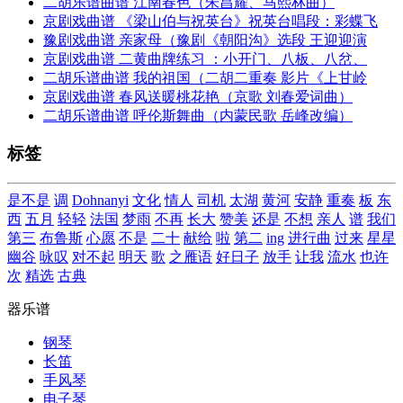
二胡乐谱曲谱 江南春色（朱昌耀、马熙林曲）
京剧戏曲谱 《梁山伯与祝英台》祝英台唱段：彩蝶飞
豫剧戏曲谱 亲家母（豫剧《朝阳沟》选段 王迎迎演
京剧戏曲谱 二黄曲牌练习 ：小开门、八板、八岔、
二胡乐谱曲谱 我的祖国（二胡二重奏 影片《上甘岭
京剧戏曲谱 春风送暖桃花艳（京歌 刘春爱词曲）
二胡乐谱曲谱 呼伦斯舞曲（内蒙民歌 岳峰改编）
标签
是不是
调
Dohnanyi
文化
情人
司机
太湖
黄河
安静
重奏
板
东
西
五月
轻轻
法国
梦雨
不再
长大
赞美
还是
不想
亲人
谱
我们
第三
布鲁斯
心愿
不是
二十
献给
啦
第二
ing
进行曲
过来
星星
幽谷
咏叹
对不起
明天
歌
之雁语
好日子
放手
让我
流水
也许
次
精选
古典
器乐谱
钢琴
长笛
手风琴
电子琴