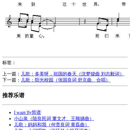
标签：
上一篇：
儿歌：多美呀，祖国的春天（沈梦骏曲 刘志毅词）
下一篇：
儿歌：阳光校园（张国良词 舒京曲、合唱）
推荐乐谱
I want fly简谱
小山泉（陆良民词 董文才、王顺娣曲）
儿歌：妈妈和我（何贵良词 黄磊曲）