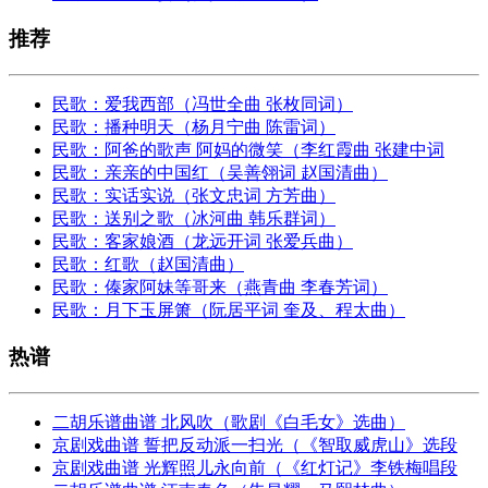
推荐
民歌：爱我西部（冯世全曲 张枚同词）
民歌：播种明天（杨月宁曲 陈雷词）
民歌：阿爸的歌声 阿妈的微笑（李红霞曲 张建中词
民歌：亲亲的中国红（吴善翎词 赵国清曲）
民歌：实话实说（张文忠词 方芳曲）
民歌：送别之歌（冰河曲 韩乐群词）
民歌：客家娘酒（龙远开词 张爱兵曲）
民歌：红歌（赵国清曲）
民歌：傣家阿妹等哥来（燕青曲 李春芳词）
民歌：月下玉屏箫（阮居平词 奎及、程太曲）
热谱
二胡乐谱曲谱 北风吹（歌剧《白毛女》选曲）
京剧戏曲谱 誓把反动派一扫光（《智取威虎山》选段
京剧戏曲谱 光辉照儿永向前（《红灯记》李铁梅唱段