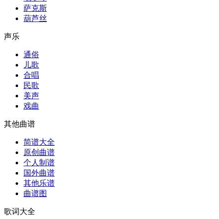
萨克斯
葫芦丝
声乐
通俗
儿歌
合唱
民歌
美声
戏曲
其他曲谱
简谱大全
原创曲谱
个人制谱
国外曲谱
其他乐谱
曲谱图
歌词大全