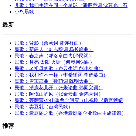
儿歌：我们生活在同一个星球（潘振声词 沈尊光、石
小鸟晨歌
最新
民歌：背影（余莠词 常连祥曲）
民歌：新疆人（刘志毅词 杨长峰曲）
民歌：春之声（邓洛章曲 胡泽民词）
民歌：月亮 太阳 火塘（何琴柯词曲）
民歌：老祖母的歌（卢云生词 彭小红曲）
民歌：我和你不一样（李希望词 李鹤龄曲）
民歌：唐宋恋曲（孙萌词 陈明大曲）
民歌：清廉花儿开（张朱论曲 孙同兴词）
民歌：阿佤山的风（张金云曲 金鸿为词）
民歌：菩萨蛮·小山重叠金明灭（电视剧《后宫甄嬛
民歌：卖豆乳（台湾民歌）
民歌：豪庭阁之歌（香港豪庭阁企业歌曲主旋律谱）
推荐