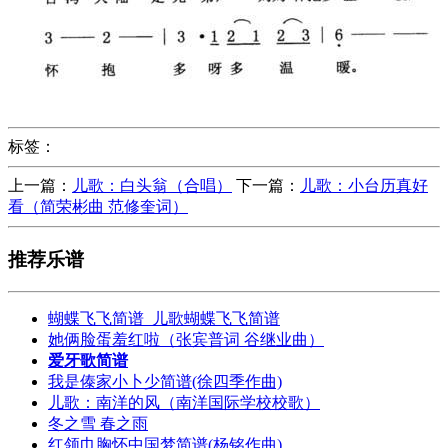
标签：
上一篇：
儿歌：白头翁（合唱）
下一篇：
儿歌：小台历真好
看（简荣彬曲 范修奎词）
推荐乐谱
蝴蝶飞飞简谱_儿歌蝴蝶飞飞简谱
她俩脸蛋羞红啦（张宾普词 谷继业曲）
爱牙歌简谱
我是傣家小卜少简谱(徐四季作曲)
儿歌：南洋的风（南洋国际学校校歌）
冬之雪 春之雨
红领巾胸怀中国梦简谱(杨铭作曲)