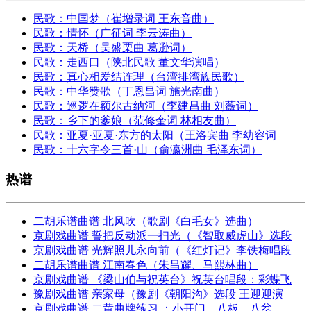
民歌：中国梦（崔增录词 王东音曲）
民歌：情怀（广征词 李云涛曲）
民歌：天桥（吴盛栗曲 葛逊词）
民歌：走西口（陕北民歌 董文华演唱）
民歌：真心相爱结连理（台湾排湾族民歌）
民歌：中华赞歌（丁恩昌词 施光南曲）
民歌：巡逻在额尔古纳河（李建昌曲 刘薇词）
民歌：乡下的爹娘（范修奎词 林相友曲）
民歌：亚夏·亚夏·东方的太阳（王洛宾曲 李幼容词
民歌：十六字令三首·山（俞瀛洲曲 毛泽东词）
热谱
二胡乐谱曲谱 北风吹（歌剧《白毛女》选曲）
京剧戏曲谱 誓把反动派一扫光（《智取威虎山》选段
京剧戏曲谱 光辉照儿永向前（《红灯记》李铁梅唱段
二胡乐谱曲谱 江南春色（朱昌耀、马熙林曲）
京剧戏曲谱 《梁山伯与祝英台》祝英台唱段：彩蝶飞
豫剧戏曲谱 亲家母（豫剧《朝阳沟》选段 王迎迎演
京剧戏曲谱 二黄曲牌练习 ：小开门、八板、八岔、