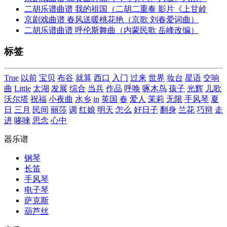
二胡乐谱曲谱 我的祖国（二胡二重奏 影片《上甘岭
京剧戏曲谱 春风送暖桃花艳（京歌 刘春爱词曲）
二胡乐谱曲谱 呼伦斯舞曲（内蒙民歌 岳峰改编）
标签
True
以前
宝贝
布谷
就算
西口
入门
过来
世界
妆台
星语
交响
曲
Little
太湖
发展
综合
当兵
作品
呼唤
啄木鸟
孩子
光辉
儿歌
沃尔塔
祝福
小夜曲
水乡
in
英国
春
爱人
茉莉
无限
手风琴
夏
日
三月
民间
丽莎
调
红娘
明天
怎么
好日子
翻身
兰花
巧辩
走
进
哆唻
思念
心中
器乐谱
钢琴
长笛
手风琴
电子琴
萨克斯
葫芦丝