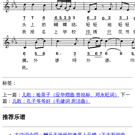
标签：
上一篇：
儿歌：捡茶子（应华熠曲 曾祖标、邓永旺词）
下一
篇：
儿歌：孔子爷爷好（毛健词 房洁曲）
推荐乐谱
古诗词今唱：酬乐天扬州初逢席上见赠（王志新编曲