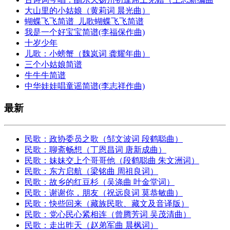
大山里的小姑娘（黄莉词 晨光曲）
蝴蝶飞飞简谱_儿歌蝴蝶飞飞简谱
我是一个好宝宝简谱(李福保作曲)
十岁少年
儿歌：小螃蟹（魏岚词 龚耀年曲）
三个小姑娘简谱
牛牛牛简谱
中华娃娃唱童谣简谱(李志祥作曲)
最新
民歌：政协委员之歌（邹文波词 段鹤聪曲）
民歌：聊斋畅想（丁恩昌词 唐新成曲）
民歌：妹妹交上个哥哥他（段鹤聪曲 朱文洲词）
民歌：东方启航（梁铭曲 周祖良词）
民歌：故乡的红豆杉（吴涤曲 叶金堂词）
民歌：谢谢你，朋友（祝远良词 莫恭敏曲）
民歌：快些回来（藏族民歌、藏文及音译版）
民歌：党心民心紧相连（曾腾芳词 吴茂清曲）
民歌：走出昨天（赵弟军曲 晨枫词）