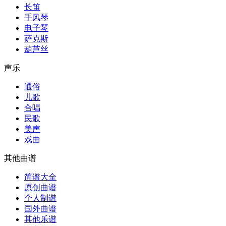
长笛
手风琴
电子琴
萨克斯
葫芦丝
声乐
通俗
儿歌
合唱
民歌
美声
戏曲
其他曲谱
简谱大全
原创曲谱
个人制谱
国外曲谱
其他乐谱