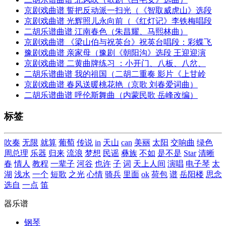
京剧戏曲谱 誓把反动派一扫光（《智取威虎山》选段
京剧戏曲谱 光辉照儿永向前（《红灯记》李铁梅唱段
二胡乐谱曲谱 江南春色（朱昌耀、马熙林曲）
京剧戏曲谱 《梁山伯与祝英台》祝英台唱段：彩蝶飞
豫剧戏曲谱 亲家母（豫剧《朝阳沟》选段 王迎迎演
京剧戏曲谱 二黄曲牌练习 ：小开门、八板、八岔、
二胡乐谱曲谱 我的祖国（二胡二重奏 影片《上甘岭
京剧戏曲谱 春风送暖桃花艳（京歌 刘春爱词曲）
二胡乐谱曲谱 呼伦斯舞曲（内蒙民歌 岳峰改编）
标签
吹奏
无限
就算
葡萄
传说
in
天山
can
美丽
太阳
交响曲
绿色
周总理
乐器
归来
流浪
梦想
民谣
彝族
不如
是不是
Star
清晰
春
情人
教程
一辈子
河谷
也许
子
词
天上人间
演唱
电子琴
太
湖
浅水
一个
短歌
之光
心情
骑兵
里面
ok
荷包
谱
岳阳楼
思念
选自
一点
笛
器乐谱
钢琴