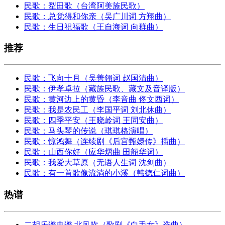
民歌：犁田歌（台湾阿美族民歌）
民歌：总觉得和你亲（吴广川词 方翔曲）
民歌：生日祝福歌（王自海词 向群曲）
推荐
民歌：飞向十月（吴善翎词 赵国清曲）
民歌：伊孝卓拉（藏族民歌、藏文及音译版）
民歌：黄河边上的黄昏（李音曲 佟文西词）
民歌：我是农民工（李国平词 刘北休曲）
民歌：四季平安（王晓岭词 王同安曲）
民歌：马头琴的传说（琪琪格演唱）
民歌：惊鸿舞（连续剧《后宫甄嬛传》插曲）
民歌：山西你好（应华熠曲 田韶华词）
民歌：我爱大草原（无语人生词 沈剑曲）
民歌：有一首歌像流淌的小溪（韩德仁词曲）
热谱
二胡乐谱曲谱 北风吹（歌剧《白毛女》选曲）